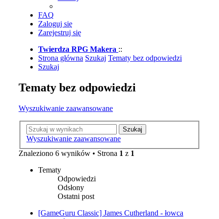
FAQ
Zaloguj się
Zarejestruj się
Twierdza RPG Makera
::
Strona główna
Szukaj
Tematy bez odpowiedzi
Szukaj
Tematy bez odpowiedzi
Wyszukiwanie zaawansowane
Szukaj
Wyszukiwanie zaawansowane
Znaleziono 6 wyników • Strona
1
z
1
Tematy
Odpowiedzi
Odsłony
Ostatni post
[GameGuru Classic] James Cutherland - łowca