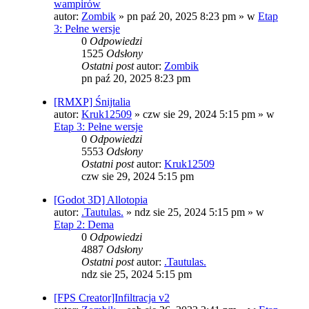
wampirów
autor:
Zombik
»
pn paź 20, 2025 8:23 pm
» w
Etap
3: Pełne wersje
0
Odpowiedzi
1525
Odsłony
Ostatni post
autor:
Zombik
pn paź 20, 2025 8:23 pm
[RMXP] Śnijtalia
autor:
Kruk12509
»
czw sie 29, 2024 5:15 pm
» w
Etap 3: Pełne wersje
0
Odpowiedzi
5553
Odsłony
Ostatni post
autor:
Kruk12509
czw sie 29, 2024 5:15 pm
[Godot 3D] Allotopia
autor:
.Tautulas.
»
ndz sie 25, 2024 5:15 pm
» w
Etap 2: Dema
0
Odpowiedzi
4887
Odsłony
Ostatni post
autor:
.Tautulas.
ndz sie 25, 2024 5:15 pm
[FPS Creator]Infiltracja v2