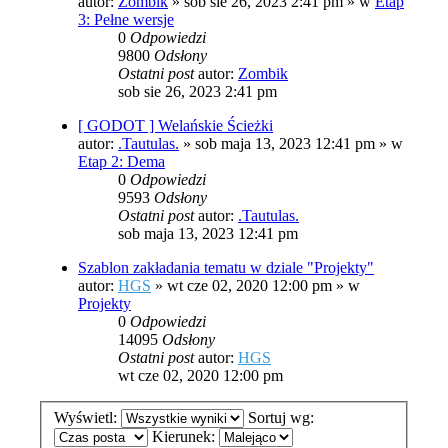
autor:
Zombik
»
sob sie 26, 2023 2:41 pm
» w
Etap
3: Pełne wersje
0
Odpowiedzi
9800
Odsłony
Ostatni post
autor:
Zombik
sob sie 26, 2023 2:41 pm
[ GODOT ] Welańskie Ścieżki
autor:
.Tautulas.
»
sob maja 13, 2023 12:41 pm
» w
Etap 2: Dema
0
Odpowiedzi
9593
Odsłony
Ostatni post
autor:
.Tautulas.
sob maja 13, 2023 12:41 pm
Szablon zakładania tematu w dziale "Projekty"
autor:
HGS
»
wt cze 02, 2020 12:00 pm
» w
Projekty
0
Odpowiedzi
14095
Odsłony
Ostatni post
autor:
HGS
wt cze 02, 2020 12:00 pm
Wyświetl:
Sortuj wg:
Kierunek: