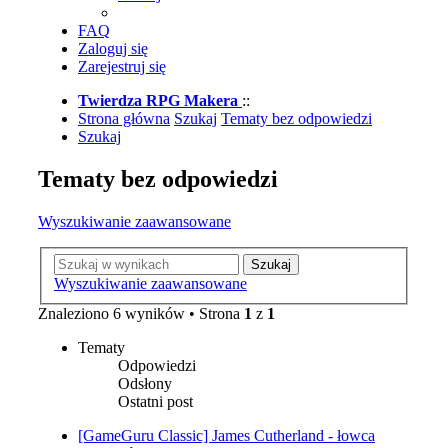
FAQ
Zaloguj się
Zarejestruj się
Twierdza RPG Makera
::
Strona główna
Szukaj
Tematy bez odpowiedzi
Szukaj
Tematy bez odpowiedzi
Wyszukiwanie zaawansowane
Szukaj
Wyszukiwanie zaawansowane
Znaleziono 6 wyników • Strona
1
z
1
Tematy
Odpowiedzi
Odsłony
Ostatni post
[GameGuru Classic] James Cutherland - łowca