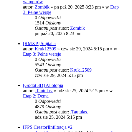
wampirów
autor:
Zombik
»
pn paź 20, 2025 8:23 pm
» w
Etap
3: Pełne wersje
0
Odpowiedzi
1514
Odsłony
Ostatni post
autor:
Zombik
pn paź 20, 2025 8:23 pm
[RMXP] Śnijtalia
autor:
Kruk12509
»
czw sie 29, 2024 5:15 pm
» w
Etap 3: Pełne wersje
0
Odpowiedzi
5543
Odsłony
Ostatni post
autor:
Kruk12509
czw sie 29, 2024 5:15 pm
[Godot 3D] Allotopia
autor:
.Tautulas.
»
ndz sie 25, 2024 5:15 pm
» w
Etap 2: Dema
0
Odpowiedzi
4879
Odsłony
Ostatni post
autor:
.Tautulas.
ndz sie 25, 2024 5:15 pm
[FPS Creator]Infiltracja v2