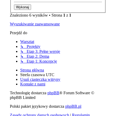
Znaleziono 6 wyników • Strona
1
z
1
Wyszukiwanie zaawansowane
Przejdź do
Warsztat
↳ Projekty
↳ Etap 3: Pełne wersje
↳ Etap 2: Dema
↳ Etap 1: Koncepcje
Strona główna
Strefa czasowa
UTC
Usuń ciasteczka witryny
Kontakt z nami
Technologię dostarcza
phpBB
® Forum Software ©
phpBB Limited
Polski pakiet językowy dostarcza
phpBB.pl
Zasady ochrony danych osobowych
|
Regulamin