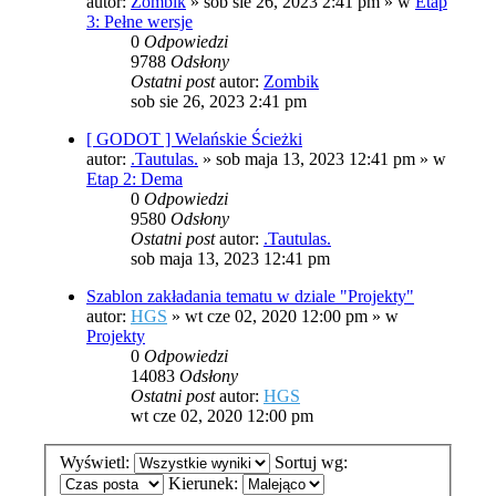
autor:
Zombik
»
sob sie 26, 2023 2:41 pm
» w
Etap
3: Pełne wersje
0
Odpowiedzi
9788
Odsłony
Ostatni post
autor:
Zombik
sob sie 26, 2023 2:41 pm
[ GODOT ] Welańskie Ścieżki
autor:
.Tautulas.
»
sob maja 13, 2023 12:41 pm
» w
Etap 2: Dema
0
Odpowiedzi
9580
Odsłony
Ostatni post
autor:
.Tautulas.
sob maja 13, 2023 12:41 pm
Szablon zakładania tematu w dziale "Projekty"
autor:
HGS
»
wt cze 02, 2020 12:00 pm
» w
Projekty
0
Odpowiedzi
14083
Odsłony
Ostatni post
autor:
HGS
wt cze 02, 2020 12:00 pm
Wyświetl:
Sortuj wg:
Kierunek: