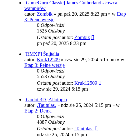
[GameGuru Classic] James Cutherland - łowca
wampirów
autor:
Zombik
»
pn paź 20, 2025 8:23 pm
» w
Etap
3: Pełne wersje
0
Odpowiedzi
1525
Odsłony
Ostatni post
autor:
Zombik
pn paź 20, 2025 8:23 pm
[RMXP] Śnijtalia
autor:
Kruk12509
»
czw sie 29, 2024 5:15 pm
» w
Etap 3: Pełne wersje
0
Odpowiedzi
5553
Odsłony
Ostatni post
autor:
Kruk12509
czw sie 29, 2024 5:15 pm
[Godot 3D] Allotopia
autor:
.Tautulas.
»
ndz sie 25, 2024 5:15 pm
» w
Etap 2: Dema
0
Odpowiedzi
4887
Odsłony
Ostatni post
autor:
.Tautulas.
ndz sie 25, 2024 5:15 pm