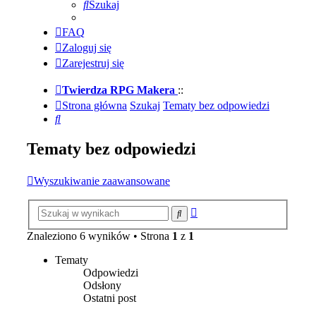
Szukaj
FAQ
Zaloguj się
Zarejestruj się
Twierdza RPG Makera
::
Strona główna
Szukaj
Tematy bez odpowiedzi
Szukaj
Tematy bez odpowiedzi
Wyszukiwanie zaawansowane
Wyszukiwanie
Szukaj
zaawansowane
Znaleziono 6 wyników • Strona
1
z
1
Tematy
Odpowiedzi
Odsłony
Ostatni post