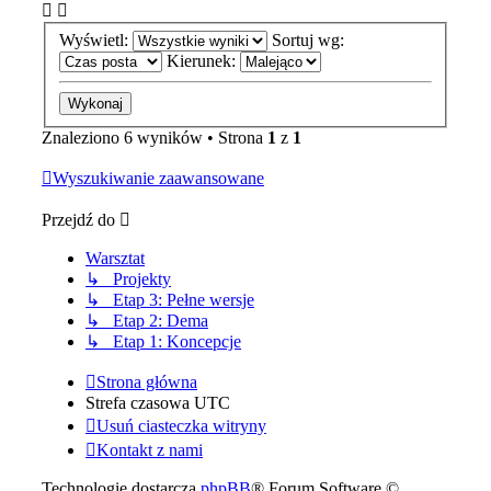
Wyświetl:
Sortuj wg:
Kierunek:
Znaleziono 6 wyników • Strona
1
z
1
Wyszukiwanie zaawansowane
Przejdź do
Warsztat
↳ Projekty
↳ Etap 3: Pełne wersje
↳ Etap 2: Dema
↳ Etap 1: Koncepcje
Strona główna
Strefa czasowa
UTC
Usuń ciasteczka witryny
Kontakt z nami
Technologię dostarcza
phpBB
® Forum Software ©