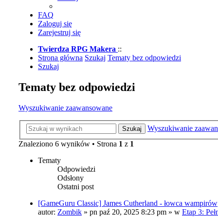
FAQ
Zaloguj się
Zarejestruj się
Twierdza RPG Makera
::
Strona główna
Szukaj
Tematy bez odpowiedzi
Szukaj
Tematy bez odpowiedzi
Wyszukiwanie zaawansowane
Wyszukiwanie zaawa
Szukaj
Znaleziono 6 wyników • Strona
1
z
1
Tematy
Odpowiedzi
Odsłony
Ostatni post
[GameGuru Classic] James Cutherland - łowca wampirów
autor:
Zombik
»
pn paź 20, 2025 8:23 pm
» w
Etap 3: Peł