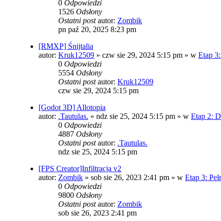
0
Odpowiedzi
1526
Odsłony
Ostatni post
autor:
Zombik
pn paź 20, 2025 8:23 pm
[RMXP] Śnijtalia
autor:
Kruk12509
»
czw sie 29, 2024 5:15 pm
» w
Etap 3:
0
Odpowiedzi
5554
Odsłony
Ostatni post
autor:
Kruk12509
czw sie 29, 2024 5:15 pm
[Godot 3D] Allotopia
autor:
.Tautulas.
»
ndz sie 25, 2024 5:15 pm
» w
Etap 2: 
0
Odpowiedzi
4887
Odsłony
Ostatni post
autor:
.Tautulas.
ndz sie 25, 2024 5:15 pm
[FPS Creator]Infiltracja v2
autor:
Zombik
»
sob sie 26, 2023 2:41 pm
» w
Etap 3: Peł
0
Odpowiedzi
9800
Odsłony
Ostatni post
autor:
Zombik
sob sie 26, 2023 2:41 pm