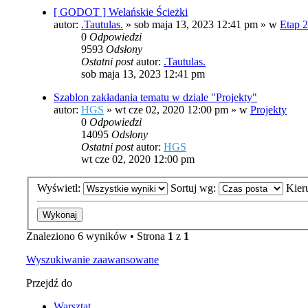
[ GODOT ] Welańskie Ścieżki
autor:
.Tautulas.
»
sob maja 13, 2023 12:41 pm
» w
Etap 
0
Odpowiedzi
9593
Odsłony
Ostatni post
autor:
.Tautulas.
sob maja 13, 2023 12:41 pm
Szablon zakładania tematu w dziale "Projekty"
autor:
HGS
»
wt cze 02, 2020 12:00 pm
» w
Projekty
0
Odpowiedzi
14095
Odsłony
Ostatni post
autor:
HGS
wt cze 02, 2020 12:00 pm
Wyświetl:
Sortuj wg:
Kier
Znaleziono 6 wyników • Strona
1
z
1
Wyszukiwanie zaawansowane
Przejdź do
Warsztat