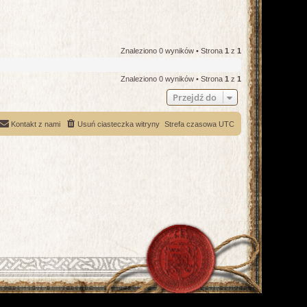
Znaleziono 0 wyników • Strona
1
z
1
Znaleziono 0 wyników • Strona
1
z
1
Przejdź do
Kontakt z nami
Usuń ciasteczka witryny
Strefa czasowa
UTC