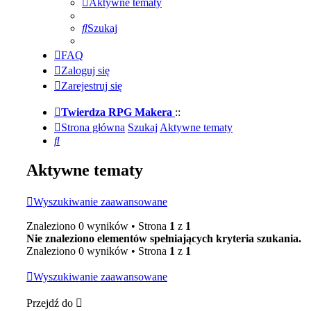
Aktywne tematy
Szukaj
FAQ
Zaloguj się
Zarejestruj się
Twierdza RPG Makera
::
Strona główna
Szukaj
Aktywne tematy
Szukaj
Aktywne tematy
Wyszukiwanie zaawansowane
Znaleziono 0 wyników • Strona
1
z
1
Nie znaleziono elementów spełniających kryteria szukania.
Znaleziono 0 wyników • Strona
1
z
1
Wyszukiwanie zaawansowane
Przejdź do