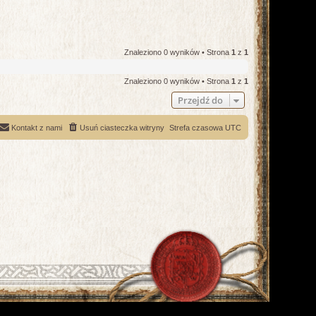
Znaleziono 0 wyników • Strona
1
z
1
Znaleziono 0 wyników • Strona
1
z
1
Przejdź do
Kontakt z nami
Usuń ciasteczka witryny
Strefa czasowa
UTC