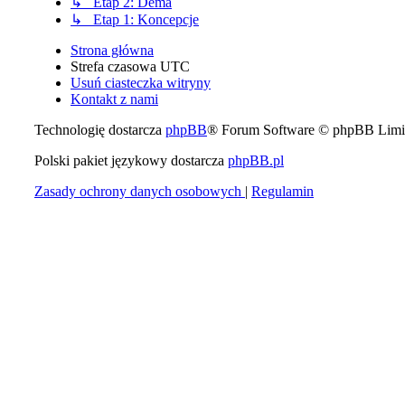
↳ Etap 2: Dema
↳ Etap 1: Koncepcje
Strona główna
Strefa czasowa
UTC
Usuń ciasteczka witryny
Kontakt z nami
Technologię dostarcza
phpBB
® Forum Software © phpBB Limi
Polski pakiet językowy dostarcza
phpBB.pl
Zasady ochrony danych osobowych
|
Regulamin