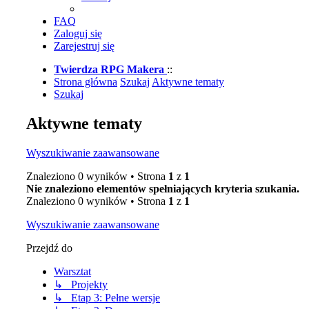
FAQ
Zaloguj się
Zarejestruj się
Twierdza RPG Makera
::
Strona główna
Szukaj
Aktywne tematy
Szukaj
Aktywne tematy
Wyszukiwanie zaawansowane
Znaleziono 0 wyników • Strona
1
z
1
Nie znaleziono elementów spełniających kryteria szukania.
Znaleziono 0 wyników • Strona
1
z
1
Wyszukiwanie zaawansowane
Przejdź do
Warsztat
↳ Projekty
↳ Etap 3: Pełne wersje