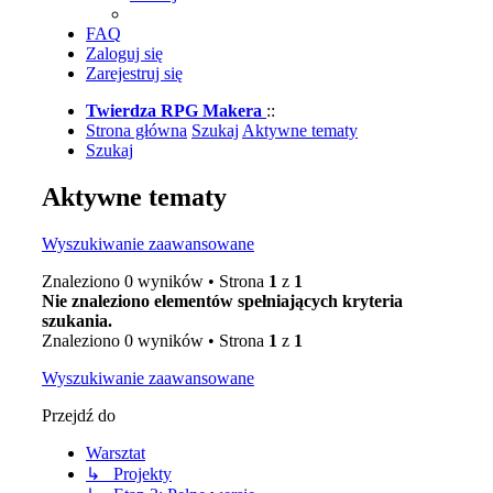
FAQ
Zaloguj się
Zarejestruj się
Twierdza RPG Makera
::
Strona główna
Szukaj
Aktywne tematy
Szukaj
Aktywne tematy
Wyszukiwanie zaawansowane
Znaleziono 0 wyników • Strona
1
z
1
Nie znaleziono elementów spełniających kryteria
szukania.
Znaleziono 0 wyników • Strona
1
z
1
Wyszukiwanie zaawansowane
Przejdź do
Warsztat
↳ Projekty