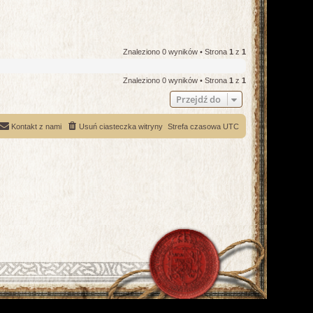
Znaleziono 0 wyników • Strona
1
z
1
Znaleziono 0 wyników • Strona
1
z
1
Przejdź do
Kontakt z nami
Usuń ciasteczka witryny
Strefa czasowa
UTC