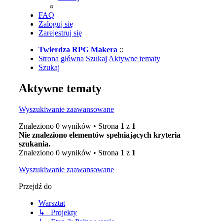
FAQ
Zaloguj się
Zarejestruj się
Twierdza RPG Makera
::
Strona główna
Szukaj
Aktywne tematy
Szukaj
Aktywne tematy
Wyszukiwanie zaawansowane
Znaleziono 0 wyników • Strona
1
z
1
Nie znaleziono elementów spełniających kryteria
szukania.
Znaleziono 0 wyników • Strona
1
z
1
Wyszukiwanie zaawansowane
Przejdź do
Warsztat
↳ Projekty