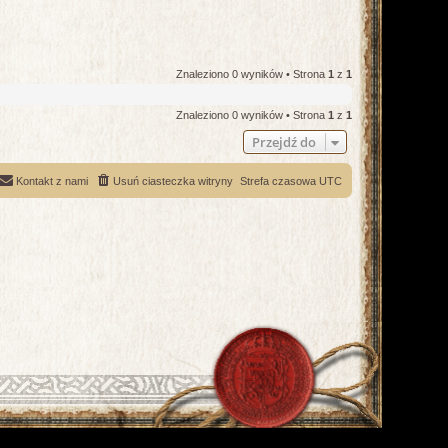
Znaleziono 0 wyników • Strona
1
z
1
Znaleziono 0 wyników • Strona
1
z
1
Przejdź do
Kontakt z nami
Usuń ciasteczka witryny
Strefa czasowa
UTC