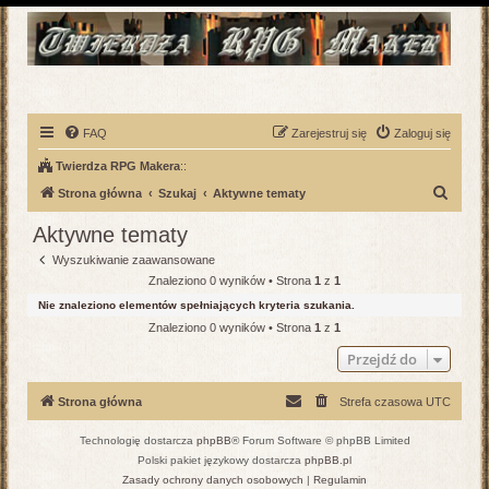
FAQ
Zarejestruj się
Zaloguj się
Twierdza RPG Makera
::
S
Strona główna
Szukaj
Aktywne tematy
z
Aktywne tematy
u
Wyszukiwanie zaawansowane
k
Znaleziono 0 wyników • Strona
1
z
1
a
Nie znaleziono elementów spełniających kryteria szukania.
j
Znaleziono 0 wyników • Strona
1
z
1
Przejdź do
Strona główna
Strefa czasowa
UTC
Technologię dostarcza
phpBB
® Forum Software © phpBB Limited
Polski pakiet językowy dostarcza
phpBB.pl
Zasady ochrony danych osobowych
|
Regulamin