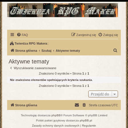
FAQ
Zarejestruj się
Zaloguj się
Twierdza RPG Makera
::
S
Strona główna
Szukaj
Aktywne tematy
z
Aktywne tematy
u
Wyszukiwanie zaawansowane
k
Znaleziono 0 wyników • Strona
1
z
1
a
Nie znaleziono elementów spełniających kryteria szukania.
j
Znaleziono 0 wyników • Strona
1
z
1
Przejdź do
Strona główna
Strefa czasowa
UTC
Technologię dostarcza
phpBB
® Forum Software © phpBB Limited
Polski pakiet językowy dostarcza
phpBB.pl
Zasady ochrony danych osobowych
|
Regulamin