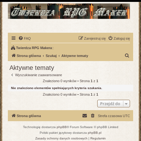
FAQ
Zarejestruj się
Zaloguj się
Twierdza RPG Makera
::
S
Strona główna
Szukaj
Aktywne tematy
z
Aktywne tematy
u
Wyszukiwanie zaawansowane
k
Znaleziono 0 wyników • Strona
1
z
1
a
Nie znaleziono elementów spełniających kryteria szukania.
j
Znaleziono 0 wyników • Strona
1
z
1
Przejdź do
Strona główna
Strefa czasowa
UTC
Technologię dostarcza
phpBB
® Forum Software © phpBB Limited
Polski pakiet językowy dostarcza
phpBB.pl
Zasady ochrony danych osobowych
|
Regulamin