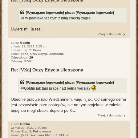
[Wymagane logowanie]
pisze:
[Wymagane logowanie]
Ja w pełniaka też bym z miłą chęcią zagrał.
Uwierz mi, ja też.
Przejdź do posta
autor:
Goblin
pt kwie 23, 2021 3:25 pm
Forum:
Etap 2: Dema
Temat:
[VXa] Oczy Edycja Ulepszona
Odpowiedzi:
26
Odsłony:
37440
Re: [VXa] Oczy Edycja Ulepszona
[Wymagane logowanie]
pisze:
[Wymagane logowanie]
@Goblin jak tam prace nad pełną wersją?
Obecnie pracuje nad Wiedźminem, więc nijak. Od samego dema
jest oczywiście parę postępów, ale na tym projekcie w całości
będę się mógł skupić dopiero po KC.
Przejdź do posta
autor:
Goblin
wt mar 30, 2021 2:30 pm
Forum:
Etap 3: Pełne wersje
Temat:
[VXA] Wiedźmin KRES CECHU ✔