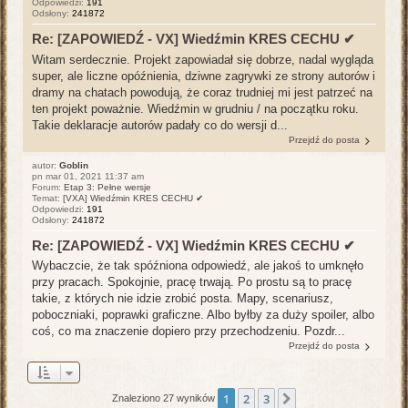
Odpowiedzi:
191
Odsłony:
241872
Re: [ZAPOWIEDŹ - VX] Wiedźmin KRES CECHU ✔
Witam serdecznie. Projekt zapowiadał się dobrze, nadal wygląda
super, ale liczne opóźnienia, dziwne zagrywki ze strony autorów i
dramy na chatach powodują, że coraz trudniej mi jest patrzeć na
ten projekt poważnie. Wiedźmin w grudniu / na początku roku.
Takie deklaracje autorów padały co do wersji d...
Przejdź do posta
autor:
Goblin
pn mar 01, 2021 11:37 am
Forum:
Etap 3: Pełne wersje
Temat:
[VXA] Wiedźmin KRES CECHU ✔
Odpowiedzi:
191
Odsłony:
241872
Re: [ZAPOWIEDŹ - VX] Wiedźmin KRES CECHU ✔
Wybaczcie, że tak spóźniona odpowiedź, ale jakoś to umknęło
przy pracach. Spokojnie, pracę trwają. Po prostu są to pracę
takie, z których nie idzie zrobić posta. Mapy, scenariusz,
poboczniaki, poprawki graficzne. Albo byłby za duży spoiler, albo
coś, co ma znaczenie dopiero przy przechodzeniu. Pozdr...
Przejdź do posta
1
2
3
Następna
Znaleziono 27 wyników