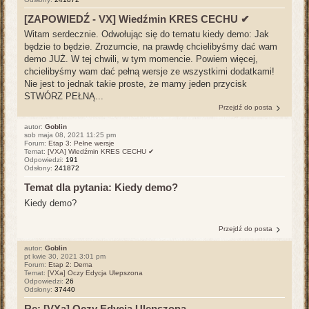
[ZAPOWIEDŹ - VX] Wiedźmin KRES CECHU ✔
Witam serdecznie. Odwołując się do tematu kiedy demo: Jak
będzie to będzie. Zrozumcie, na prawdę chcielibyśmy dać wam
demo JUŻ. W tej chwili, w tym momencie. Powiem więcej,
chcielibyśmy wam dać pełną wersje ze wszystkimi dodatkami!
Nie jest to jednak takie proste, że mamy jeden przycisk
STWÓRZ PEŁNĄ...
Przejdź do posta
autor:
Goblin
sob maja 08, 2021 11:25 pm
Forum:
Etap 3: Pełne wersje
Temat:
[VXA] Wiedźmin KRES CECHU ✔
Odpowiedzi:
191
Odsłony:
241872
Temat dla pytania: Kiedy demo?
Kiedy demo?
Przejdź do posta
autor:
Goblin
pt kwie 30, 2021 3:01 pm
Forum:
Etap 2: Dema
Temat:
[VXa] Oczy Edycja Ulepszona
Odpowiedzi:
26
Odsłony:
37440
Re: [VXa] Oczy Edycja Ulepszona