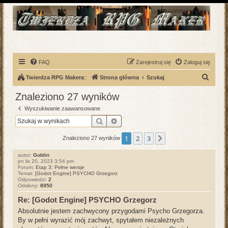
FAQ
Zarejestruj się
Zaloguj się
S
Twierdza RPG Makera
::
Strona główna
Szukaj
z
Znaleziono 27 wyników
u
Wyszukiwanie zaawansowane
k
Szukaj
Wyszukiwanie zaawansowane
a
1
2
3
Następna
Znaleziono 27 wyników
j
autor:
Goblin
pn lis 20, 2023 3:54 pm
Forum:
Etap 3: Pełne wersje
Temat:
[Godot Engine] PSYCHO Grzegorz
Odpowiedzi:
2
Odsłony:
8950
Re: [Godot Engine] PSYCHO Grzegorz
Absolutnie jestem zachwycony przygodami Psycho Grzegorza.
By w pełni wyrazić mój zachwyt, spytałem niezależnych