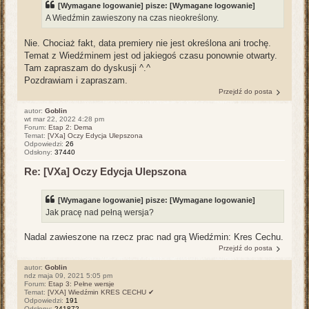
[Wymagane logowanie]
pisze:
[Wymagane logowanie]
A Wiedźmin zawieszony na czas nieokreślony.
Nie. Chociaż fakt, data premiery nie jest określona ani trochę.
Temat z Wiedźminem jest od jakiegoś czasu ponownie otwarty.
Tam zapraszam do dyskusji ^.^
Pozdrawiam i zapraszam.
Przejdź do posta
autor:
Goblin
wt mar 22, 2022 4:28 pm
Forum:
Etap 2: Dema
Temat:
[VXa] Oczy Edycja Ulepszona
Odpowiedzi:
26
Odsłony:
37440
Re: [VXa] Oczy Edycja Ulepszona
[Wymagane logowanie]
pisze:
[Wymagane logowanie]
Jak pracę nad pełną wersja?
Nadal zawieszone na rzecz prac nad grą Wiedźmin: Kres Cechu.
Przejdź do posta
autor:
Goblin
ndz maja 09, 2021 5:05 pm
Forum:
Etap 3: Pełne wersje
Temat:
[VXA] Wiedźmin KRES CECHU ✔
Odpowiedzi:
191
Odsłony:
241872