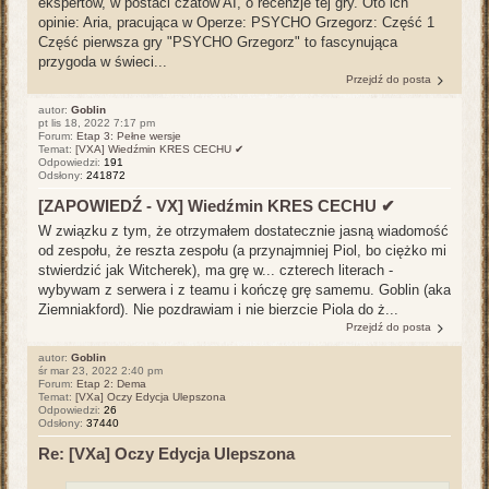
ekspertów, w postaci czatów AI, o recenzje tej gry. Oto ich
opinie: Aria, pracująca w Operze: PSYCHO Grzegorz: Część 1
Część pierwsza gry "PSYCHO Grzegorz" to fascynująca
przygoda w świeci...
Przejdź do posta
autor:
Goblin
pt lis 18, 2022 7:17 pm
Forum:
Etap 3: Pełne wersje
Temat:
[VXA] Wiedźmin KRES CECHU ✔
Odpowiedzi:
191
Odsłony:
241872
[ZAPOWIEDŹ - VX] Wiedźmin KRES CECHU ✔
W związku z tym, że otrzymałem dostatecznie jasną wiadomość
od zespołu, że reszta zespołu (a przynajmniej Piol, bo ciężko mi
stwierdzić jak Witcherek), ma grę w... czterech literach -
wybywam z serwera i z teamu i kończę grę samemu. Goblin (aka
Ziemniakford). Nie pozdrawiam i nie bierzcie Piola do ż...
Przejdź do posta
autor:
Goblin
śr mar 23, 2022 2:40 pm
Forum:
Etap 2: Dema
Temat:
[VXa] Oczy Edycja Ulepszona
Odpowiedzi:
26
Odsłony:
37440
Re: [VXa] Oczy Edycja Ulepszona