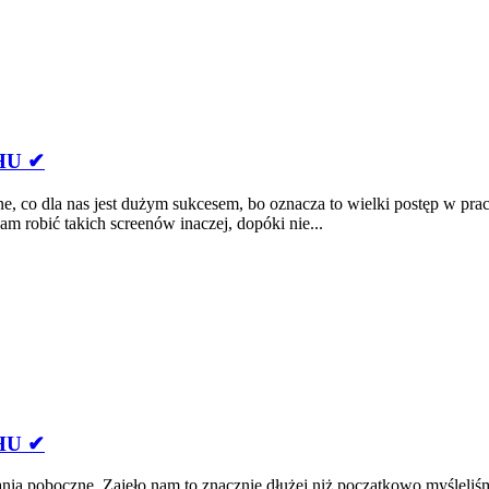
HU ✔
e, co dla nas jest dużym sukcesem, bo oznacza to wielki postęp w prac
am robić takich screenów inaczej, dopóki nie...
HU ✔
nia poboczne. Zajęło nam to znacznie dłużej niż początkowo myśleliś