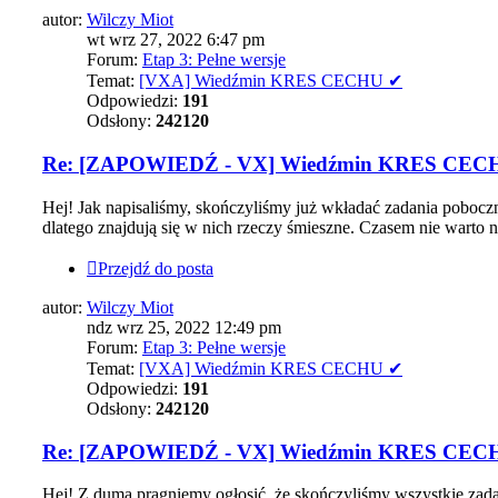
autor:
Wilczy Miot
wt wrz 27, 2022 6:47 pm
Forum:
Etap 3: Pełne wersje
Temat:
[VXA] Wiedźmin KRES CECHU ✔
Odpowiedzi:
191
Odsłony:
242120
Re: [ZAPOWIEDŹ - VX] Wiedźmin KRES CEC
Hej! Jak napisaliśmy, skończyliśmy już wkładać zadania poboczn
dlatego znajdują się w nich rzeczy śmieszne. Czasem nie warto n
Przejdź do posta
autor:
Wilczy Miot
ndz wrz 25, 2022 12:49 pm
Forum:
Etap 3: Pełne wersje
Temat:
[VXA] Wiedźmin KRES CECHU ✔
Odpowiedzi:
191
Odsłony:
242120
Re: [ZAPOWIEDŹ - VX] Wiedźmin KRES CEC
Hej! Z dumą pragniemy ogłosić, że skończyliśmy wszystkie zada