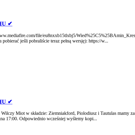
HU ✔
://www.mediafire.com/file/eu8nxxb15tlxbj5/Wied%25C5%25BAmin_Kres
ierać jeśli pobraliście teraz pełną wersję): https://w...
HU ✔
 Wilczy Miot w składzie: Ziemniakford, Piolodiusz i Tautulas mamy zas
ina 17:00. Odpowiednio wcześniej wyślemy kopi...