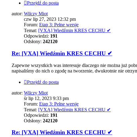
Przejdź do posta
autor:
Wilczy Miot
czw lip 27, 2023 12:32 pm
Forum:
Etap 3: Pełne wersje
Temat:
[VXA] Wiedźmin KRES CECHU ✔
Odpowiedzi:
191
Odsłony:
242120
Re: [VXA] Wiedźmin KRES CECHU ✔
Zapewne wszystkich was interesuje dlaczego nie można już pobr
napisaliśmy do nich o zgodę na tworzenie, dwukrotnie nie otrzym
Przejdź do posta
autor:
Wilczy Miot
śr lip 12, 2023 9:33 pm
Forum:
Etap 3: Pełne wersje
Temat:
[VXA] Wiedźmin KRES CECHU ✔
Odpowiedzi:
191
Odsłony:
242120
Re: [VXA] Wiedźmin KRES CECHU ✔