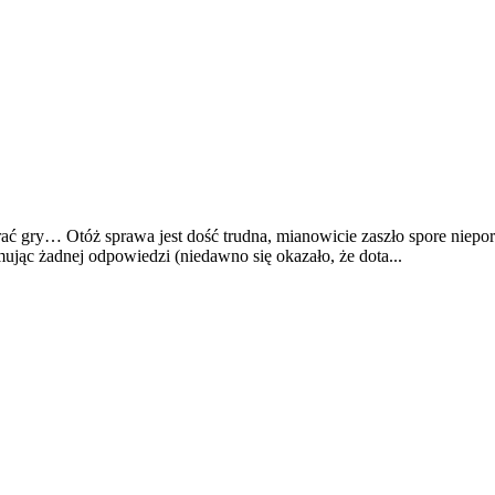
ać gry… Otóż sprawa jest dość trudna, mianowicie zaszło spore niepo
ując żadnej odpowiedzi (niedawno się okazało, że dota...