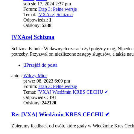
sob sie 17, 2024 2:37 pm
Forum:
Etap 3: Pełne wersje
Temat:
[VXAce] Schizma
Odpowiedzi:
1
Odsłony:
5338
[VXAce] Schizma
Schizma Fabuła: W dawnych czasach żył potężny mag, Nipedec. 
potrzeby. Przyzwał on niezliczone zastępy sługusów, a także na
Przejdź do posta
autor:
Wilczy Miot
pt wrz 08, 2023 6:09 pm
Forum:
Etap 3: Pełne wersje
Temat:
[VXA] Wiedźmin KRES CECHU ✔
Odpowiedzi:
191
Odsłony:
242120
Re: [VXA] Wiedźmin KRES CECHU ✔
Zbieramy feedback od osób, które grały w Wiedźmin: Kres Cec