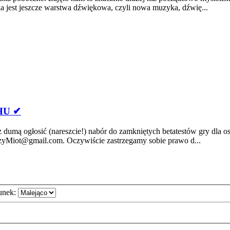
ia jest jeszcze warstwa dźwiękowa, czyli nowa muzyka, dźwię...
HU ✔
umą ogłosić (nareszcie!) nabór do zamkniętych betatestów gry dla o
ilczyMiot@gmail.com. Oczywiście zastrzegamy sobie prawo d...
unek: