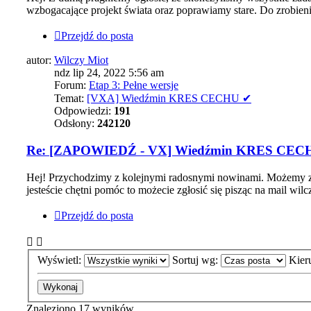
wzbogacające projekt świata oraz poprawiamy stare. Do zrobien
Przejdź do posta
autor:
Wilczy Miot
ndz lip 24, 2022 5:56 am
Forum:
Etap 3: Pełne wersje
Temat:
[VXA] Wiedźmin KRES CECHU ✔
Odpowiedzi:
191
Odsłony:
242120
Re: [ZAPOWIEDŹ - VX] Wiedźmin KRES CEC
Hej! Przychodzimy z kolejnymi radosnymi nowinami. Możemy z d
jesteście chętni pomóc to możecie zgłosić się pisząc na mail w
Przejdź do posta
Wyświetl:
Sortuj wg:
Kier
Znaleziono 17 wyników