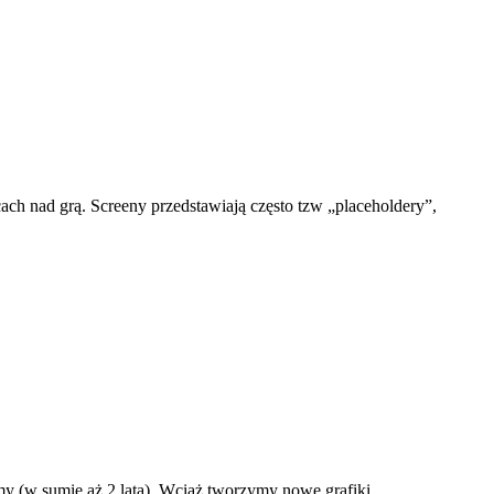
ach nad grą. Screeny przedstawiają często tzw „placeholdery”,
my (w sumie aż 2 lata). Wciąż tworzymy nowe grafiki