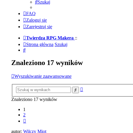
Szukaj
FAQ
Zaloguj się
Zarejestruj się
Twierdza RPG Makera
::
Strona główna
Szukaj
Szukaj
Znaleziono 17 wyników
Wyszukiwanie zaawansowane
Wyszukiwanie
Szukaj
zaawansowane
Znaleziono 17 wyników
1
2
Następna
autor:
Wilczy Miot