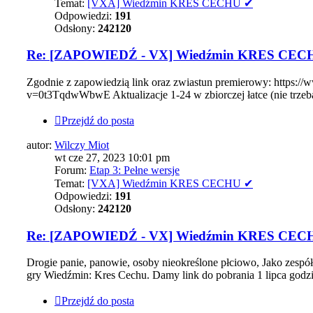
Temat:
[VXA] Wiedźmin KRES CECHU ✔
Odpowiedzi:
191
Odsłony:
242120
Re: [ZAPOWIEDŹ - VX] Wiedźmin KRES CEC
Zgodnie z zapowiedzią link oraz zwiastun premierowy: https
v=0t3TqdwWbwE Aktualizacje 1-24 w zbiorczej łatce (nie trzeba pob
Przejdź do posta
autor:
Wilczy Miot
wt cze 27, 2023 10:01 pm
Forum:
Etap 3: Pełne wersje
Temat:
[VXA] Wiedźmin KRES CECHU ✔
Odpowiedzi:
191
Odsłony:
242120
Re: [ZAPOWIEDŹ - VX] Wiedźmin KRES CEC
Drogie panie, panowie, osoby nieokreślone płciowo, Jako zespół
gry Wiedźmin: Kres Cechu. Damy link do pobrania 1 lipca godz
Przejdź do posta