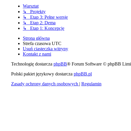
Warsztat
↳ Projekty
↳ Etap 3: Pełne wersje
↳ Etap 2: Dema
↳ Etap 1: Koncepcje
Strona główna
Strefa czasowa
UTC
Usuń ciasteczka witryny
Kontakt z nami
Technologię dostarcza
phpBB
® Forum Software © phpBB Limi
Polski pakiet językowy dostarcza
phpBB.pl
Zasady ochrony danych osobowych
|
Regulamin