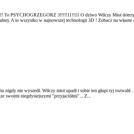
!!!!!!!!!!!!! To PSYCHOGRZEGORZ 3!!!!!11!!11 O dziwo Wilczy Mio
 A to wszystko w najnowszej technologii 3D ! Zobacz na własne oc
nigdy nie wyszedł. Wilczy miot upadł i sobie ten głupi ryj rozwalił .
e swoimi niegdysiejszymi "przyjaciółmi"... Z...