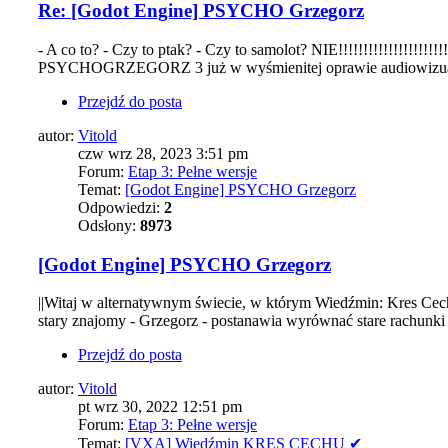
Re: [Godot Engine] PSYCHO Grzegorz
- A co to? - Czy to ptak? - Czy to samolot? NIE!!!!!!!!!!!
PSYCHOGRZEGORZ 3 już w wyśmienitej oprawie audiowizualnej.
Przejdź do posta
autor:
Vitold
czw wrz 28, 2023 3:51 pm
Forum:
Etap 3: Pełne wersje
Temat:
[Godot Engine] PSYCHO Grzegorz
Odpowiedzi:
2
Odsłony:
8973
[Godot Engine] PSYCHO Grzegorz
||Witaj w alternatywnym świecie, w którym Wiedźmin: Kres Cechu 
stary znajomy - Grzegorz - postanawia wyrównać stare rachunki z
Przejdź do posta
autor:
Vitold
pt wrz 30, 2022 12:51 pm
Forum:
Etap 3: Pełne wersje
Temat:
[VXA] Wiedźmin KRES CECHU ✔