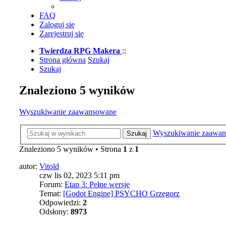
FAQ
Zaloguj się
Zarejestruj się
Twierdza RPG Makera
::
Strona główna
Szukaj
Szukaj
Znaleziono 5 wyników
Wyszukiwanie zaawansowane
Wyszukiwanie zaawa
Szukaj
Znaleziono 5 wyników • Strona
1
z
1
autor:
Vitold
czw lis 02, 2023 5:11 pm
Forum:
Etap 3: Pełne wersje
Temat:
[Godot Engine] PSYCHO Grzegorz
Odpowiedzi:
2
Odsłony:
8973