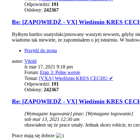
Odpowiedzi:
191
Odsłony:
242367
Re: [ZAPOWIEDŹ - VX] Wiedźmin KRES CEC
Byłbym bardzo usatysfakcjonowany waszym newsem, gdyby nie to,
wiadomo tak niewiele, że zapomniałem o jej istnieniu. W budowan
Przejdź do posta
autor:
Vitold
śr mar 17, 2021 9:18 pm
Forum:
Etap 3: Pełne wersje
Temat:
[VXA] Wiedźmin KRES CECHU ✔
Odpowiedzi:
191
Odsłony:
242367
Re: [ZAPOWIEDŹ - VX] Wiedźmin KRES CEC
[Wymagane logowanie]
pisze:
[Wymagane logowanie]
sob mar 13, 2021 12:30 am
obawiałem się że prace ustały. Jednak skoro robicie, to cz
Prace mają się dobrze