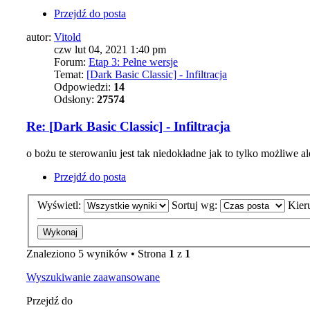
Przejdź do posta
autor:
Vitold
czw lut 04, 2021 1:40 pm
Forum:
Etap 3: Pełne wersje
Temat:
[Dark Basic Classic] - Infiltracja
Odpowiedzi:
14
Odsłony:
27574
Re: [Dark Basic Classic] - Infiltracja
o bożu te sterowaniu jest tak niedokładne jak to tylko możliwe 
Przejdź do posta
Wyświetl:
Sortuj wg:
Kier
Znaleziono 5 wyników • Strona
1
z
1
Wyszukiwanie zaawansowane
Przejdź do