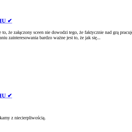
HU ✔
 że załączony sceen nie dowodzi tego, że faktycznie nad grą pracuje
iu zainteresowania bardzo ważne jest to, że jak się...
HU ✔
ekamy z niecierpliwością.