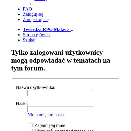
FAQ
Zaloguj się
Zarejestruj się
Twierdza RPG Makera
::
Strona główna
Szukaj
Tylko zalogowani użytkownicy
mogą odpowiadać w tematach na
tym forum.
Nazwa użytkownika:
Hasło:
Nie pamiętam hasła
Zapamiętaj mnie