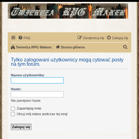
FAQ
Zarejestruj się
Zaloguj się
S
Twierdza RPG Makera
::
Strona główna
z
Tylko zalogowani użytkownicy mogą cytować posty
u
na tym forum.
k
Nazwa użytkownika:
a
j
Hasło:
Nie pamiętam hasła
Zapamiętaj mnie
Ukryj mój status podczas tej sesji