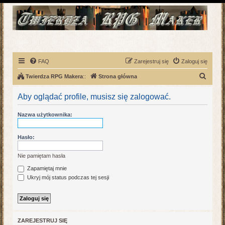
FAQ
Zarejestruj się
Zaloguj się
S
Twierdza RPG Makera
::
Strona główna
z
Aby oglądać profile, musisz się zalogować.
u
k
Nazwa użytkownika:
a
j
Hasło:
Nie pamiętam hasła
Zapamiętaj mnie
Ukryj mój status podczas tej sesji
ZAREJESTRUJ SIĘ