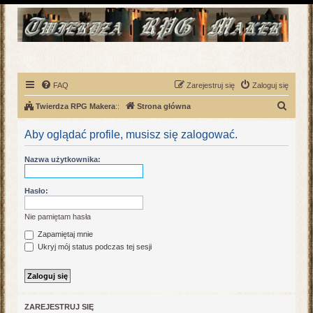
FAQ
Zarejestruj się
Zaloguj się
S
Twierdza RPG Makera
::
Strona główna
z
Aby oglądać profile, musisz się zalogować.
u
k
Nazwa użytkownika:
a
j
Hasło:
Nie pamiętam hasła
Zapamiętaj mnie
Ukryj mój status podczas tej sesji
ZAREJESTRUJ SIĘ