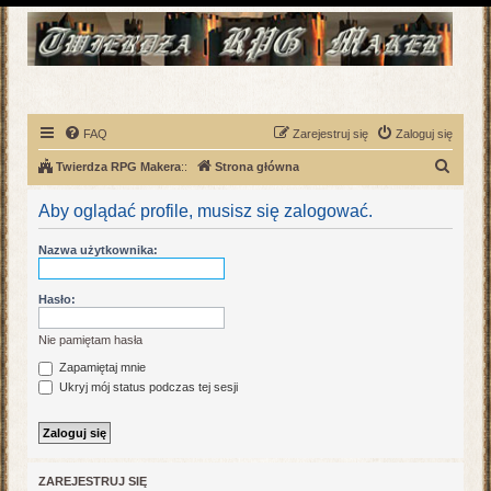
FAQ
Zarejestruj się
Zaloguj się
S
Twierdza RPG Makera
::
Strona główna
z
Aby oglądać profile, musisz się zalogować.
u
k
Nazwa użytkownika:
a
j
Hasło:
Nie pamiętam hasła
Zapamiętaj mnie
Ukryj mój status podczas tej sesji
ZAREJESTRUJ SIĘ