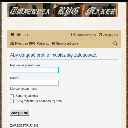
FAQ
Zarejestruj się
Zaloguj się
S
Twierdza RPG Makera
::
Strona główna
z
Aby oglądać profile, musisz się zalogować.
u
k
Nazwa użytkownika:
a
j
Hasło:
Nie pamiętam hasła
Zapamiętaj mnie
Ukryj mój status podczas tej sesji
ZAREJESTRUJ SIĘ