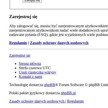
Zarejestruj się
Aby zalogować się, musisz być zarejestrowanym użytkownikiem w
zarejestrowanym użytkownikom nadać wiele dodatkowych uprawn
zadawane pytania (FAQ), gdzie jest wyjaśnionych wiele podst
Regulamin
|
Zasady ochrony danych osobowych
Zarejestruj się
Strona główna
Strefa czasowa
UTC
Usuń ciasteczka witryny
Kontakt z nami
Technologię dostarcza
phpBB
® Forum Software © phpBB Limi
Polski pakiet językowy dostarcza
phpBB.pl
Zasady ochrony danych osobowych
|
Regulamin