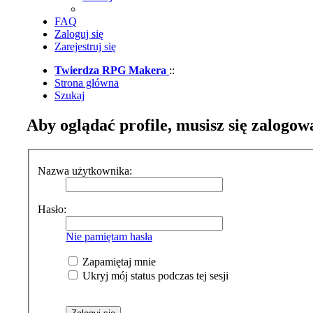
FAQ
Zaloguj się
Zarejestruj się
Twierdza RPG Makera
::
Strona główna
Szukaj
Aby oglądać profile, musisz się zalogow
Nazwa użytkownika:
Hasło:
Nie pamiętam hasła
Zapamiętaj mnie
Ukryj mój status podczas tej sesji