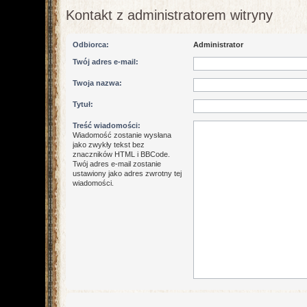
Kontakt z administratorem witryny
Odbiorca:
Administrator
Twój adres e-mail:
Twoja nazwa:
Tytuł:
Treść wiadomości:
Wiadomość zostanie wysłana
jako zwykły tekst bez
znaczników HTML i BBCode.
Twój adres e-mail zostanie
ustawiony jako adres zwrotny tej
wiadomości.