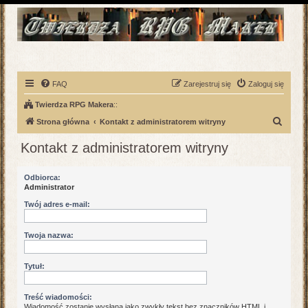
FAQ
Zarejestruj się
Zaloguj się
Twierdza RPG Makera
::
S
Strona główna
Kontakt z administratorem witryny
z
Kontakt z administratorem witryny
u
k
Odbiorca:
Administrator
a
j
Twój adres e-mail:
Twoja nazwa:
Tytuł:
Treść wiadomości:
Wiadomość zostanie wysłana jako zwykły tekst bez znaczników HTML i