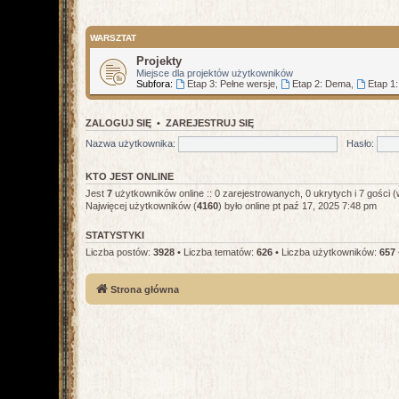
WARSZTAT
Projekty
Miejsce dla projektów użytkowników
Subfora:
Etap 3: Pełne wersje
,
Etap 2: Dema
,
Etap 1
ZALOGUJ SIĘ
•
ZAREJESTRUJ SIĘ
Nazwa użytkownika:
Hasło:
KTO JEST ONLINE
Jest
7
użytkowników online :: 0 zarejestrowanych, 0 ukrytych i 7 gości (
Najwięcej użytkowników (
4160
) było online pt paź 17, 2025 7:48 pm
STATYSTYKI
Liczba postów:
3928
• Liczba tematów:
626
• Liczba użytkowników:
657
Strona główna