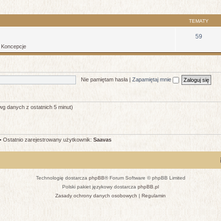
TEMATY
59
: Koncepcje
Nie pamiętam hasła
|
Zapamiętaj mnie
wg danych z ostatnich 5 minut)
• Ostatnio zarejestrowany użytkownik:
Saavas
Technologię dostarcza
phpBB
® Forum Software © phpBB Limited
Polski pakiet językowy dostarcza
phpBB.pl
Zasady ochrony danych osobowych
|
Regulamin