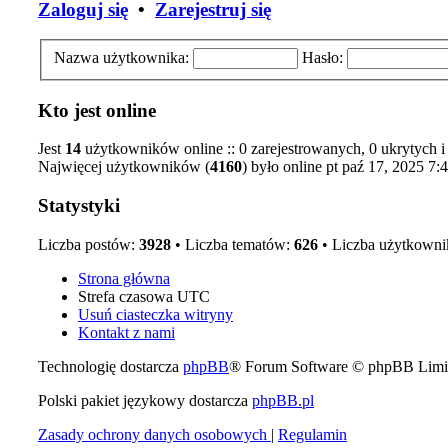
Zaloguj się
•
Zarejestruj się
Nazwa użytkownika:
Hasło:
Kto jest online
Jest
14
użytkowników online :: 0 zarejestrowanych, 0 ukrytych i 
Najwięcej użytkowników (
4160
) było online pt paź 17, 2025 7:
Statystyki
Liczba postów:
3928
• Liczba tematów:
626
• Liczba użytkown
Strona główna
Strefa czasowa
UTC
Usuń ciasteczka witryny
Kontakt z nami
Technologię dostarcza
phpBB
® Forum Software © phpBB Limi
Polski pakiet językowy dostarcza
phpBB.pl
Zasady ochrony danych osobowych
|
Regulamin