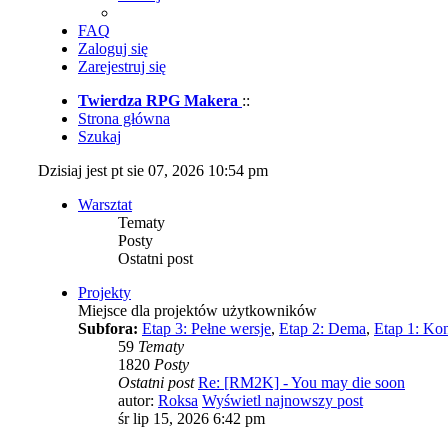
FAQ
Zaloguj się
Zarejestruj się
Twierdza RPG Makera
::
Strona główna
Szukaj
Dzisiaj jest pt sie 07, 2026 10:54 pm
Warsztat
Tematy
Posty
Ostatni post
Projekty
Miejsce dla projektów użytkowników
Subfora:
Etap 3: Pełne wersje
,
Etap 2: Dema
,
Etap 1: Ko
59
Tematy
1820
Posty
Ostatni post
Re: [RM2K] - You may die soon
autor:
Roksa
Wyświetl najnowszy post
śr lip 15, 2026 6:42 pm