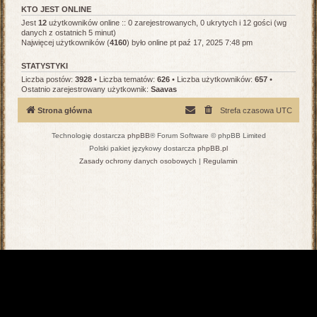
KTO JEST ONLINE
Jest
12
użytkowników online :: 0 zarejestrowanych, 0 ukrytych i 12 gości (wg
danych z ostatnich 5 minut)
Najwięcej użytkowników (
4160
) było online pt paź 17, 2025 7:48 pm
STATYSTYKI
Liczba postów:
3928
• Liczba tematów:
626
• Liczba użytkowników:
657
•
Ostatnio zarejestrowany użytkownik:
Saavas
Strona główna
Strefa czasowa
UTC
Technologię dostarcza
phpBB
® Forum Software © phpBB Limited
Polski pakiet językowy dostarcza
phpBB.pl
Zasady ochrony danych osobowych
|
Regulamin