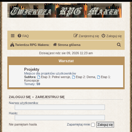
FAQ
Zarejestruj się
Zaloguj się
S
Twierdza RPG Makera
::
Strona główna
z
Dzisiaj jest ndz sie 09, 2026 11:23 am
u
Warsztat
k
Projekty
a
Miejsce dla projektów użytkowników
Subfora:
Etap 3: Pełne wersje
,
Etap 2: Dema
,
Etap 1:
j
Koncepcje
Tematy:
59
ZALOGUJ SIĘ
•
ZAREJESTRUJ SIĘ
Nazwa użytkownika:
Hasło:
Nie pamiętam hasła
Zapamiętaj mnie