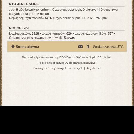
KTO JEST ONLINE
Jest
9
użytkowników online :: 0 zarejestrowanych, 0 ukrytych i 9 gości (wg
danych z ostatnich 5 minut)
Najwięcej użytkowników (
4160
) było online pt paź 17, 2025 7:48 pm
STATYSTYKI
Liczba postów:
3928
• Liczba tematów:
626
• Liczba użytkowników:
657
•
Ostatnio zarejestrowany użytkownik:
Saavas
Strona główna
Strefa czasowa
UTC
Technologię dostarcza
phpBB
® Forum Software © phpBB Limited
Polski pakiet językowy dostarcza
phpBB.pl
Zasady ochrony danych osobowych
|
Regulamin