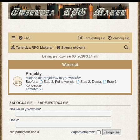
FAQ
Zarejestruj się
Zaloguj się
S
Twierdza RPG Makera
::
Strona główna
z
Dzisiaj jest czw sie 06, 2026 3:14 am
u
Warsztat
k
Projekty
a
Miejsce dla projektów użytkowników
Subfora:
Etap 3: Pełne wersje
,
Etap 2: Dema
,
Etap 1:
j
Koncepcje
Tematy:
59
ZALOGUJ SIĘ
•
ZAREJESTRUJ SIĘ
Nazwa użytkownika:
Hasło:
Nie pamiętam hasła
Zapamiętaj mnie