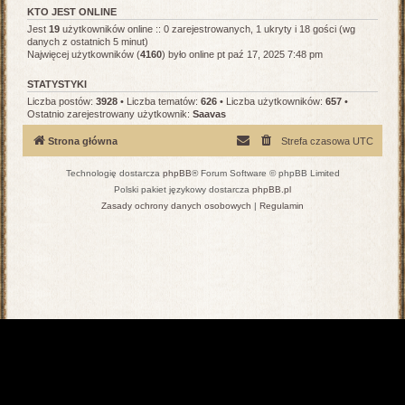
KTO JEST ONLINE
Jest
19
użytkowników online :: 0 zarejestrowanych, 1 ukryty i 18 gości (wg
danych z ostatnich 5 minut)
Najwięcej użytkowników (
4160
) było online pt paź 17, 2025 7:48 pm
STATYSTYKI
Liczba postów:
3928
• Liczba tematów:
626
• Liczba użytkowników:
657
•
Ostatnio zarejestrowany użytkownik:
Saavas
Strona główna
Strefa czasowa
UTC
Technologię dostarcza
phpBB
® Forum Software © phpBB Limited
Polski pakiet językowy dostarcza
phpBB.pl
Zasady ochrony danych osobowych
|
Regulamin