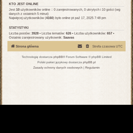
KTO JEST ONLINE
Jest
10
użytkowników online :: 0 zarejestrowanych, 0 ukrytych i 10 gości (wg
danych z ostatnich 5 minut)
Najwięcej użytkowników (
4160
) było online pt paź 17, 2025 7:48 pm
STATYSTYKI
Liczba postów:
3928
• Liczba tematów:
626
• Liczba użytkowników:
657
•
Ostatnio zarejestrowany użytkownik:
Saavas
Strona główna
Strefa czasowa
UTC
Technologię dostarcza
phpBB
® Forum Software © phpBB Limited
Polski pakiet językowy dostarcza
phpBB.pl
Zasady ochrony danych osobowych
|
Regulamin