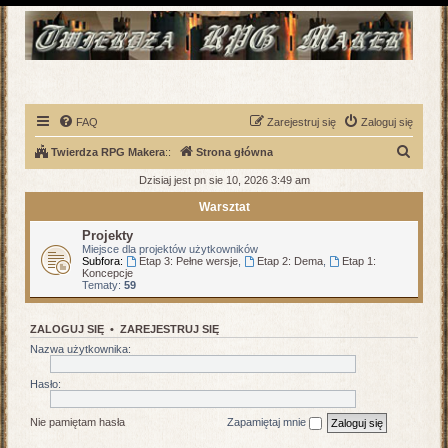
FAQ
Zarejestruj się
Zaloguj się
S
Twierdza RPG Makera
::
Strona główna
z
Dzisiaj jest pn sie 10, 2026 3:49 am
u
Warsztat
k
Projekty
a
Miejsce dla projektów użytkowników
Subfora:
Etap 3: Pełne wersje
,
Etap 2: Dema
,
Etap 1:
j
Koncepcje
Tematy:
59
ZALOGUJ SIĘ
•
ZAREJESTRUJ SIĘ
Nazwa użytkownika:
Hasło:
Nie pamiętam hasła
Zapamiętaj mnie