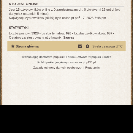
KTO JEST ONLINE
Jest
13
użytkowników online :: 0 zarejestrowanych, 0 ukrytych i 13 gości (wg
danych z ostatnich 5 minut)
Najwięcej użytkowników (
4160
) było online pt paź 17, 2025 7:48 pm
STATYSTYKI
Liczba postów:
3928
• Liczba tematów:
626
• Liczba użytkowników:
657
•
Ostatnio zarejestrowany użytkownik:
Saavas
Strona główna
Strefa czasowa
UTC
Technologię dostarcza
phpBB
® Forum Software © phpBB Limited
Polski pakiet językowy dostarcza
phpBB.pl
Zasady ochrony danych osobowych
|
Regulamin