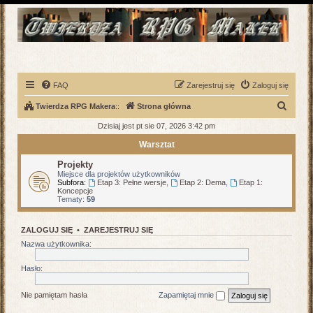
FAQ
Zarejestruj się
Zaloguj się
S
Twierdza RPG Makera
::
Strona główna
z
Dzisiaj jest pt sie 07, 2026 3:42 pm
u
Warsztat
k
Projekty
a
Miejsce dla projektów użytkowników
Subfora:
Etap 3: Pełne wersje
,
Etap 2: Dema
,
Etap 1:
j
Koncepcje
Tematy:
59
ZALOGUJ SIĘ
•
ZAREJESTRUJ SIĘ
Nazwa użytkownika:
Hasło:
Nie pamiętam hasła
Zapamiętaj mnie