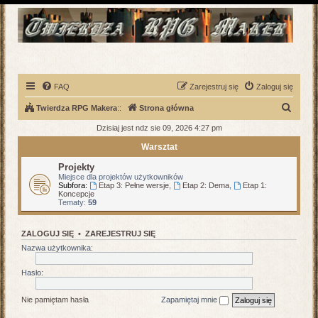
FAQ
Zarejestruj się
Zaloguj się
S
Twierdza RPG Makera
::
Strona główna
z
Dzisiaj jest ndz sie 09, 2026 4:27 pm
u
Warsztat
k
Projekty
a
Miejsce dla projektów użytkowników
Subfora:
Etap 3: Pełne wersje
,
Etap 2: Dema
,
Etap 1:
j
Koncepcje
Tematy:
59
ZALOGUJ SIĘ
•
ZAREJESTRUJ SIĘ
Nazwa użytkownika:
Hasło:
Nie pamiętam hasła
Zapamiętaj mnie