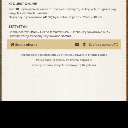
KTO JEST ONLINE
Jest
18
użytkowników online :: 0 zarejestrowanych, 0 ukrytych i 18 gości (wg
danych z ostatnich 5 minut)
Najwięcej użytkowników (
4160
) było online pt paź 17, 2025 7:48 pm
STATYSTYKI
Liczba postów:
3928
• Liczba tematów:
626
• Liczba użytkowników:
657
•
Ostatnio zarejestrowany użytkownik:
Saavas
Strona główna
Strefa czasowa
UTC
Technologię dostarcza
phpBB
® Forum Software © phpBB Limited
Polski pakiet językowy dostarcza
phpBB.pl
Zasady ochrony danych osobowych
|
Regulamin