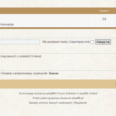
TEMATY
59
: Koncepcje
Nie pamiętam hasła
|
Zapamiętaj mnie
i (wg danych z ostatnich 5 minut)
• Ostatnio zarejestrowany użytkownik:
Saavas
Technologię dostarcza
phpBB
® Forum Software © phpBB Limited
Polski pakiet językowy dostarcza
phpBB.pl
Zasady ochrony danych osobowych
|
Regulamin