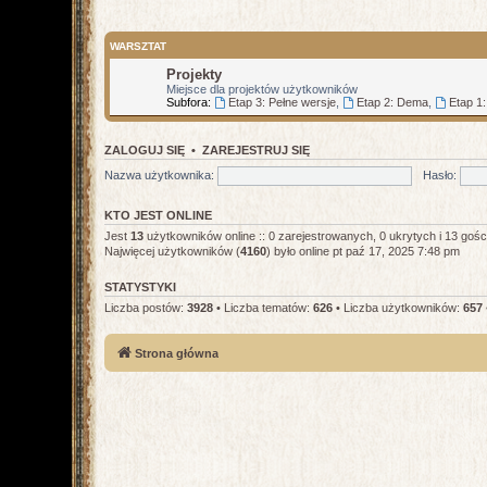
WARSZTAT
Projekty
Miejsce dla projektów użytkowników
Subfora:
Etap 3: Pełne wersje
,
Etap 2: Dema
,
Etap 1
ZALOGUJ SIĘ
•
ZAREJESTRUJ SIĘ
Nazwa użytkownika:
Hasło:
KTO JEST ONLINE
Jest
13
użytkowników online :: 0 zarejestrowanych, 0 ukrytych i 13 gośc
Najwięcej użytkowników (
4160
) było online pt paź 17, 2025 7:48 pm
STATYSTYKI
Liczba postów:
3928
• Liczba tematów:
626
• Liczba użytkowników:
657
Strona główna