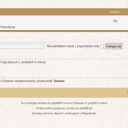
TEMATY
59
: Koncepcje
Nie pamiętam hasła
|
Zapamiętaj mnie
i (wg danych z ostatnich 5 minut)
• Ostatnio zarejestrowany użytkownik:
Saavas
Technologię dostarcza
phpBB
® Forum Software © phpBB Limited
Polski pakiet językowy dostarcza
phpBB.pl
Zasady ochrony danych osobowych
|
Regulamin