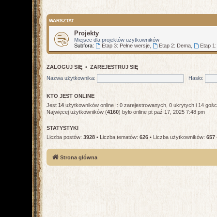
WARSZTAT
Projekty
Miejsce dla projektów użytkowników
Subfora:
Etap 3: Pełne wersje
,
Etap 2: Dema
,
Etap 1
ZALOGUJ SIĘ
•
ZAREJESTRUJ SIĘ
Nazwa użytkownika:
Hasło:
KTO JEST ONLINE
Jest
14
użytkowników online :: 0 zarejestrowanych, 0 ukrytych i 14 gośc
Najwięcej użytkowników (
4160
) było online pt paź 17, 2025 7:48 pm
STATYSTYKI
Liczba postów:
3928
• Liczba tematów:
626
• Liczba użytkowników:
657
Strona główna