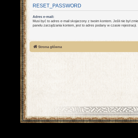
RESET_PASSWORD
Adres e-mail:
Musi być to adres e-mail skojarzony z twoim kontem. Jeśli nie był zm
panelu zarządzania kontem, jest to adres podany w czasie rejestracji.
Strona główna