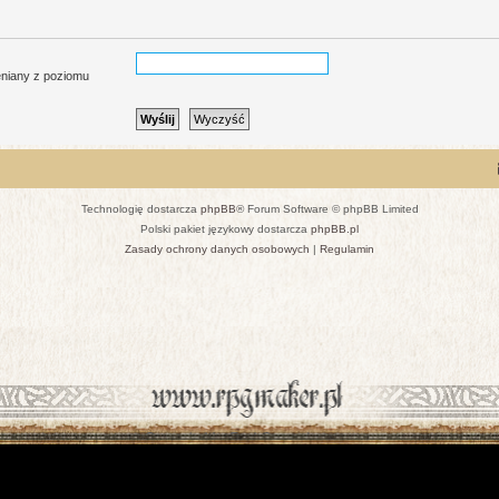
ieniany z poziomu
Technologię dostarcza
phpBB
® Forum Software © phpBB Limited
Polski pakiet językowy dostarcza
phpBB.pl
Zasady ochrony danych osobowych
|
Regulamin