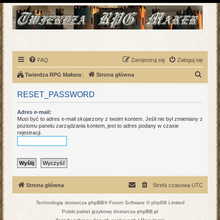
FAQ
Zarejestruj się
Zaloguj się
S
Twierdza RPG Makera
::
Strona główna
z
RESET_PASSWORD
u
k
Adres e-mail:
Musi być to adres e-mail skojarzony z twoim kontem. Jeśli nie był zmieniany z
a
poziomu panelu zarządzania kontem, jest to adres podany w czasie
rejestracji.
j
Strona główna
Strefa czasowa
UTC
Technologię dostarcza
phpBB
® Forum Software © phpBB Limited
Polski pakiet językowy dostarcza
phpBB.pl