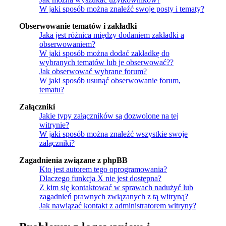
W jaki sposób można znaleźć swoje posty i tematy?
Obserwowanie tematów i zakładki
Jaka jest różnica między dodaniem zakładki a
obserwowaniem?
W jaki sposób można dodać zakładkę do
wybranych tematów lub je obserwować??
Jak obserwować wybrane forum?
W jaki sposób usunąć obserwowanie forum,
tematu?
Załączniki
Jakie typy załączników są dozwolone na tej
witrynie?
W jaki sposób można znaleźć wszystkie swoje
załączniki?
Zagadnienia związane z phpBB
Kto jest autorem tego oprogramowania?
Dlaczego funkcja X nie jest dostępna?
Z kim się kontaktować w sprawach nadużyć lub
zagadnień prawnych związanych z tą witryną?
Jak nawiązać kontakt z administratorem witryny?