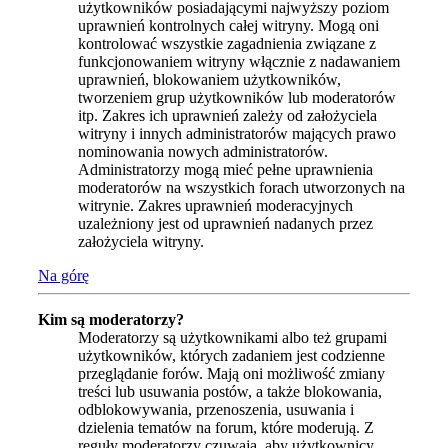
użytkowników posiadającymi najwyższy poziom
uprawnień kontrolnych całej witryny. Mogą oni
kontrolować wszystkie zagadnienia związane z
funkcjonowaniem witryny włącznie z nadawaniem
uprawnień, blokowaniem użytkowników,
tworzeniem grup użytkowników lub moderatorów
itp. Zakres ich uprawnień zależy od założyciela
witryny i innych administratorów mających prawo
nominowania nowych administratorów.
Administratorzy mogą mieć pełne uprawnienia
moderatorów na wszystkich forach utworzonych na
witrynie. Zakres uprawnień moderacyjnych
uzależniony jest od uprawnień nadanych przez
założyciela witryny.
Na górę
Kim są moderatorzy?
Moderatorzy są użytkownikami albo też grupami
użytkowników, których zadaniem jest codzienne
przeglądanie forów. Mają oni możliwość zmiany
treści lub usuwania postów, a także blokowania,
odblokowywania, przenoszenia, usuwania i
dzielenia tematów na forum, które moderują. Z
reguły moderatorzy czuwają, aby użytkownicy