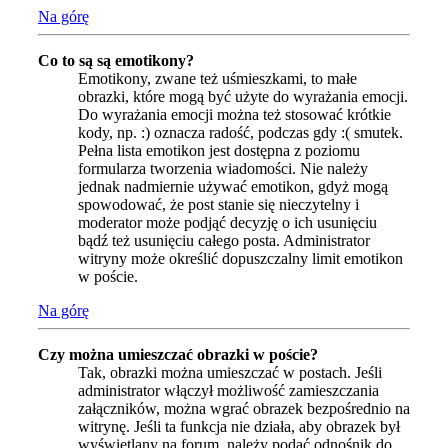
Na górę
Co to są są emotikony?
Emotikony, zwane też uśmieszkami, to małe
obrazki, które mogą być użyte do wyrażania emocji.
Do wyrażania emocji można też stosować krótkie
kody, np. :) oznacza radość, podczas gdy :( smutek.
Pełna lista emotikon jest dostępna z poziomu
formularza tworzenia wiadomości. Nie należy
jednak nadmiernie używać emotikon, gdyż mogą
spowodować, że post stanie się nieczytelny i
moderator może podjąć decyzję o ich usunięciu
bądź też usunięciu całego posta. Administrator
witryny może określić dopuszczalny limit emotikon
w poście.
Na górę
Czy można umieszczać obrazki w poście?
Tak, obrazki można umieszczać w postach. Jeśli
administrator włączył możliwość zamieszczania
załączników, można wgrać obrazek bezpośrednio na
witrynę. Jeśli ta funkcja nie działa, aby obrazek był
wyświetlany na forum, należy podać odnośnik do