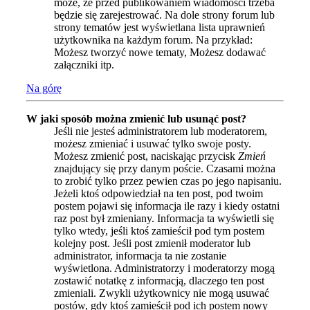
może, że przed publikowaniem wiadomości trzeba
będzie się zarejestrować. Na dole strony forum lub
strony tematów jest wyświetlana lista uprawnień
użytkownika na każdym forum. Na przykład:
Możesz tworzyć nowe tematy, Możesz dodawać
załączniki itp.
Na górę
W jaki sposób można zmienić lub usunąć post?
Jeśli nie jesteś administratorem lub moderatorem,
możesz zmieniać i usuwać tylko swoje posty.
Możesz zmienić post, naciskając przycisk
Zmień
znajdujący się przy danym poście. Czasami można
to zrobić tylko przez pewien czas po jego napisaniu.
Jeżeli ktoś odpowiedział na ten post, pod twoim
postem pojawi się informacja ile razy i kiedy ostatni
raz post był zmieniany. Informacja ta wyświetli się
tylko wtedy, jeśli ktoś zamieścił pod tym postem
kolejny post. Jeśli post zmienił moderator lub
administrator, informacja ta nie zostanie
wyświetlona. Administratorzy i moderatorzy mogą
zostawić notatkę z informacją, dlaczego ten post
zmieniali. Zwykli użytkownicy nie mogą usuwać
postów, gdy ktoś zamieścił pod ich postem nowy