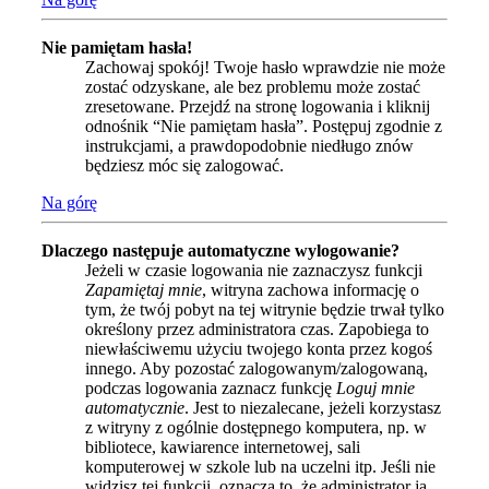
Nie pamiętam hasła!
Zachowaj spokój! Twoje hasło wprawdzie nie może
zostać odzyskane, ale bez problemu może zostać
zresetowane. Przejdź na stronę logowania i kliknij
odnośnik “Nie pamiętam hasła”. Postępuj zgodnie z
instrukcjami, a prawdopodobnie niedługo znów
będziesz móc się zalogować.
Na górę
Dlaczego następuje automatyczne wylogowanie?
Jeżeli w czasie logowania nie zaznaczysz funkcji
Zapamiętaj mnie
, witryna zachowa informację o
tym, że twój pobyt na tej witrynie będzie trwał tylko
określony przez administratora czas. Zapobiega to
niewłaściwemu użyciu twojego konta przez kogoś
innego. Aby pozostać zalogowanym/zalogowaną,
podczas logowania zaznacz funkcję
Loguj mnie
automatycznie
. Jest to niezalecane, jeżeli korzystasz
z witryny z ogólnie dostępnego komputera, np. w
bibliotece, kawiarence internetowej, sali
komputerowej w szkole lub na uczelni itp. Jeśli nie
widzisz tej funkcji, oznacza to, że administrator ją