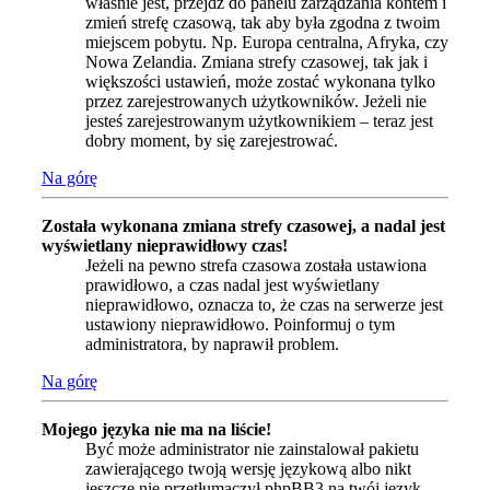
właśnie jest, przejdź do panelu zarządzania kontem i
zmień strefę czasową, tak aby była zgodna z twoim
miejscem pobytu. Np. Europa centralna, Afryka, czy
Nowa Zelandia. Zmiana strefy czasowej, tak jak i
większości ustawień, może zostać wykonana tylko
przez zarejestrowanych użytkowników. Jeżeli nie
jesteś zarejestrowanym użytkownikiem – teraz jest
dobry moment, by się zarejestrować.
Na górę
Została wykonana zmiana strefy czasowej, a nadal jest
wyświetlany nieprawidłowy czas!
Jeżeli na pewno strefa czasowa została ustawiona
prawidłowo, a czas nadal jest wyświetlany
nieprawidłowo, oznacza to, że czas na serwerze jest
ustawiony nieprawidłowo. Poinformuj o tym
administratora, by naprawił problem.
Na górę
Mojego języka nie ma na liście!
Być może administrator nie zainstalował pakietu
zawierającego twoją wersję językową albo nikt
jeszcze nie przetłumaczył phpBB3 na twój język.