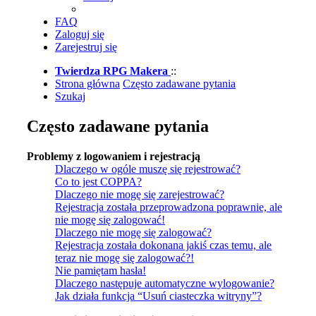
FAQ
Zaloguj się
Zarejestruj się
Twierdza RPG Makera
::
Strona główna
Często zadawane pytania
Szukaj
Często zadawane pytania
Problemy z logowaniem i rejestracją
Dlaczego w ogóle muszę się rejestrować?
Co to jest COPPA?
Dlaczego nie mogę się zarejestrować?
Rejestracja została przeprowadzona poprawnie, ale
nie mogę się zalogować!
Dlaczego nie mogę się zalogować?
Rejestracja została dokonana jakiś czas temu, ale
teraz nie mogę się zalogować?!
Nie pamiętam hasła!
Dlaczego następuje automatyczne wylogowanie?
Jak działa funkcja “Usuń ciasteczka witryny”?