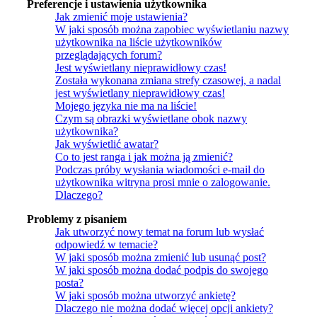
Preferencje i ustawienia użytkownika
Jak zmienić moje ustawienia?
W jaki sposób można zapobiec wyświetlaniu nazwy
użytkownika na liście użytkowników
przeglądających forum?
Jest wyświetlany nieprawidłowy czas!
Została wykonana zmiana strefy czasowej, a nadal
jest wyświetlany nieprawidłowy czas!
Mojego języka nie ma na liście!
Czym są obrazki wyświetlane obok nazwy
użytkownika?
Jak wyświetlić awatar?
Co to jest ranga i jak można ją zmienić?
Podczas próby wysłania wiadomości e-mail do
użytkownika witryna prosi mnie o zalogowanie.
Dlaczego?
Problemy z pisaniem
Jak utworzyć nowy temat na forum lub wysłać
odpowiedź w temacie?
W jaki sposób można zmienić lub usunąć post?
W jaki sposób można dodać podpis do swojego
posta?
W jaki sposób można utworzyć ankietę?
Dlaczego nie można dodać więcej opcji ankiety?