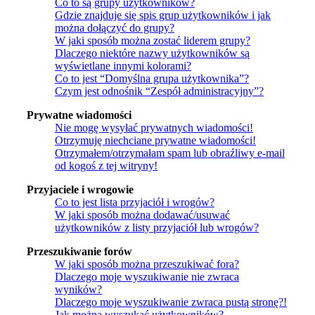
Co to są grupy użytkowników?
Gdzie znajduje się spis grup użytkowników i jak
można dołączyć do grupy?
W jaki sposób można zostać liderem grupy?
Dlaczego niektóre nazwy użytkowników są
wyświetlane innymi kolorami?
Co to jest “Domyślna grupa użytkownika”?
Czym jest odnośnik “Zespół administracyjny”?
Prywatne wiadomości
Nie mogę wysyłać prywatnych wiadomości!
Otrzymuję niechciane prywatne wiadomości!
Otrzymałem/otrzymałam spam lub obraźliwy e-mail
od kogoś z tej witryny!
Przyjaciele i wrogowie
Co to jest lista przyjaciół i wrogów?
W jaki sposób można dodawać/usuwać
użytkowników z listy przyjaciół lub wrogów?
Przeszukiwanie forów
W jaki sposób można przeszukiwać fora?
Dlaczego moje wyszukiwanie nie zwraca
wyników?
Dlaczego moje wyszukiwanie zwraca pustą stronę?!
Jak można wyszukać użytkowników?