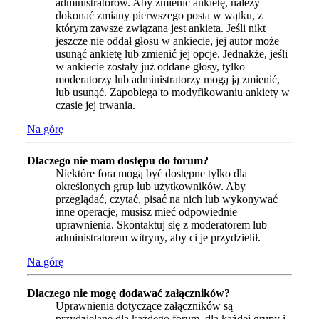
administratorów. Aby zmienić ankietę, należy
dokonać zmiany pierwszego posta w wątku, z
którym zawsze związana jest ankieta. Jeśli nikt
jeszcze nie oddał głosu w ankiecie, jej autor może
usunąć ankietę lub zmienić jej opcje. Jednakże, jeśli
w ankiecie zostały już oddane głosy, tylko
moderatorzy lub administratorzy mogą ją zmienić,
lub usunąć. Zapobiega to modyfikowaniu ankiety w
czasie jej trwania.
Na górę
Dlaczego nie mam dostępu do forum?
Niektóre fora mogą być dostępne tylko dla
określonych grup lub użytkowników. Aby
przeglądać, czytać, pisać na nich lub wykonywać
inne operacje, musisz mieć odpowiednie
uprawnienia. Skontaktuj się z moderatorem lub
administratorem witryny, aby ci je przydzielił.
Na górę
Dlaczego nie mogę dodawać załączników?
Uprawnienia dotyczące załączników są
przydzielane dla każdego forum, dla każdej grupy i