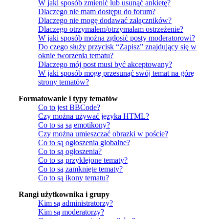
W jaki sposób zmienić lub usunąć ankietę?
Dlaczego nie mam dostępu do forum?
Dlaczego nie mogę dodawać załączników?
Dlaczego otrzymałem/otrzymałam ostrzeżenie?
W jaki sposób można zgłosić posty moderatorowi?
Do czego służy przycisk “Zapisz” znajdujący się w
oknie tworzenia tematu?
Dlaczego mój post musi być akceptowany?
W jaki sposób mogę przesunąć swój temat na górę
strony tematów?
Formatowanie i typy tematów
Co to jest BBCode?
Czy można używać języka HTML?
Co to są są emotikony?
Czy można umieszczać obrazki w poście?
Co to są ogłoszenia globalne?
Co to są ogłoszenia?
Co to są przyklejone tematy?
Co to są zamknięte tematy?
Co to są ikony tematu?
Rangi użytkownika i grupy
Kim są administratorzy?
Kim są moderatorzy?