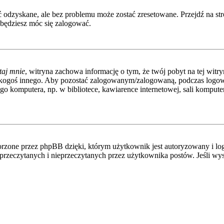
odzyskane, ale bez problemu może zostać zresetowane. Przejdź na stro
 będziesz móc się zalogować.
taj mnie
, witryna zachowa informację o tym, że twój pobyt na tej witryn
 kogoś innego. Aby pozostać zalogowanym/zalogowaną, podczas logo
go komputera, np. w bibliotece, kawiarence internetowej, sali komputerow
rzone przez phpBB dzięki, którym użytkownik jest autoryzowany i log
ia przeczytanych i nieprzeczytanych przez użytkownika postów. Jeśli