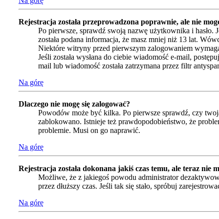
Na górę
Rejestracja została przeprowadzona poprawnie, ale nie mogę
Po pierwsze, sprawdź swoją nazwę użytkownika i hasło. J
została podana informacja, że masz mniej niż 13 lat. Wówc
Niektóre witryny przed pierwszym zalogowaniem wymagają a
Jeśli została wysłana do ciebie wiadomość e-mail, postępu
mail lub wiadomość została zatrzymana przez filtr antyspa
Na górę
Dlaczego nie mogę się zalogować?
Powodów może być kilka. Po pierwsze sprawdź, czy twoja n
zablokowano. Istnieje też prawdopodobieństwo, że problem
problemie. Musi on go naprawić.
Na górę
Rejestracja została dokonana jakiś czas temu, ale teraz nie 
Możliwe, że z jakiegoś powodu administrator dezaktywował
przez dłuższy czas. Jeśli tak się stało, spróbuj zarejes
Na górę