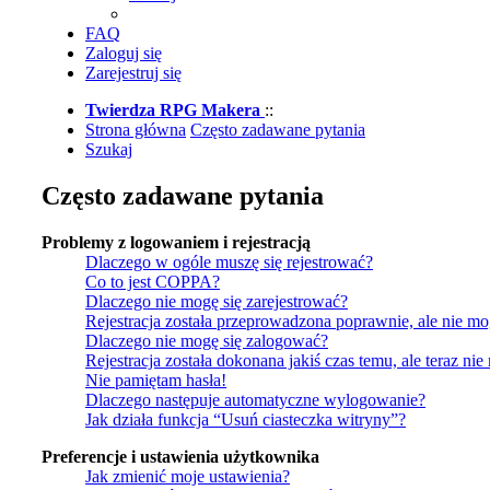
FAQ
Zaloguj się
Zarejestruj się
Twierdza RPG Makera
::
Strona główna
Często zadawane pytania
Szukaj
Często zadawane pytania
Problemy z logowaniem i rejestracją
Dlaczego w ogóle muszę się rejestrować?
Co to jest COPPA?
Dlaczego nie mogę się zarejestrować?
Rejestracja została przeprowadzona poprawnie, ale nie mo
Dlaczego nie mogę się zalogować?
Rejestracja została dokonana jakiś czas temu, ale teraz ni
Nie pamiętam hasła!
Dlaczego następuje automatyczne wylogowanie?
Jak działa funkcja “Usuń ciasteczka witryny”?
Preferencje i ustawienia użytkownika
Jak zmienić moje ustawienia?