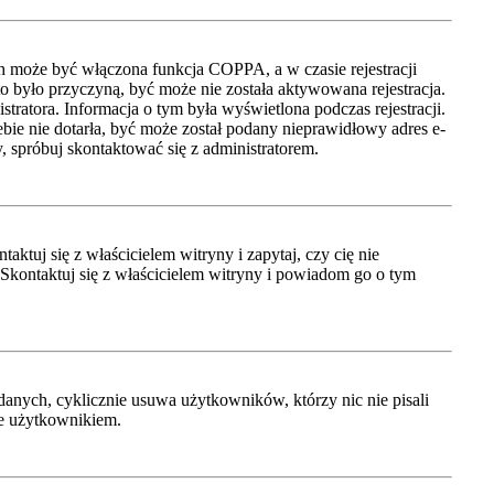
ch może być włączona funkcja COPPA, a w czasie rejestracji
to było przyczyną, być może nie została aktywowana rejestracja.
tratora. Informacja o tym była wyświetlona podczas rejestracji.
ebie nie dotarła, być może został podany nieprawidłowy adres e-
, spróbuj skontaktować się z administratorem.
tuj się z właścicielem witryny i zapytaj, czy cię nie
 Skontaktuj się z właścicielem witryny i powiadom go o tym
anych, cyklicznie usuwa użytkowników, którzy nic nie pisali
je użytkownikiem.