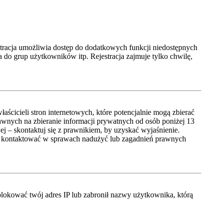
jestracja umożliwia dostęp do dodatkowych funkcji niedostępnych
 do grup użytkowników itp. Rejestracja zajmuje tylko chwilę,
cicieli stron internetowych, które potencjalnie mogą zbierać
awnych na zbieranie informacji prywatnych od osób poniżej 13
wej – skontaktuj się z prawnikiem, by uzyskać wyjaśnienie.
się kontaktować w sprawach nadużyć lub zagadnień prawnych
ablokować twój adres IP lub zabronił nazwy użytkownika, którą