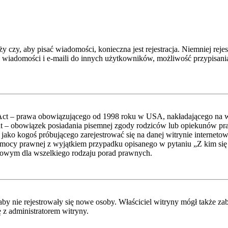
ży czy, aby pisać wiadomości, konieczna jest rejestracja. Niemniej re
h wiadomości i e-maili do innych użytkowników, możliwość przypisania
Act – prawa obowiązującego od 1998 roku w USA, nakładającego na właś
lat – obowiązek posiadania pisemnej zgody rodziców lub opiekunów pr
e jako kogoś próbującego zarejestrować się na danej witrynie interneto
ą pomocy prawnej z wyjątkiem przypadku opisanego w pytaniu „Z kim 
ktowym dla wszelkiego rodzaju porad prawnych.
 aby nie rejestrowały się nowe osoby. Właściciel witryny mógł także z
 z administratorem witryny.