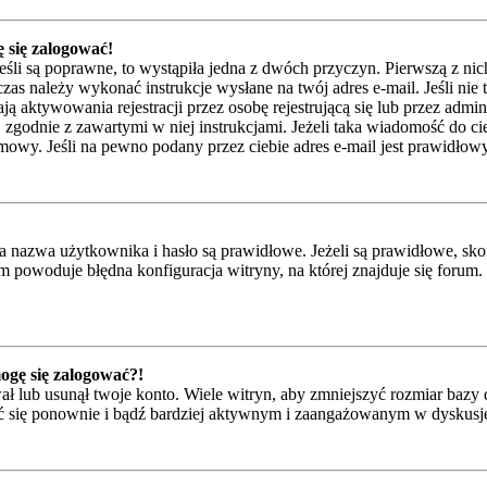
 się zalogować!
eśli są poprawne, to wystąpiła jedna z dwóch przyczyn. Pierwszą z ni
zas należy wykonać instrukcje wysłane na twój adres e-mail. Jeśli nie 
ktywowania rejestracji przez osobę rejestrującą się lub przez adminis
j zgodnie z zawartymi w niej instrukcjami. Jeżeli taka wiadomość do ci
mowy. Jeśli na pewno podany przez ciebie adres e-mail jest prawidłowy
azwa użytkownika i hasło są prawidłowe. Jeżeli są prawidłowe, skontak
 powoduje błędna konfiguracja witryny, na której znajduje się forum.
mogę się zalogować?!
 lub usunął twoje konto. Wiele witryn, aby zmniejszyć rozmiar bazy d
trować się ponownie i bądź bardziej aktywnym i zaangażowanym w dyskus