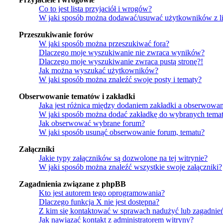
Co to jest lista przyjaciół i wrogów?
W jaki sposób można dodawać/usuwać użytkowników z lis
Przeszukiwanie forów
W jaki sposób można przeszukiwać fora?
Dlaczego moje wyszukiwanie nie zwraca wyników?
Dlaczego moje wyszukiwanie zwraca pustą stronę?!
Jak można wyszukać użytkowników?
W jaki sposób można znaleźć swoje posty i tematy?
Obserwowanie tematów i zakładki
Jaka jest różnica między dodaniem zakładki a obserwowa
W jaki sposób można dodać zakładkę do wybranych tema
Jak obserwować wybrane forum?
W jaki sposób usunąć obserwowanie forum, tematu?
Załączniki
Jakie typy załączników są dozwolone na tej witrynie?
W jaki sposób można znaleźć wszystkie swoje załączniki?
Zagadnienia związane z phpBB
Kto jest autorem tego oprogramowania?
Dlaczego funkcja X nie jest dostępna?
Z kim się kontaktować w sprawach nadużyć lub zagadnie
Jak nawiązać kontakt z administratorem witryny?