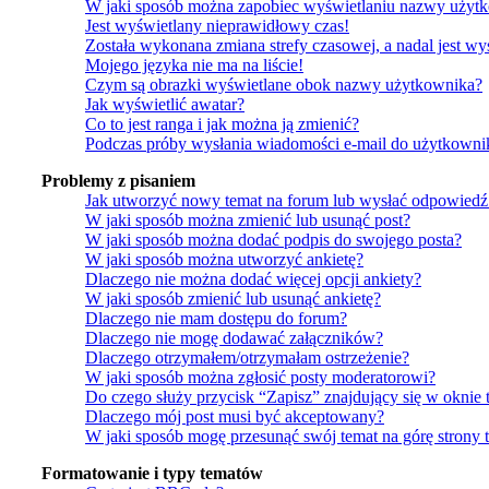
W jaki sposób można zapobiec wyświetlaniu nazwy użytk
Jest wyświetlany nieprawidłowy czas!
Została wykonana zmiana strefy czasowej, a nadal jest w
Mojego języka nie ma na liście!
Czym są obrazki wyświetlane obok nazwy użytkownika?
Jak wyświetlić awatar?
Co to jest ranga i jak można ją zmienić?
Podczas próby wysłania wiadomości e-mail do użytkownik
Problemy z pisaniem
Jak utworzyć nowy temat na forum lub wysłać odpowiedź
W jaki sposób można zmienić lub usunąć post?
W jaki sposób można dodać podpis do swojego posta?
W jaki sposób można utworzyć ankietę?
Dlaczego nie można dodać więcej opcji ankiety?
W jaki sposób zmienić lub usunąć ankietę?
Dlaczego nie mam dostępu do forum?
Dlaczego nie mogę dodawać załączników?
Dlaczego otrzymałem/otrzymałam ostrzeżenie?
W jaki sposób można zgłosić posty moderatorowi?
Do czego służy przycisk “Zapisz” znajdujący się w oknie 
Dlaczego mój post musi być akceptowany?
W jaki sposób mogę przesunąć swój temat na górę strony
Formatowanie i typy tematów