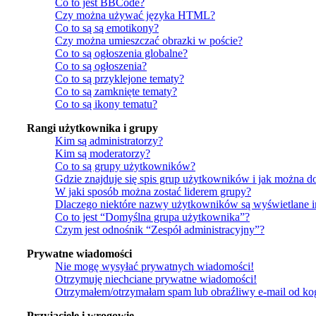
Co to jest BBCode?
Czy można używać języka HTML?
Co to są są emotikony?
Czy można umieszczać obrazki w poście?
Co to są ogłoszenia globalne?
Co to są ogłoszenia?
Co to są przyklejone tematy?
Co to są zamknięte tematy?
Co to są ikony tematu?
Rangi użytkownika i grupy
Kim są administratorzy?
Kim są moderatorzy?
Co to są grupy użytkowników?
Gdzie znajduje się spis grup użytkowników i jak można d
W jaki sposób można zostać liderem grupy?
Dlaczego niektóre nazwy użytkowników są wyświetlane 
Co to jest “Domyślna grupa użytkownika”?
Czym jest odnośnik “Zespół administracyjny”?
Prywatne wiadomości
Nie mogę wysyłać prywatnych wiadomości!
Otrzymuję niechciane prywatne wiadomości!
Otrzymałem/otrzymałam spam lub obraźliwy e-mail od kogo
Przyjaciele i wrogowie