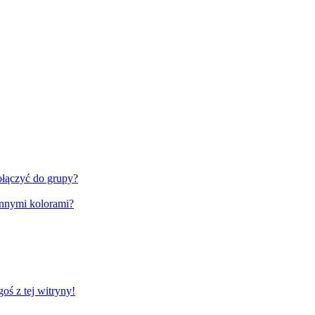
ołączyć do grupy?
innymi kolorami?
ś z tej witryny!