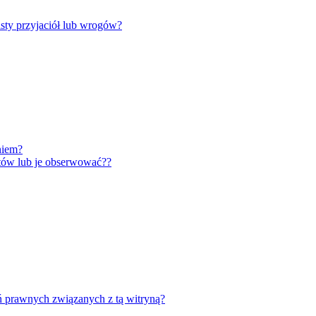
ty przyjaciół lub wrogów?
niem?
tów lub je obserwować??
ń prawnych związanych z tą witryną?