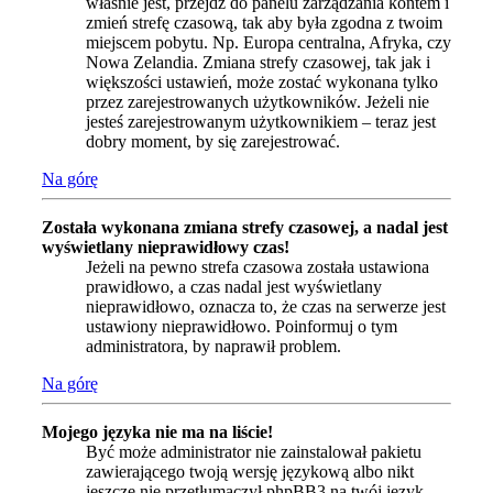
właśnie jest, przejdź do panelu zarządzania kontem i
zmień strefę czasową, tak aby była zgodna z twoim
miejscem pobytu. Np. Europa centralna, Afryka, czy
Nowa Zelandia. Zmiana strefy czasowej, tak jak i
większości ustawień, może zostać wykonana tylko
przez zarejestrowanych użytkowników. Jeżeli nie
jesteś zarejestrowanym użytkownikiem – teraz jest
dobry moment, by się zarejestrować.
Na górę
Została wykonana zmiana strefy czasowej, a nadal jest
wyświetlany nieprawidłowy czas!
Jeżeli na pewno strefa czasowa została ustawiona
prawidłowo, a czas nadal jest wyświetlany
nieprawidłowo, oznacza to, że czas na serwerze jest
ustawiony nieprawidłowo. Poinformuj o tym
administratora, by naprawił problem.
Na górę
Mojego języka nie ma na liście!
Być może administrator nie zainstalował pakietu
zawierającego twoją wersję językową albo nikt
jeszcze nie przetłumaczył phpBB3 na twój język.