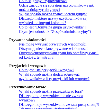
Co to są grupy użytkowników?
Gdzie znajduje się spis grup użytkowników i jak
można dołączyć do grupy?
W jaki sposób można zostać liderem grupy?
Dlaczego niektóre nazwy użytkowników są
wyświetlane innymi kolorami?
Co to jest “Domyślna grupa użytkownika”?
Czym jest odnośnik “Zespół administracyjny”?
Prywatne wiadomości
Nie mogę wysyłać prywatnych wiadomości!
Otrzymuję niechciane prywatne wiadomości!
Otrzymałem/otrzymałam spam lub obraźliwy e-mail
od kogoś z tej witryny!
Przyjaciele i wrogowie
Co to jest lista przyjaciół i wrogów?
W jaki sposób można dodawać/usuwać
użytkowników z listy przyjaciół lub wrogów?
Przeszukiwanie forów
W jaki sposób można przeszukiwać fora?
Dlaczego moje wyszukiwanie nie zwraca
wyników?
Dlaczego moje wyszukiwanie zwraca pustą stronę?!
Jak można wyszukać użytkowników?