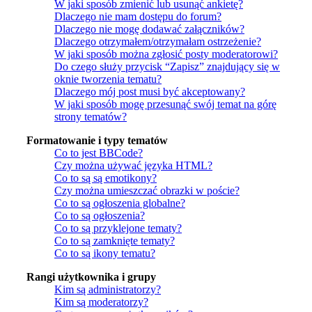
W jaki sposób zmienić lub usunąć ankietę?
Dlaczego nie mam dostępu do forum?
Dlaczego nie mogę dodawać załączników?
Dlaczego otrzymałem/otrzymałam ostrzeżenie?
W jaki sposób można zgłosić posty moderatorowi?
Do czego służy przycisk “Zapisz” znajdujący się w
oknie tworzenia tematu?
Dlaczego mój post musi być akceptowany?
W jaki sposób mogę przesunąć swój temat na górę
strony tematów?
Formatowanie i typy tematów
Co to jest BBCode?
Czy można używać języka HTML?
Co to są są emotikony?
Czy można umieszczać obrazki w poście?
Co to są ogłoszenia globalne?
Co to są ogłoszenia?
Co to są przyklejone tematy?
Co to są zamknięte tematy?
Co to są ikony tematu?
Rangi użytkownika i grupy
Kim są administratorzy?
Kim są moderatorzy?