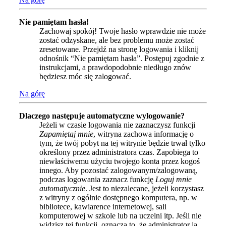
Nie pamiętam hasła!
Zachowaj spokój! Twoje hasło wprawdzie nie może
zostać odzyskane, ale bez problemu może zostać
zresetowane. Przejdź na stronę logowania i kliknij
odnośnik “Nie pamiętam hasła”. Postępuj zgodnie z
instrukcjami, a prawdopodobnie niedługo znów
będziesz móc się zalogować.
Na górę
Dlaczego następuje automatyczne wylogowanie?
Jeżeli w czasie logowania nie zaznaczysz funkcji
Zapamiętaj mnie
, witryna zachowa informację o
tym, że twój pobyt na tej witrynie będzie trwał tylko
określony przez administratora czas. Zapobiega to
niewłaściwemu użyciu twojego konta przez kogoś
innego. Aby pozostać zalogowanym/zalogowaną,
podczas logowania zaznacz funkcję
Loguj mnie
automatycznie
. Jest to niezalecane, jeżeli korzystasz
z witryny z ogólnie dostępnego komputera, np. w
bibliotece, kawiarence internetowej, sali
komputerowej w szkole lub na uczelni itp. Jeśli nie
widzisz tej funkcji, oznacza to, że administrator ją