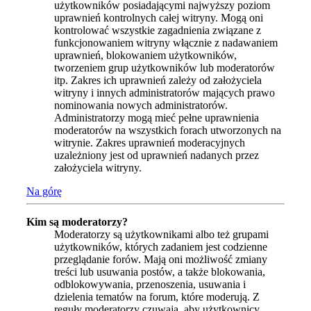
użytkowników posiadającymi najwyższy poziom
uprawnień kontrolnych całej witryny. Mogą oni
kontrolować wszystkie zagadnienia związane z
funkcjonowaniem witryny włącznie z nadawaniem
uprawnień, blokowaniem użytkowników,
tworzeniem grup użytkowników lub moderatorów
itp. Zakres ich uprawnień zależy od założyciela
witryny i innych administratorów mających prawo
nominowania nowych administratorów.
Administratorzy mogą mieć pełne uprawnienia
moderatorów na wszystkich forach utworzonych na
witrynie. Zakres uprawnień moderacyjnych
uzależniony jest od uprawnień nadanych przez
założyciela witryny.
Na górę
Kim są moderatorzy?
Moderatorzy są użytkownikami albo też grupami
użytkowników, których zadaniem jest codzienne
przeglądanie forów. Mają oni możliwość zmiany
treści lub usuwania postów, a także blokowania,
odblokowywania, przenoszenia, usuwania i
dzielenia tematów na forum, które moderują. Z
reguły moderatorzy czuwają, aby użytkownicy