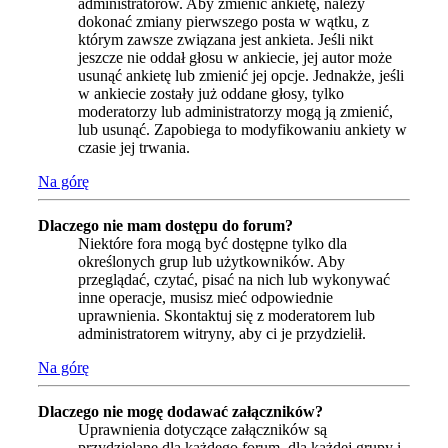
administratorów. Aby zmienić ankietę, należy
dokonać zmiany pierwszego posta w wątku, z
którym zawsze związana jest ankieta. Jeśli nikt
jeszcze nie oddał głosu w ankiecie, jej autor może
usunąć ankietę lub zmienić jej opcje. Jednakże, jeśli
w ankiecie zostały już oddane głosy, tylko
moderatorzy lub administratorzy mogą ją zmienić,
lub usunąć. Zapobiega to modyfikowaniu ankiety w
czasie jej trwania.
Na górę
Dlaczego nie mam dostępu do forum?
Niektóre fora mogą być dostępne tylko dla
określonych grup lub użytkowników. Aby
przeglądać, czytać, pisać na nich lub wykonywać
inne operacje, musisz mieć odpowiednie
uprawnienia. Skontaktuj się z moderatorem lub
administratorem witryny, aby ci je przydzielił.
Na górę
Dlaczego nie mogę dodawać załączników?
Uprawnienia dotyczące załączników są
przydzielane dla każdego forum, dla każdej grupy i