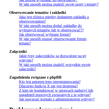
W jaki sposób można znaleźć swoje posty i tematy?
Obserwowanie tematów i zakładki
Jaka jest różnica między dodaniem zakładki a
obserwowaniem?
W jaki sposób można dodać zakładkę do
wybranych tematów lub je obserwować??
Jak obserwować wybrane forum?
W jaki sposób usunąć obserwowanie forum,
tematu?
Załączniki
Jakie typy załączników są dozwolone na tej
witrynie?
W jaki sposób można znaleźć wszystkie swoje
załączniki?
Zagadnienia związane z phpBB
Kto jest autorem tego oprogramowania?
Dlaczego funkcja X nie jest dostępna?
Z kim się kontaktować w sprawach nadużyć lub
zagadnień prawnych związanych z tą witryną?
Jak nawiązać kontakt z administratorem witryny?