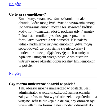
Na górę
Co to są są emotikony?
Emotikony, zwane też uśmieszkami, to małe
obrazki, które mogą być użyte do wyrażania emocji.
Do wyrażania emocji można też stosować krótkie
kody, np. :) oznacza radość, podczas gdy :( smutek.
Pełna lista emotikon jest dostępna z poziomu
formularza tworzenia wiadomości. Nie należy
jednak nadmiernie używać emotikon, gdyż mogą
spowodować, że post stanie się nieczytelny i
moderator może podjąć decyzję o ich usunięciu
bądź też usunięciu całego posta. Administrator
witryny może określić dopuszczalny limit emotikon
w poście.
Na górę
Czy można umieszczać obrazki w poście?
Tak, obrazki można umieszczać w postach. Jeśli
administrator włączył możliwość zamieszczania
załączników, można wgrać obrazek bezpośrednio na
witrynę. Jeśli ta funkcja nie działa, aby obrazek był
wyświetlany na forum, należy podać odnośnik do