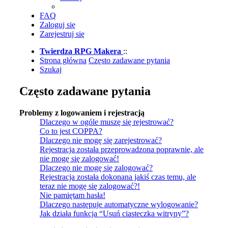
FAQ
Zaloguj się
Zarejestruj się
Twierdza RPG Makera
::
Strona główna
Często zadawane pytania
Szukaj
Często zadawane pytania
Problemy z logowaniem i rejestracją
Dlaczego w ogóle muszę się rejestrować?
Co to jest COPPA?
Dlaczego nie mogę się zarejestrować?
Rejestracja została przeprowadzona poprawnie, ale
nie mogę się zalogować!
Dlaczego nie mogę się zalogować?
Rejestracja została dokonana jakiś czas temu, ale
teraz nie mogę się zalogować?!
Nie pamiętam hasła!
Dlaczego następuje automatyczne wylogowanie?
Jak działa funkcja “Usuń ciasteczka witryny”?