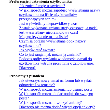
Preferencje i ustawienia użytkownika
Jak zmienić moje ustawienia?
W jaki sposób można zapobiec wyświetlaniu nazwy
użytkownika na liście użytkowników
przeglądających forum?
Jest wyświetlany nieprawidłowy czas!
Została wykonana zmiana strefy czasowej, a nadal
jest wyświetlany nieprawidłowy czas!
Mojego języka nie ma na liście!
Czym są obrazki wyświetlane obok nazwy
użytkownika?
Jak wyświetlić awatar?
Co to jest ranga i jak można ją zmienić?
Podczas próby wysłania wiadomości e-mail do
użytkownika witryna prosi mnie o zalogowanie.
Dlaczego?
Problemy z pisaniem
Jak utworzyć nowy temat na forum lub wysłać
odpowiedź w temacie?
W jaki sposób można zmienić lub usunąć post?
W jaki sposób można dodać podpis do swojego
posta?
W jaki sposób można utworzyć ankietę?
Dlaczego nie można dodać więcej opcji ankiety?