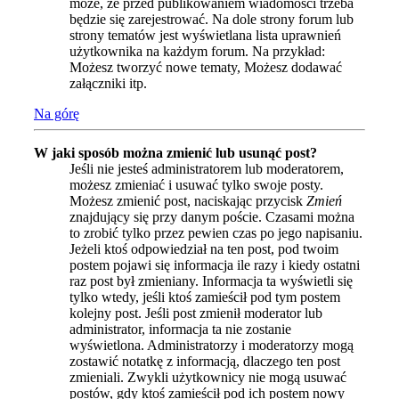
może, że przed publikowaniem wiadomości trzeba
będzie się zarejestrować. Na dole strony forum lub
strony tematów jest wyświetlana lista uprawnień
użytkownika na każdym forum. Na przykład:
Możesz tworzyć nowe tematy, Możesz dodawać
załączniki itp.
Na górę
W jaki sposób można zmienić lub usunąć post?
Jeśli nie jesteś administratorem lub moderatorem,
możesz zmieniać i usuwać tylko swoje posty.
Możesz zmienić post, naciskając przycisk
Zmień
znajdujący się przy danym poście. Czasami można
to zrobić tylko przez pewien czas po jego napisaniu.
Jeżeli ktoś odpowiedział na ten post, pod twoim
postem pojawi się informacja ile razy i kiedy ostatni
raz post był zmieniany. Informacja ta wyświetli się
tylko wtedy, jeśli ktoś zamieścił pod tym postem
kolejny post. Jeśli post zmienił moderator lub
administrator, informacja ta nie zostanie
wyświetlona. Administratorzy i moderatorzy mogą
zostawić notatkę z informacją, dlaczego ten post
zmieniali. Zwykli użytkownicy nie mogą usuwać
postów, gdy ktoś zamieścił pod ich postem nowy