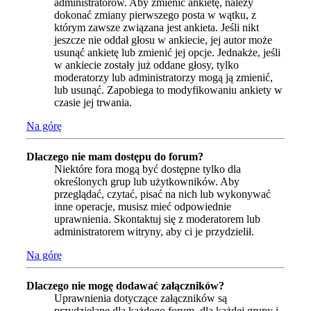
administratorów. Aby zmienić ankietę, należy
dokonać zmiany pierwszego posta w wątku, z
którym zawsze związana jest ankieta. Jeśli nikt
jeszcze nie oddał głosu w ankiecie, jej autor może
usunąć ankietę lub zmienić jej opcje. Jednakże, jeśli
w ankiecie zostały już oddane głosy, tylko
moderatorzy lub administratorzy mogą ją zmienić,
lub usunąć. Zapobiega to modyfikowaniu ankiety w
czasie jej trwania.
Na górę
Dlaczego nie mam dostępu do forum?
Niektóre fora mogą być dostępne tylko dla
określonych grup lub użytkowników. Aby
przeglądać, czytać, pisać na nich lub wykonywać
inne operacje, musisz mieć odpowiednie
uprawnienia. Skontaktuj się z moderatorem lub
administratorem witryny, aby ci je przydzielił.
Na górę
Dlaczego nie mogę dodawać załączników?
Uprawnienia dotyczące załączników są
przydzielane dla każdego forum, dla każdej grupy i