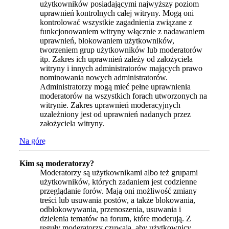
użytkowników posiadającymi najwyższy poziom
uprawnień kontrolnych całej witryny. Mogą oni
kontrolować wszystkie zagadnienia związane z
funkcjonowaniem witryny włącznie z nadawaniem
uprawnień, blokowaniem użytkowników,
tworzeniem grup użytkowników lub moderatorów
itp. Zakres ich uprawnień zależy od założyciela
witryny i innych administratorów mających prawo
nominowania nowych administratorów.
Administratorzy mogą mieć pełne uprawnienia
moderatorów na wszystkich forach utworzonych na
witrynie. Zakres uprawnień moderacyjnych
uzależniony jest od uprawnień nadanych przez
założyciela witryny.
Na górę
Kim są moderatorzy?
Moderatorzy są użytkownikami albo też grupami
użytkowników, których zadaniem jest codzienne
przeglądanie forów. Mają oni możliwość zmiany
treści lub usuwania postów, a także blokowania,
odblokowywania, przenoszenia, usuwania i
dzielenia tematów na forum, które moderują. Z
reguły moderatorzy czuwają, aby użytkownicy