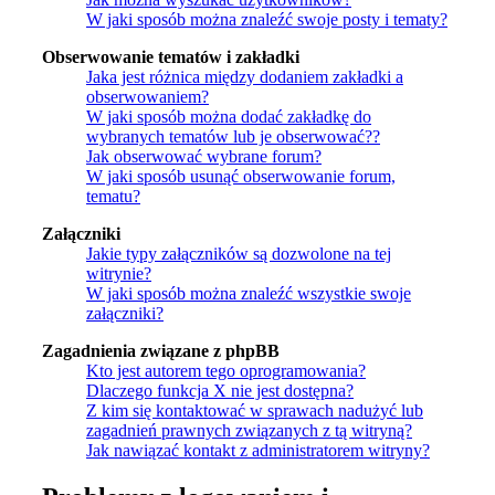
W jaki sposób można znaleźć swoje posty i tematy?
Obserwowanie tematów i zakładki
Jaka jest różnica między dodaniem zakładki a
obserwowaniem?
W jaki sposób można dodać zakładkę do
wybranych tematów lub je obserwować??
Jak obserwować wybrane forum?
W jaki sposób usunąć obserwowanie forum,
tematu?
Załączniki
Jakie typy załączników są dozwolone na tej
witrynie?
W jaki sposób można znaleźć wszystkie swoje
załączniki?
Zagadnienia związane z phpBB
Kto jest autorem tego oprogramowania?
Dlaczego funkcja X nie jest dostępna?
Z kim się kontaktować w sprawach nadużyć lub
zagadnień prawnych związanych z tą witryną?
Jak nawiązać kontakt z administratorem witryny?