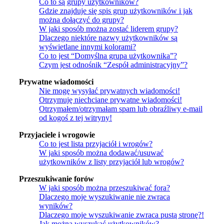
Co to są grupy użytkowników?
Gdzie znajduje się spis grup użytkowników i jak
można dołączyć do grupy?
W jaki sposób można zostać liderem grupy?
Dlaczego niektóre nazwy użytkowników są
wyświetlane innymi kolorami?
Co to jest “Domyślna grupa użytkownika”?
Czym jest odnośnik “Zespół administracyjny”?
Prywatne wiadomości
Nie mogę wysyłać prywatnych wiadomości!
Otrzymuję niechciane prywatne wiadomości!
Otrzymałem/otrzymałam spam lub obraźliwy e-mail
od kogoś z tej witryny!
Przyjaciele i wrogowie
Co to jest lista przyjaciół i wrogów?
W jaki sposób można dodawać/usuwać
użytkowników z listy przyjaciół lub wrogów?
Przeszukiwanie forów
W jaki sposób można przeszukiwać fora?
Dlaczego moje wyszukiwanie nie zwraca
wyników?
Dlaczego moje wyszukiwanie zwraca pustą stronę?!
Jak można wyszukać użytkowników?