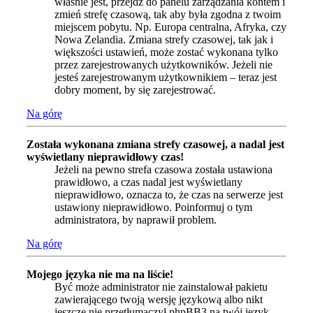
właśnie jest, przejdź do panelu zarządzania kontem i
zmień strefę czasową, tak aby była zgodna z twoim
miejscem pobytu. Np. Europa centralna, Afryka, czy
Nowa Zelandia. Zmiana strefy czasowej, tak jak i
większości ustawień, może zostać wykonana tylko
przez zarejestrowanych użytkowników. Jeżeli nie
jesteś zarejestrowanym użytkownikiem – teraz jest
dobry moment, by się zarejestrować.
Na górę
Została wykonana zmiana strefy czasowej, a nadal jest
wyświetlany nieprawidłowy czas!
Jeżeli na pewno strefa czasowa została ustawiona
prawidłowo, a czas nadal jest wyświetlany
nieprawidłowo, oznacza to, że czas na serwerze jest
ustawiony nieprawidłowo. Poinformuj o tym
administratora, by naprawił problem.
Na górę
Mojego języka nie ma na liście!
Być może administrator nie zainstalował pakietu
zawierającego twoją wersję językową albo nikt
jeszcze nie przetłumaczył phpBB3 na twój język.