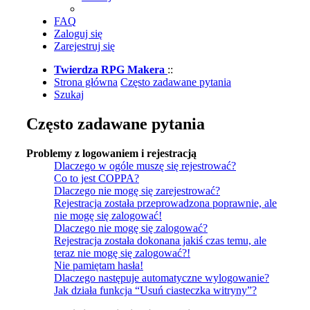
FAQ
Zaloguj się
Zarejestruj się
Twierdza RPG Makera
::
Strona główna
Często zadawane pytania
Szukaj
Często zadawane pytania
Problemy z logowaniem i rejestracją
Dlaczego w ogóle muszę się rejestrować?
Co to jest COPPA?
Dlaczego nie mogę się zarejestrować?
Rejestracja została przeprowadzona poprawnie, ale
nie mogę się zalogować!
Dlaczego nie mogę się zalogować?
Rejestracja została dokonana jakiś czas temu, ale
teraz nie mogę się zalogować?!
Nie pamiętam hasła!
Dlaczego następuje automatyczne wylogowanie?
Jak działa funkcja “Usuń ciasteczka witryny”?