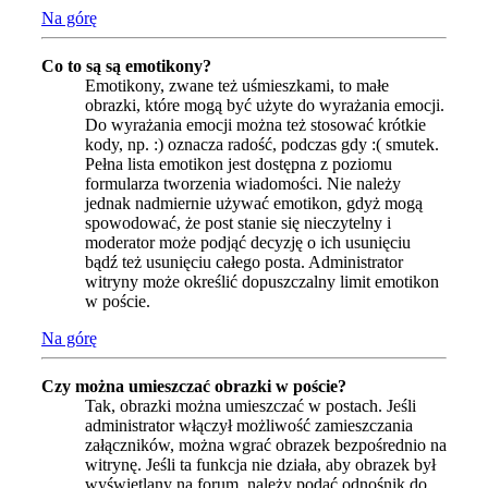
Na górę
Co to są są emotikony?
Emotikony, zwane też uśmieszkami, to małe
obrazki, które mogą być użyte do wyrażania emocji.
Do wyrażania emocji można też stosować krótkie
kody, np. :) oznacza radość, podczas gdy :( smutek.
Pełna lista emotikon jest dostępna z poziomu
formularza tworzenia wiadomości. Nie należy
jednak nadmiernie używać emotikon, gdyż mogą
spowodować, że post stanie się nieczytelny i
moderator może podjąć decyzję o ich usunięciu
bądź też usunięciu całego posta. Administrator
witryny może określić dopuszczalny limit emotikon
w poście.
Na górę
Czy można umieszczać obrazki w poście?
Tak, obrazki można umieszczać w postach. Jeśli
administrator włączył możliwość zamieszczania
załączników, można wgrać obrazek bezpośrednio na
witrynę. Jeśli ta funkcja nie działa, aby obrazek był
wyświetlany na forum, należy podać odnośnik do