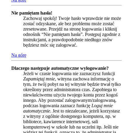
Nie pamiętam hasła!
Zachowaj spokój! Twoje hasło wprawdzie nie może
zostać odzyskane, ale bez problemu może zostać
zresetowane. Przejdź na stronę logowania i kliknij
odnośnik “Nie pamiętam hasła”. Postępuj zgodnie z
instrukcjami, a prawdopodobnie niedługo znów
będziesz móc się zalogować.
Na górę
Dlaczego następuje automatyczne wylogowanie?
Jeżeli w czasie logowania nie zaznaczysz funkcji
Zapamiętaj mnie
, witryna zachowa informację o
tym, że twój pobyt na tej witrynie będzie trwał tylko
określony przez administratora czas. Zapobiega to
niewłaściwemu użyciu twojego konta przez kogoś
innego. Aby pozostać zalogowanym/zalogowaną,
podczas logowania zaznacz funkcję
Loguj mnie
automatycznie
. Jest to niezalecane, jeżeli korzystasz
z witryny z ogólnie dostępnego komputera, np. w
bibliotece, kawiarence internetowej, sali
komputerowej w szkole lub na uczelni itp. Jeśli nie
widzisz tej funkcji, oznacza to, że administrator ją