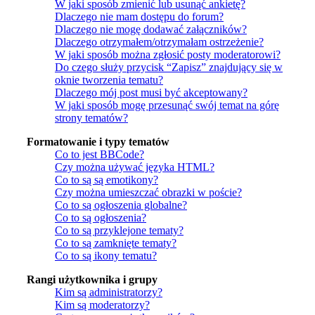
W jaki sposób zmienić lub usunąć ankietę?
Dlaczego nie mam dostępu do forum?
Dlaczego nie mogę dodawać załączników?
Dlaczego otrzymałem/otrzymałam ostrzeżenie?
W jaki sposób można zgłosić posty moderatorowi?
Do czego służy przycisk “Zapisz” znajdujący się w
oknie tworzenia tematu?
Dlaczego mój post musi być akceptowany?
W jaki sposób mogę przesunąć swój temat na górę
strony tematów?
Formatowanie i typy tematów
Co to jest BBCode?
Czy można używać języka HTML?
Co to są są emotikony?
Czy można umieszczać obrazki w poście?
Co to są ogłoszenia globalne?
Co to są ogłoszenia?
Co to są przyklejone tematy?
Co to są zamknięte tematy?
Co to są ikony tematu?
Rangi użytkownika i grupy
Kim są administratorzy?
Kim są moderatorzy?