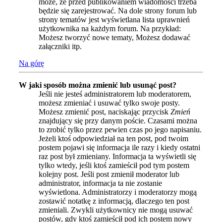
może, że przed publikowaniem wiadomości trzeba
będzie się zarejestrować. Na dole strony forum lub
strony tematów jest wyświetlana lista uprawnień
użytkownika na każdym forum. Na przykład:
Możesz tworzyć nowe tematy, Możesz dodawać
załączniki itp.
Na górę
W jaki sposób można zmienić lub usunąć post?
Jeśli nie jesteś administratorem lub moderatorem,
możesz zmieniać i usuwać tylko swoje posty.
Możesz zmienić post, naciskając przycisk
Zmień
znajdujący się przy danym poście. Czasami można
to zrobić tylko przez pewien czas po jego napisaniu.
Jeżeli ktoś odpowiedział na ten post, pod twoim
postem pojawi się informacja ile razy i kiedy ostatni
raz post był zmieniany. Informacja ta wyświetli się
tylko wtedy, jeśli ktoś zamieścił pod tym postem
kolejny post. Jeśli post zmienił moderator lub
administrator, informacja ta nie zostanie
wyświetlona. Administratorzy i moderatorzy mogą
zostawić notatkę z informacją, dlaczego ten post
zmieniali. Zwykli użytkownicy nie mogą usuwać
postów, gdy ktoś zamieścił pod ich postem nowy