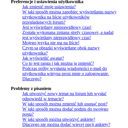
Preferencje i ustawienia użytkownika
Jak zmienić moje ustawienia?
W jaki sposób można zapobiec wyświetlaniu nazwy
użytkownika na liście użytkowników
przeglądających forum?
Jest wyświetlany nieprawidłowy czas!
Została wykonana zmiana strefy czasowej, a nadal
jest wyświetlany nieprawidłowy czas!
Mojego języka nie ma na liście!
Czym są obrazki wyświetlane obok nazwy
użytkownika?
Jak wyświetlić awatar?
Co to jest ranga i jak można ją zmienić?
Podczas próby wysłania wiadomości e-mail do
użytkownika witryna prosi mnie o zalogowanie.
Dlaczego?
Problemy z pisaniem
Jak utworzyć nowy temat na forum lub wysłać
odpowiedź w temacie?
W jaki sposób można zmienić lub usunąć post?
W jaki sposób można dodać podpis do swojego
posta?
W jaki sposób można utworzyć ankietę?
Dlaczego nie można dodać więcej opcji ankiety?