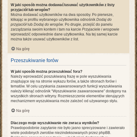
W jaki sposób można dodawać/usuwać użytkowników z listy
przyjaciół lub wrogów?
Można dodawać użytkowników na dwa sposoby. Po pierwsze,
klikając w profilu wybranego użytkownika odnośnik
Dodaj do
przyjaciół
lub
Dodaj do wrogów
. Po drugie, przejść do panelu
zarządzania swoim kontem i tam na karcie
Przyjaciele i wrogowie
wprowadzić odpowiednie dane użytkownika. Na tej samej karcie
można także usuwać użytkowników z list.
Na górę
Przeszukiwanie forów
W jaki sposób można przeszukiwać fora?
Należy wprowadzić poszukiwaną frazę w pole wyszukiwania
znajdujące się na stronie wykazu forów, a także stronach forów i
tematów. W celu uzyskania zaawansowanych funkcji wyszukiwania
należy kliknąć odnośnik “Wyszukiwanie zaawansowane” dostępny na
wszystkich stronach witryny. Rozmieszczenie elementów sterujących
mechanizmem wyszukiwania może zależeć od używanego stylu.
Na górę
Dlaczego moje wyszukiwanie nie zwraca wyników?
Prawdopodobnie zapytanie nie było jasno sprecyzowane i zawierało
wiele podobnych zwrotów niezindeksowanych przez phpBB.