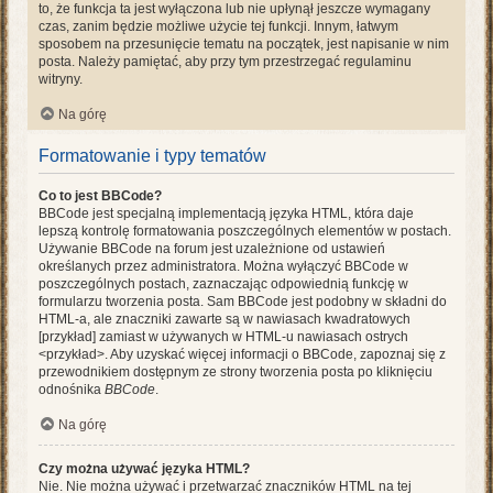
to, że funkcja ta jest wyłączona lub nie upłynął jeszcze wymagany
czas, zanim będzie możliwe użycie tej funkcji. Innym, łatwym
sposobem na przesunięcie tematu na początek, jest napisanie w nim
posta. Należy pamiętać, aby przy tym przestrzegać regulaminu
witryny.
Na górę
Formatowanie i typy tematów
Co to jest BBCode?
BBCode jest specjalną implementacją języka HTML, która daje
lepszą kontrolę formatowania poszczególnych elementów w postach.
Używanie BBCode na forum jest uzależnione od ustawień
określanych przez administratora. Można wyłączyć BBCode w
poszczególnych postach, zaznaczając odpowiednią funkcję w
formularzu tworzenia posta. Sam BBCode jest podobny w składni do
HTML-a, ale znaczniki zawarte są w nawiasach kwadratowych
[przykład] zamiast w używanych w HTML-u nawiasach ostrych
<przykład>. Aby uzyskać więcej informacji o BBCode, zapoznaj się z
przewodnikiem dostępnym ze strony tworzenia posta po kliknięciu
odnośnika
BBCode
.
Na górę
Czy można używać języka HTML?
Nie. Nie można używać i przetwarzać znaczników HTML na tej