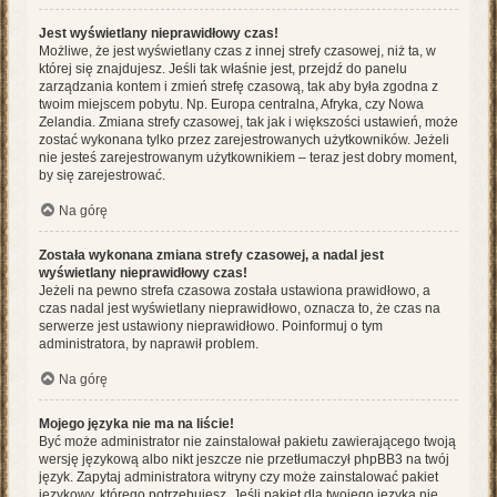
Jest wyświetlany nieprawidłowy czas!
Możliwe, że jest wyświetlany czas z innej strefy czasowej, niż ta, w
której się znajdujesz. Jeśli tak właśnie jest, przejdź do panelu
zarządzania kontem i zmień strefę czasową, tak aby była zgodna z
twoim miejscem pobytu. Np. Europa centralna, Afryka, czy Nowa
Zelandia. Zmiana strefy czasowej, tak jak i większości ustawień, może
zostać wykonana tylko przez zarejestrowanych użytkowników. Jeżeli
nie jesteś zarejestrowanym użytkownikiem – teraz jest dobry moment,
by się zarejestrować.
Na górę
Została wykonana zmiana strefy czasowej, a nadal jest
wyświetlany nieprawidłowy czas!
Jeżeli na pewno strefa czasowa została ustawiona prawidłowo, a
czas nadal jest wyświetlany nieprawidłowo, oznacza to, że czas na
serwerze jest ustawiony nieprawidłowo. Poinformuj o tym
administratora, by naprawił problem.
Na górę
Mojego języka nie ma na liście!
Być może administrator nie zainstalował pakietu zawierającego twoją
wersję językową albo nikt jeszcze nie przetłumaczył phpBB3 na twój
język. Zapytaj administratora witryny czy może zainstalować pakiet
językowy, którego potrzebujesz. Jeśli pakiet dla twojego języka nie