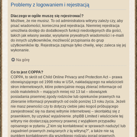
Problemy z logowaniem i rejestracją
Dlaczego w ogóle muszę się rejestrować?
Możliwe, że nie musisz. To od administratora witryny zależy czy, aby
pisać wiadomości, konieczna jest rejestracja. Niemniej rejestracja
umożliwia dostęp do dodatkowych funkcji niedostępnych dla gości,
takich jak własny awatar, wysyłanie prywatnych wiadomości i e-maili
do innych użytkowników, możliwość przypisania do grup
użytkowników itp. Rejestracja zajmuje tylko chwilę, więc zaleca się jej
wykonanie.
Na górę
Co to jest COPPA?
COPPA, to skrót od Child Online Privacy and Protection Act – prawa
obowiązującego od 1998 roku w USA, nakładającego na właścicieli
stron internetowych, które potencjalnie mogą zbierać informacje od
osób małoletnich – mających mniej niż 13 lat – obowiązek
posiadania pisemnej zgody rodziców lub opiekunów prawnych na
zbieranie informacji prywatnych od osób poniżej 13 roku życia. Jeżeli
nie masz pewności czy to dotyczy ciebie jako kogoś próbującego
zarejestrować się na danej witrynie internetowej – skontaktuj się z
prawnikiem, by uzyskać wyjaśnienie. phpBB Limited i właściciele tej
witryny nie dostarczają pomocy prawnej z wyjątkiem przypadku
opisanego w pytaniu „Z kim się kontaktować w sprawach nadużyć lub
zagadnień prawnych związanych z tą witryną?”, a także nie są
punktem kontaktowym dla wszelkiego rodzaju porad prawnych.