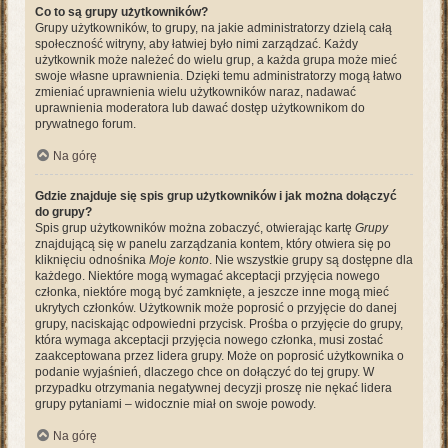
Co to są grupy użytkowników?
Grupy użytkowników, to grupy, na jakie administratorzy dzielą całą
społeczność witryny, aby łatwiej było nimi zarządzać. Każdy
użytkownik może należeć do wielu grup, a każda grupa może mieć
swoje własne uprawnienia. Dzięki temu administratorzy mogą łatwo
zmieniać uprawnienia wielu użytkowników naraz, nadawać
uprawnienia moderatora lub dawać dostęp użytkownikom do
prywatnego forum.
Na górę
Gdzie znajduje się spis grup użytkowników i jak można dołączyć
do grupy?
Spis grup użytkowników można zobaczyć, otwierając kartę
Grupy
znajdującą się w panelu zarządzania kontem, który otwiera się po
kliknięciu odnośnika
Moje konto
. Nie wszystkie grupy są dostępne dla
każdego. Niektóre mogą wymagać akceptacji przyjęcia nowego
członka, niektóre mogą być zamknięte, a jeszcze inne mogą mieć
ukrytych członków. Użytkownik może poprosić o przyjęcie do danej
grupy, naciskając odpowiedni przycisk. Prośba o przyjęcie do grupy,
która wymaga akceptacji przyjęcia nowego członka, musi zostać
zaakceptowana przez lidera grupy. Może on poprosić użytkownika o
podanie wyjaśnień, dlaczego chce on dołączyć do tej grupy. W
przypadku otrzymania negatywnej decyzji proszę nie nękać lidera
grupy pytaniami – widocznie miał on swoje powody.
Na górę