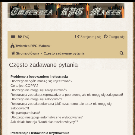
FAQ
Zarejestruj się
Zaloguj się
Twierdza RPG Makera
::
S
Strona główna
Często zadawane pytania
z
Często zadawane pytania
u
k
Problemy z logowaniem i rejestracją
Dlaczego w ogóle muszę się rejestrować?
a
Co to jest COPPA?
j
Dlaczego nie mogę się zarejestrować?
Rejestracja została przeprowadzona poprawnie, ale nie mogę się zalogować!
Dlaczego nie mogę się zalogować?
Rejestracja została dokonana jakiś czas temu, ale teraz nie mogę się
zalogować?!
Nie pamiętam hasła!
Dlaczego następuje automatyczne wylogowanie?
Jak działa funkcja “Usuń ciasteczka witryny”?
Preferencje i ustawienia użytkownika