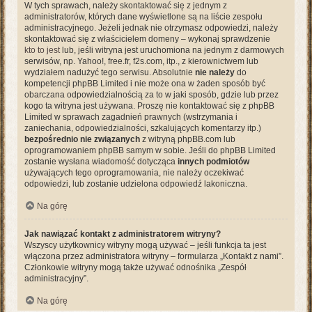
W tych sprawach, należy skontaktować się z jednym z
administratorów, których dane wyświetlone są na liście zespołu
administracyjnego. Jeżeli jednak nie otrzymasz odpowiedzi, należy
skontaktować się z właścicielem domeny – wykonaj sprawdzenie
kto to jest
lub, jeśli witryna jest uruchomiona na jednym z darmowych
serwisów, np. Yahoo!, free.fr, f2s.com, itp., z kierownictwem lub
wydziałem nadużyć tego serwisu. Absolutnie
nie należy
do
kompetencji phpBB Limited i nie może ona w żaden sposób być
obarczana odpowiedzialnością za to w jaki sposób, gdzie lub przez
kogo ta witryna jest używana. Proszę nie kontaktować się z phpBB
Limited w sprawach zagadnień prawnych (wstrzymania i
zaniechania, odpowiedzialności, szkalujących komentarzy itp.)
bezpośrednio nie związanych
z witryną phpBB.com lub
oprogramowaniem phpBB samym w sobie. Jeśli do phpBB Limited
zostanie wysłana wiadomość dotycząca
innych podmiotów
używających tego oprogramowania, nie należy oczekiwać
odpowiedzi, lub zostanie udzielona odpowiedź lakoniczna.
Na górę
Jak nawiązać kontakt z administratorem witryny?
Wszyscy użytkownicy witryny mogą używać – jeśli funkcja ta jest
włączona przez administratora witryny – formularza „Kontakt z nami”.
Członkowie witryny mogą także używać odnośnika „Zespół
administracyjny”.
Na górę