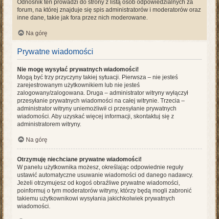
Odnośnik ten prowadzi do strony z listą osób odpowiedzialnych za
forum, na której znajduje się spis administratorów i moderatorów oraz
inne dane, takie jak fora przez nich moderowane.
Na górę
Prywatne wiadomości
Nie mogę wysyłać prywatnych wiadomości!
Mogą być trzy przyczyny takiej sytuacji. Pierwsza – nie jesteś
zarejestrowanym użytkownikiem lub nie jesteś
zalogowany/zalogowana. Druga – administrator witryny wyłączył
przesyłanie prywatnych wiadomości na całej witrynie. Trzecia –
administrator witryny uniemożliwił ci przesyłanie prywatnych
wiadomości. Aby uzyskać więcej informacji, skontaktuj się z
administratorem witryny.
Na górę
Otrzymuję niechciane prywatne wiadomości!
W panelu użytkownika możesz, określając odpowiednie reguły
ustawić automatyczne usuwanie wiadomości od danego nadawcy.
Jeżeli otrzymujesz od kogoś obraźliwe prywatne wiadomości,
poinformuj o tym moderatorów witryny, którzy będą mogli zabronić
takiemu użytkownikowi wysyłania jakichkolwiek prywatnych
wiadomości.