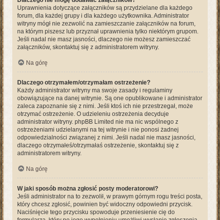
Dlaczego nie mogę dodawać załączników?
Uprawnienia dotyczące załączników są przydzielane dla każdego
forum, dla każdej grupy i dla każdego użytkownika. Administrator
witryny mógł nie zezwolić na zamieszczanie załączników na forum,
na którym piszesz lub przyznał uprawnienia tylko niektórym grupom.
Jeśli nadal nie masz jasności, dlaczego nie możesz zamieszczać
załączników, skontaktuj się z administratorem witryny.
Na górę
Dlaczego otrzymałem/otrzymałam ostrzeżenie?
Każdy administrator witryny ma swoje zasady i regulaminy
obowiązujące na danej witrynie. Są one opublikowane i administrator
zaleca zapoznanie się z nimi. Jeśli ktoś ich nie przestrzegał, może
otrzymać ostrzeżenie. O udzieleniu ostrzeżenia decyduje
administrator witryny. phpBB Limited nie ma nic wspólnego z
ostrzeżeniami udzielanymi na tej witrynie i nie ponosi żadnej
odpowiedzialności związanej z nimi. Jeśli nadal nie masz jasności,
dlaczego otrzymałeś/otrzymałaś ostrzeżenie, skontaktuj się z
administratorem witryny.
Na górę
W jaki sposób można zgłosić posty moderatorowi?
Jeśli administrator na to zezwolił, w prawym górnym rogu treści posta,
który chcesz zgłosić, powinien być widoczny odpowiedni przycisk.
Naciśnięcie tego przycisku spowoduje przeniesienie cię do