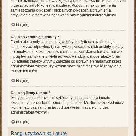
stronie przeglądu tematów. Często są one dość ważne, więc należy je
przeczytać, gdy tylko jest to możliwe. Podobnie, jak uprawnienia
zamieszczania ogłoszeń i globalnych ogłoszeń, uprawnienia
przyklejania tematów są nadawane przez administratora witryny.
Na górę
Co to są zamknięte tematy?
Zamknięte tematy są to tematy, w których użytkownicy nie mogą
zamieszczać odpowiedzi, a wszystkie zawarte w nich ankiety zostały
automatycznie zakończone w momencie zamykania tematu. Tematy
mogą być zamykane z wielu powodów i robią to moderatorzy forum
lub administratorzy witryny. Zależnie od uprawnień nadanych przez
administratora witryny użytkownik może mieć możliwość zamykania
swoich tematów.
Na górę
Co to są ikony tematu?
Ikony tematu są obrazkami wybieranymi przez autora tematu
skojarzonymi z postami – sugerują ich treść. Możliwość korzystania z
ikon tematu uzależniona jest od uprawnień nadanych przez
administratora witryny.
Na górę
Rangi użytkownika i grupy