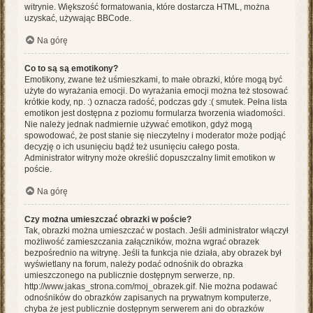
witrynie. Większość formatowania, które dostarcza HTML, można
uzyskać, używając BBCode.
Na górę
Co to są są emotikony?
Emotikony, zwane też uśmieszkami, to małe obrazki, które mogą być
użyte do wyrażania emocji. Do wyrażania emocji można też stosować
krótkie kody, np. :) oznacza radość, podczas gdy :( smutek. Pełna lista
emotikon jest dostępna z poziomu formularza tworzenia wiadomości.
Nie należy jednak nadmiernie używać emotikon, gdyż mogą
spowodować, że post stanie się nieczytelny i moderator może podjąć
decyzję o ich usunięciu bądź też usunięciu całego posta.
Administrator witryny może określić dopuszczalny limit emotikon w
poście.
Na górę
Czy można umieszczać obrazki w poście?
Tak, obrazki można umieszczać w postach. Jeśli administrator włączył
możliwość zamieszczania załączników, można wgrać obrazek
bezpośrednio na witrynę. Jeśli ta funkcja nie działa, aby obrazek był
wyświetlany na forum, należy podać odnośnik do obrazka
umieszczonego na publicznie dostępnym serwerze, np.
http://www.jakas_strona.com/moj_obrazek.gif. Nie można podawać
odnośników do obrazków zapisanych na prywatnym komputerze,
chyba że jest publicznie dostępnym serwerem ani do obrazków