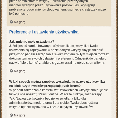
przez administratora witryny – śledzenia przeczytanych i
nieprzeczytanych przez użytkownika postów. Jeśli występują
problemy z logowaniem/wylogowaniem, usunięcie ciasteczek może
być pomocne.
Na górę
Preferencje i ustawienia użytkownika
Jak zmienić moje ustawienia?
Jeżeli jesteś zarejestrowanym użytkownikiem, wszystkie twoje
ustawienia są zapisywane w bazie danych witryny. Aby je zmienić,
przejdź do panelu zarządzania swoim kontem. W tym miejscu możesz
dokonać zmian swoich ustawień i preferencji. Odnośnik do panelu o
nazwie “Moje konto” znajduje się zazwyczaj na górze stron witryny.
Na górę
W jaki sposób można zapobiec wyświetlaniu nazwy użytkownika
na liście użytkowników przeglądających forum?
W panelu zarządzania kontem, w “Ustawieniach witryny” znajduje się
funkcja
Nie pokazuj statusu online
. Włącz tę funkcję, zaznaczając
Tak
. Nazwa użytkownika będzie wyświetlana tylko dla
administratorów, moderatorów i dla ciebie. Twoja obecność na
witrynie będzie wykazana w liczbie ukrytych użytkowników.
Na górę