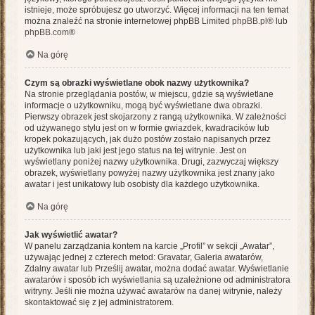
istnieje, może spróbujesz go utworzyć. Więcej informacji na ten temat
można znaleźć na stronie internetowej phpBB Limited
phpBB.pl
® lub
phpBB.com
®
Na górę
Czym są obrazki wyświetlane obok nazwy użytkownika?
Na stronie przeglądania postów, w miejscu, gdzie są wyświetlane
informacje o użytkowniku, mogą być wyświetlane dwa obrazki.
Pierwszy obrazek jest skojarzony z rangą użytkownika. W zależności
od używanego stylu jest on w formie gwiazdek, kwadracików lub
kropek pokazujących, jak dużo postów zostało napisanych przez
użytkownika lub jaki jest jego status na tej witrynie. Jest on
wyświetlany poniżej nazwy użytkownika. Drugi, zazwyczaj większy
obrazek, wyświetlany powyżej nazwy użytkownika jest znany jako
awatar i jest unikatowy lub osobisty dla każdego użytkownika.
Na górę
Jak wyświetlić awatar?
W panelu zarządzania kontem na karcie „Profil” w sekcji „Awatar”,
używając jednej z czterech metod: Gravatar, Galeria awatarów,
Zdalny awatar lub Prześlij awatar, można dodać awatar. Wyświetlanie
awatarów i sposób ich wyświetlania są uzależnione od administratora
witryny. Jeśli nie można używać awatarów na danej witrynie, należy
skontaktować się z jej administratorem.