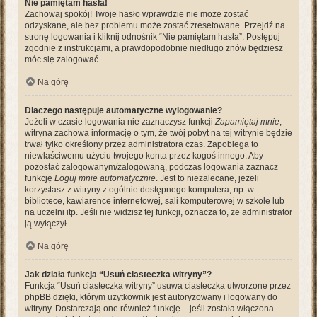
Nie pamiętam hasła!
Zachowaj spokój! Twoje hasło wprawdzie nie może zostać
odzyskane, ale bez problemu może zostać zresetowane. Przejdź na
stronę logowania i kliknij odnośnik “Nie pamiętam hasła”. Postępuj
zgodnie z instrukcjami, a prawdopodobnie niedługo znów będziesz
móc się zalogować.
Na górę
Dlaczego następuje automatyczne wylogowanie?
Jeżeli w czasie logowania nie zaznaczysz funkcji
Zapamiętaj mnie
,
witryna zachowa informację o tym, że twój pobyt na tej witrynie będzie
trwał tylko określony przez administratora czas. Zapobiega to
niewłaściwemu użyciu twojego konta przez kogoś innego. Aby
pozostać zalogowanym/zalogowaną, podczas logowania zaznacz
funkcję
Loguj mnie automatycznie
. Jest to niezalecane, jeżeli
korzystasz z witryny z ogólnie dostępnego komputera, np. w
bibliotece, kawiarence internetowej, sali komputerowej w szkole lub
na uczelni itp. Jeśli nie widzisz tej funkcji, oznacza to, że administrator
ją wyłączył.
Na górę
Jak działa funkcja “Usuń ciasteczka witryny”?
Funkcja “Usuń ciasteczka witryny” usuwa ciasteczka utworzone przez
phpBB dzięki, którym użytkownik jest autoryzowany i logowany do
witryny. Dostarczają one również funkcję – jeśli została włączona