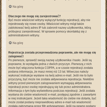
Na górę
Dlaczego nie mogę się zarejestrować?
Być może właściciel witryny wyłączył funkcję rejestracji, aby nie
rejestrowały się nowe osoby. Właściciel witryny mógł także
zablokować twój adres IP lub zabronił nazwy użytkownika, którą
próbujesz zarejestrować. W sprawie pomocy skontaktuj się z
administratorem witryny.
Na górę
Rejestracja została przeprowadzona poprawnie, ale nie mogę się
zalogować!
Po pierwsze, sprawdź swoją nazwę użytkownika i hasło. Jeśli są
poprawne, to wystąpiła jedna z dwóch przyczyn. Pierwszą z nich
może być włączona funkcja COPPA, a w czasie rejestracji została
podana informacja, że masz mniej niż 13 lat. Wówczas należy
wykonać instrukcje wysłane na twój adres e-mail. Jeśli nie to było
przyczyną, być może nie została aktywowana rejestracja. Niektóre
witryny przed pierwszym zalogowaniem wymagają aktywowania
rejestracji przez osobę rejestrującą się lub przez administratora.
Informacja o tym była wyświetlona podczas rejestracji. Jeśli została
wysłana do ciebie wiadomość e-mail, postępuj zgodnie z zawartymi
w niej instrukcjami. Jeżeli taka wiadomość do ciebie nie dotarła, być
może został podany nieprawidłowy adres e-mail lub wiadomość
została zatrzymana przez filtr antyspamowy. Jeśli na pewno podany