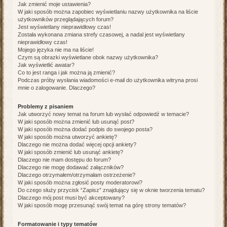
Jak zmienić moje ustawienia?
W jaki sposób można zapobiec wyświetlaniu nazwy użytkownika na liście
użytkowników przeglądających forum?
Jest wyświetlany nieprawidłowy czas!
Została wykonana zmiana strefy czasowej, a nadal jest wyświetlany
nieprawidłowy czas!
Mojego języka nie ma na liście!
Czym są obrazki wyświetlane obok nazwy użytkownika?
Jak wyświetlić awatar?
Co to jest ranga i jak można ją zmienić?
Podczas próby wysłania wiadomości e-mail do użytkownika witryna prosi
mnie o zalogowanie. Dlaczego?
Problemy z pisaniem
Jak utworzyć nowy temat na forum lub wysłać odpowiedź w temacie?
W jaki sposób można zmienić lub usunąć post?
W jaki sposób można dodać podpis do swojego posta?
W jaki sposób można utworzyć ankietę?
Dlaczego nie można dodać więcej opcji ankiety?
W jaki sposób zmienić lub usunąć ankietę?
Dlaczego nie mam dostępu do forum?
Dlaczego nie mogę dodawać załączników?
Dlaczego otrzymałem/otrzymałam ostrzeżenie?
W jaki sposób można zgłosić posty moderatorowi?
Do czego służy przycisk “Zapisz” znajdujący się w oknie tworzenia tematu?
Dlaczego mój post musi być akceptowany?
W jaki sposób mogę przesunąć swój temat na górę strony tematów?
Formatowanie i typy tematów