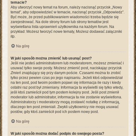
temacie?
Aby utworzyć nowy temat na forum, należy nacisnąć przycisk „Nowy
temat”, aby odpowiedzieć w temacie, nacisnąć przycisk „Odpowiedz”.
Być może, że przed publikowaniem wiadomości trzeba będzie się
zarejestrować. Na dole strony forum lub strony tematów jest
wyświetlana lista uprawnień użytkownika na każdym forum. Na
przykład: Możesz tworzyć nowe tematy, Możesz dodawać załączniki
itp.
Na górę
W jaki sposób można zmienić lub usunąć post?
Jeśli nie jesteś administratorem lub moderatorem, możesz zmieniać i
usuwać tylko swoje posty. Możesz zmienić post, naciskając przycisk
Zmień
znajdujący się przy danym poście. Czasami można to zrobić
tylko przez pewien czas po jego napisaniu. Jeżeli ktoś odpowiedział
na ten post, pod twoim postem pojawi się informacja ile razy i kiedy
ostatni raz post był zmieniany. Informacja ta wyświetli się tylko wtedy,
jeśli ktoś zamieścił pod tym postem kolejny post. Jeśli post zmienił
moderator lub administrator, informacja ta nie zostanie wyświetlona.
Administratorzy i moderatorzy mogą zostawić notatkę z informacją,
dlaczego ten post zmieniali. Zwykli użytkownicy nie mogą usuwać
postów, gdy ktoś zamieścił pod ich postem nowy post.
Na górę
W jaki sposób można dodać podpis do swojego posta?