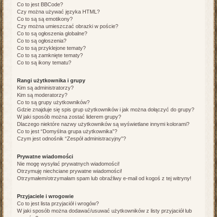
Co to jest BBCode?
Czy można używać języka HTML?
Co to są są emotikony?
Czy można umieszczać obrazki w poście?
Co to są ogłoszenia globalne?
Co to są ogłoszenia?
Co to są przyklejone tematy?
Co to są zamknięte tematy?
Co to są ikony tematu?
Rangi użytkownika i grupy
Kim są administratorzy?
Kim są moderatorzy?
Co to są grupy użytkowników?
Gdzie znajduje się spis grup użytkowników i jak można dołączyć do grupy?
W jaki sposób można zostać liderem grupy?
Dlaczego niektóre nazwy użytkowników są wyświetlane innymi kolorami?
Co to jest “Domyślna grupa użytkownika”?
Czym jest odnośnik “Zespół administracyjny”?
Prywatne wiadomości
Nie mogę wysyłać prywatnych wiadomości!
Otrzymuję niechciane prywatne wiadomości!
Otrzymałem/otrzymałam spam lub obraźliwy e-mail od kogoś z tej witryny!
Przyjaciele i wrogowie
Co to jest lista przyjaciół i wrogów?
W jaki sposób można dodawać/usuwać użytkowników z listy przyjaciół lub