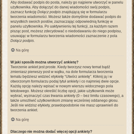
Aby dodawać podpis do posta, należy go najpierw utworzyć w panelu
użytkownika. Aby dołączyć do danej wiadomości swój podpis,
zaznacz funkcję
Dołącz podpis
znajdującą się w formularzu
tworzenia wiadomości. Możesz także domyślnie dodawać podpis do
wszystkich swoich postów, zaznaczając odpowiednią funkcję w
panelu użytkownika. Po uaktywnieniu tej funkcji, za każdym razem
pisząc post, możesz zdecydować o niedodawaniu do niego podpisu,
usuwając w formularzu tworzenia wiadomości zaznaczenie z pola
Dołącz podpis
.
Na górę
W jaki sposób można utworzyć ankietę?
Tworzenie ankiet jest proste. Kiedy tworzysz nowy temat bądź
zmieniasz pierwszy post w wątku, na dole formularza tworzenia
tematu będziesz widzieć etykietę “Utwórz ankietę”. Kliknij ją i w
otworzonym formularzu podaj tytuł ankiety i co najmniej dwie opcje.
Każdą opcję należy wpisać w nowym wierszu widocznego pola
tekstowego. Możesz określić liczbę opcji, jakie użytkownik może
wybrać, wyznaczyć czas trwania ankiety (0 – bez limitu czasowego), a
także umożliwić użytkownikom zmianę wcześniej oddanego głosu.
Jeśli nie widzisz etykiety, prawdopodobnie nie masz uprawnień do
tworzenia ankiet.
Na górę
Dlaczego nie można dodać więcej opcji ankiety?