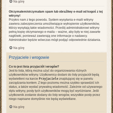
Na górę
Otrzymałem/otrzymałam spam lub obraźliwy e-mail od kogoś z tej
witryny!
Przykro nam z tego powodu. System wysyłania e-maili witryny
zawiera zabezpieczenia umożliwiające wytropienie użytkowników,
którzy wysyłają takie wiadomości. Prześlij administratorowi witryny
pełną kopię otrzymanego e-maila – ważne, aby były w niej zawarte
nagłówki, ponieważ zawierają one informacje o nadawcy.
Administrator będzie wówczas mógł podjąć odpowiednie działania.
Na górę
Przyjaciele i wrogowie
Co to jest lista przyjaciół i wrogów?
Jest to lista, którą można użyć do organizowania różnych
użytkowników witryny. Użytkownicy dodani do listy przyjaciół będą
wyświetleni na karcie
Przyjaciele
znajdującej się w panelu
zarządzania kontem. Z tego poziomu można szybko sprawdzić ich
status, a także wysłać prywatną wiadomość. Zależnie od używanego
stylu witryny, posty tych użytkowników mogą być wyróżniane. Jeśli
użytkownik zostanie dodany do listy wrogów, wszystkie posty przez
niego napisane domyślnie nie będą wyświetlane.
Na górę