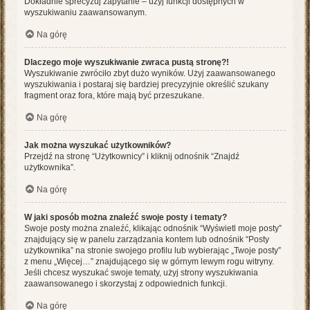
Dokładnie sprecyzuj zapytanie – użyj funkcji dostępnych w
wyszukiwaniu zaawansowanym.
Na górę
Dlaczego moje wyszukiwanie zwraca pustą stronę?!
Wyszukiwanie zwróciło zbyt dużo wyników. Użyj zaawansowanego
wyszukiwania i postaraj się bardziej precyzyjnie określić szukany
fragment oraz fora, które mają być przeszukane.
Na górę
Jak można wyszukać użytkowników?
Przejdź na stronę “Użytkownicy” i kliknij odnośnik “Znajdź
użytkownika”.
Na górę
W jaki sposób można znaleźć swoje posty i tematy?
Swoje posty można znaleźć, klikając odnośnik “Wyświetl moje posty”
znajdujący się w panelu zarządzania kontem lub odnośnik “Posty
użytkownika” na stronie swojego profilu lub wybierając „Twoje posty”
z menu „Więcej…” znajdującego się w górnym lewym rogu witryny.
Jeśli chcesz wyszukać swoje tematy, użyj strony wyszukiwania
zaawansowanego i skorzystaj z odpowiednich funkcji.
Na górę