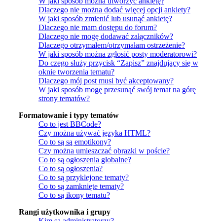
W jaki sposób można utworzyć ankietę?
Dlaczego nie można dodać więcej opcji ankiety?
W jaki sposób zmienić lub usunąć ankietę?
Dlaczego nie mam dostępu do forum?
Dlaczego nie mogę dodawać załączników?
Dlaczego otrzymałem/otrzymałam ostrzeżenie?
W jaki sposób można zgłosić posty moderatorowi?
Do czego służy przycisk “Zapisz” znajdujący się w
oknie tworzenia tematu?
Dlaczego mój post musi być akceptowany?
W jaki sposób mogę przesunąć swój temat na górę
strony tematów?
Formatowanie i typy tematów
Co to jest BBCode?
Czy można używać języka HTML?
Co to są są emotikony?
Czy można umieszczać obrazki w poście?
Co to są ogłoszenia globalne?
Co to są ogłoszenia?
Co to są przyklejone tematy?
Co to są zamknięte tematy?
Co to są ikony tematu?
Rangi użytkownika i grupy
Kim są administratorzy?