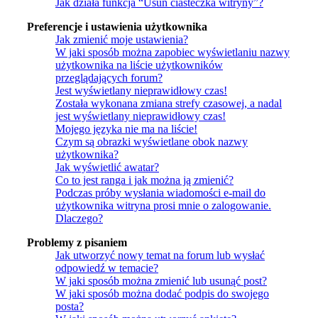
Jak działa funkcja “Usuń ciasteczka witryny”?
Preferencje i ustawienia użytkownika
Jak zmienić moje ustawienia?
W jaki sposób można zapobiec wyświetlaniu nazwy
użytkownika na liście użytkowników
przeglądających forum?
Jest wyświetlany nieprawidłowy czas!
Została wykonana zmiana strefy czasowej, a nadal
jest wyświetlany nieprawidłowy czas!
Mojego języka nie ma na liście!
Czym są obrazki wyświetlane obok nazwy
użytkownika?
Jak wyświetlić awatar?
Co to jest ranga i jak można ją zmienić?
Podczas próby wysłania wiadomości e-mail do
użytkownika witryna prosi mnie o zalogowanie.
Dlaczego?
Problemy z pisaniem
Jak utworzyć nowy temat na forum lub wysłać
odpowiedź w temacie?
W jaki sposób można zmienić lub usunąć post?
W jaki sposób można dodać podpis do swojego
posta?