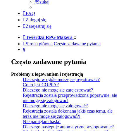
Szukaj
FAQ
Zaloguj się
Zarejestruj się
Twierdza RPG Makera
::
Strona główna
Często zadawane pytania
Szukaj
Często zadawane pytania
Problemy z logowaniem i rejestracją
Dlaczego w ogóle muszę się rejestrować?
Co to jest COPPA?
Dlaczego nie mogę się zarejestrować?
Rejestracja została przeprowadzona poprawnie, ale
nie mogę się zalogować!
Dlaczego nie mogę się zalogować?
Rejestracja została dokonana jakiś czas temu, ale
teraz nie mogę się zalogować?!
Nie pamiętam hasła!
Dlaczego następuje automatyczne wylogowanie?