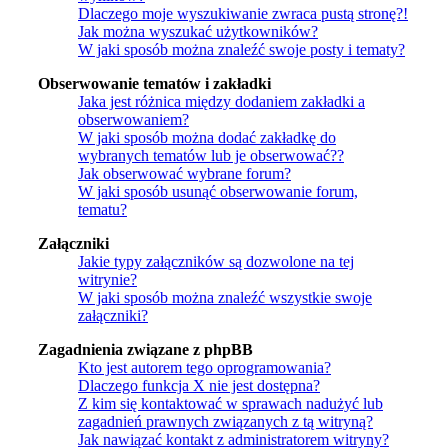
Dlaczego moje wyszukiwanie zwraca pustą stronę?!
Jak można wyszukać użytkowników?
W jaki sposób można znaleźć swoje posty i tematy?
Obserwowanie tematów i zakładki
Jaka jest różnica między dodaniem zakładki a
obserwowaniem?
W jaki sposób można dodać zakładkę do
wybranych tematów lub je obserwować??
Jak obserwować wybrane forum?
W jaki sposób usunąć obserwowanie forum,
tematu?
Załączniki
Jakie typy załączników są dozwolone na tej
witrynie?
W jaki sposób można znaleźć wszystkie swoje
załączniki?
Zagadnienia związane z phpBB
Kto jest autorem tego oprogramowania?
Dlaczego funkcja X nie jest dostępna?
Z kim się kontaktować w sprawach nadużyć lub
zagadnień prawnych związanych z tą witryną?
Jak nawiązać kontakt z administratorem witryny?