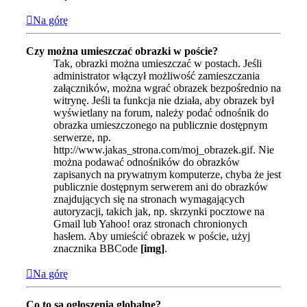
Na górę
Czy można umieszczać obrazki w poście?
Tak, obrazki można umieszczać w postach. Jeśli
administrator włączył możliwość zamieszczania
załączników, można wgrać obrazek bezpośrednio na
witrynę. Jeśli ta funkcja nie działa, aby obrazek był
wyświetlany na forum, należy podać odnośnik do
obrazka umieszczonego na publicznie dostępnym
serwerze, np.
http://www.jakas_strona.com/moj_obrazek.gif. Nie
można podawać odnośników do obrazków
zapisanych na prywatnym komputerze, chyba że jest
publicznie dostępnym serwerem ani do obrazków
znajdujących się na stronach wymagających
autoryzacji, takich jak, np. skrzynki pocztowe na
Gmail lub Yahoo! oraz stronach chronionych
hasłem. Aby umieścić obrazek w poście, użyj
znacznika BBCode
[img]
.
Na górę
Co to są ogłoszenia globalne?