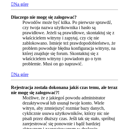
Na górę
Dlaczego nie mogę się zalogować?
Powodów może być kilka. Po pierwsze sprawdź,
czy twoja nazwa użytkownika i hasło są
prawidłowe. Jeżeli są prawidłowe, skontaktuj się z
właścicielem witryny i zapytaj, czy cię nie
zablokowano. Istnieje też prawdopodobieństwo, że
problem powoduje błędna konfiguracja witryny, na
której znajduje się forum. Skontaktuj się z
właścicielem witryny i powiadom go o tym
problemie. Musi on go naprawić.
Na górę
Rejestracja została dokonana jakiś czas temu, ale teraz
nie mogę się zalogować?!
Możliwe, że z jakiegoś powodu administrator
dezaktywował lub usunął twoje konto. Wiele
witryn, aby zmniejszyć rozmiar bazy danych,
cyklicznie usuwa użytkowników, którzy nic nie
pisali przez dłuższy czas. Jeśli tak się stało, spróbuj
zarejestrować się ponownie i bądź bardziej
aktywnym i zaangażowanym w dyskusje