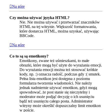
Na górę
Czy można używać języka HTML?
Nie. Nie można używać i przetwarzać znaczników
HTML na tej witrynie. Większość formatowania,
które dostarcza HTML, można uzyskać, używając
BBCode.
Na górę
Co to są są emotikony?
Emotikony, zwane też uśmieszkami, to małe
obrazki, które mogą być użyte do wyrażania emocji.
Do wyrażania emocji można też stosować krótkie
kody, np. :) oznacza radość, podczas gdy :( smutek.
Pełna lista emotikon jest dostępna z poziomu
formularza tworzenia wiadomości. Nie należy
jednak nadmiernie używać emotikon, gdyż mogą
spowodować, że post stanie się nieczytelny i
moderator może podjąć decyzję o ich usunięciu
bądź też usunięciu całego posta. Administrator
witryny może określić dopuszczalny limit emotikon
w poście.