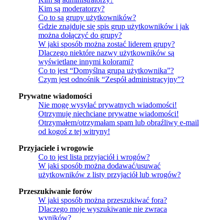
Kim są moderatorzy?
Co to są grupy użytkowników?
Gdzie znajduje się spis grup użytkowników i jak
można dołączyć do grupy?
W jaki sposób można zostać liderem grupy?
Dlaczego niektóre nazwy użytkowników są
wyświetlane innymi kolorami?
Co to jest “Domyślna grupa użytkownika”?
Czym jest odnośnik “Zespół administracyjny”?
Prywatne wiadomości
Nie mogę wysyłać prywatnych wiadomości!
Otrzymuję niechciane prywatne wiadomości!
Otrzymałem/otrzymałam spam lub obraźliwy e-mail
od kogoś z tej witryny!
Przyjaciele i wrogowie
Co to jest lista przyjaciół i wrogów?
W jaki sposób można dodawać/usuwać
użytkowników z listy przyjaciół lub wrogów?
Przeszukiwanie forów
W jaki sposób można przeszukiwać fora?
Dlaczego moje wyszukiwanie nie zwraca
wyników?