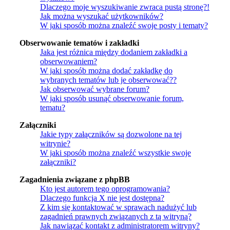
Dlaczego moje wyszukiwanie zwraca pustą stronę?!
Jak można wyszukać użytkowników?
W jaki sposób można znaleźć swoje posty i tematy?
Obserwowanie tematów i zakładki
Jaka jest różnica między dodaniem zakładki a
obserwowaniem?
W jaki sposób można dodać zakładkę do
wybranych tematów lub je obserwować??
Jak obserwować wybrane forum?
W jaki sposób usunąć obserwowanie forum,
tematu?
Załączniki
Jakie typy załączników są dozwolone na tej
witrynie?
W jaki sposób można znaleźć wszystkie swoje
załączniki?
Zagadnienia związane z phpBB
Kto jest autorem tego oprogramowania?
Dlaczego funkcja X nie jest dostępna?
Z kim się kontaktować w sprawach nadużyć lub
zagadnień prawnych związanych z tą witryną?
Jak nawiązać kontakt z administratorem witryny?