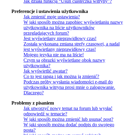
Jak działa funkcja “Usuń ciasteczka witryny”?
Preferencje i ustawienia użytkownika
Jak zmienić moje ustawienia?
W jaki sposób można zapobiec wyświetlaniu nazwy
użytkownika na liście użytkowników
przeglądających forum?
Jest wyświetlany nieprawidłowy czas!
Została wykonana zmiana strefy czasowej, a nadal
jest wyświetlany nieprawidłowy czas!
Mojego języka nie ma na liście!
Czym są obrazki wyświetlane obok nazwy
użytkownika?
Jak wyświetlić awatar?
Co to jest ranga i jak można ją zmienić?
Podczas próby wysłania wiadomości e-mail do
użytkownika witryna prosi mnie o zalogowanie.
Dlaczego?
Problemy z pisaniem
Jak utworzyć nowy temat na forum lub wysłać
odpowiedź w temacie?
W jaki sposób można zmienić lub usunąć post?
W jaki sposób można dodać podpis do swojego
posta?