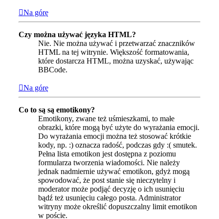
Na górę
Czy można używać języka HTML?
Nie. Nie można używać i przetwarzać znaczników
HTML na tej witrynie. Większość formatowania,
które dostarcza HTML, można uzyskać, używając
BBCode.
Na górę
Co to są są emotikony?
Emotikony, zwane też uśmieszkami, to małe
obrazki, które mogą być użyte do wyrażania emocji.
Do wyrażania emocji można też stosować krótkie
kody, np. :) oznacza radość, podczas gdy :( smutek.
Pełna lista emotikon jest dostępna z poziomu
formularza tworzenia wiadomości. Nie należy
jednak nadmiernie używać emotikon, gdyż mogą
spowodować, że post stanie się nieczytelny i
moderator może podjąć decyzję o ich usunięciu
bądź też usunięciu całego posta. Administrator
witryny może określić dopuszczalny limit emotikon
w poście.