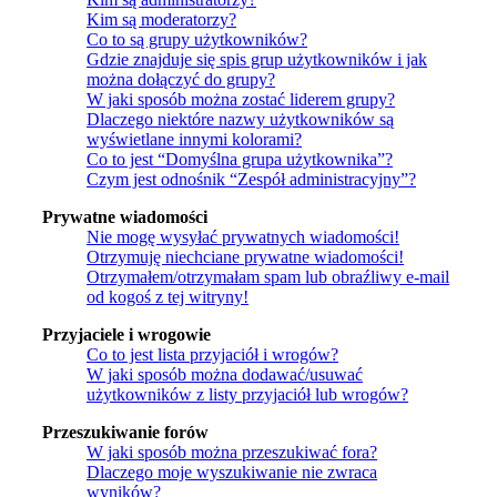
Kim są moderatorzy?
Co to są grupy użytkowników?
Gdzie znajduje się spis grup użytkowników i jak
można dołączyć do grupy?
W jaki sposób można zostać liderem grupy?
Dlaczego niektóre nazwy użytkowników są
wyświetlane innymi kolorami?
Co to jest “Domyślna grupa użytkownika”?
Czym jest odnośnik “Zespół administracyjny”?
Prywatne wiadomości
Nie mogę wysyłać prywatnych wiadomości!
Otrzymuję niechciane prywatne wiadomości!
Otrzymałem/otrzymałam spam lub obraźliwy e-mail
od kogoś z tej witryny!
Przyjaciele i wrogowie
Co to jest lista przyjaciół i wrogów?
W jaki sposób można dodawać/usuwać
użytkowników z listy przyjaciół lub wrogów?
Przeszukiwanie forów
W jaki sposób można przeszukiwać fora?
Dlaczego moje wyszukiwanie nie zwraca
wyników?