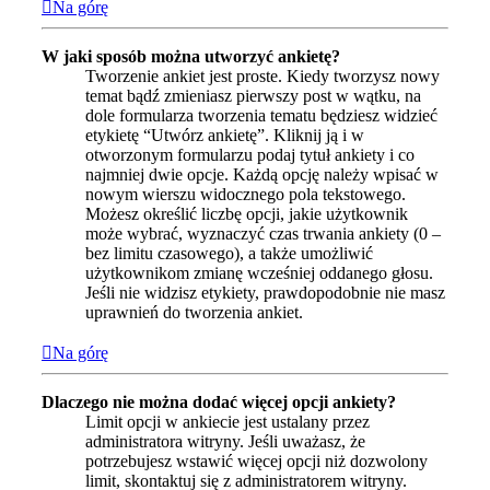
Na górę
W jaki sposób można utworzyć ankietę?
Tworzenie ankiet jest proste. Kiedy tworzysz nowy
temat bądź zmieniasz pierwszy post w wątku, na
dole formularza tworzenia tematu będziesz widzieć
etykietę “Utwórz ankietę”. Kliknij ją i w
otworzonym formularzu podaj tytuł ankiety i co
najmniej dwie opcje. Każdą opcję należy wpisać w
nowym wierszu widocznego pola tekstowego.
Możesz określić liczbę opcji, jakie użytkownik
może wybrać, wyznaczyć czas trwania ankiety (0 –
bez limitu czasowego), a także umożliwić
użytkownikom zmianę wcześniej oddanego głosu.
Jeśli nie widzisz etykiety, prawdopodobnie nie masz
uprawnień do tworzenia ankiet.
Na górę
Dlaczego nie można dodać więcej opcji ankiety?
Limit opcji w ankiecie jest ustalany przez
administratora witryny. Jeśli uważasz, że
potrzebujesz wstawić więcej opcji niż dozwolony
limit, skontaktuj się z administratorem witryny.