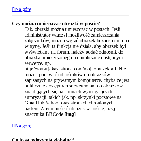
Na górę
Czy można umieszczać obrazki w poście?
Tak, obrazki można umieszczać w postach. Jeśli
administrator włączył możliwość zamieszczania
załączników, można wgrać obrazek bezpośrednio na
witrynę. Jeśli ta funkcja nie działa, aby obrazek był
wyświetlany na forum, należy podać odnośnik do
obrazka umieszczonego na publicznie dostępnym
serwerze, np.
http://www.jakas_strona.com/moj_obrazek.gif. Nie
można podawać odnośników do obrazków
zapisanych na prywatnym komputerze, chyba że jest
publicznie dostępnym serwerem ani do obrazków
znajdujących się na stronach wymagających
autoryzacji, takich jak, np. skrzynki pocztowe na
Gmail lub Yahoo! oraz stronach chronionych
hasłem. Aby umieścić obrazek w poście, użyj
znacznika BBCode
[img]
.
Na górę
Co to są ogłoszenia globalne?