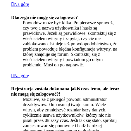
Na górę
Dlaczego nie mogę się zalogować?
Powodów może być kilka. Po pierwsze sprawdź,
czy twoja nazwa użytkownika i hasło są
prawidłowe. Jeżeli są prawidłowe, skontaktuj się z
właścicielem witryny i zapytaj, czy cię nie
zablokowano. Istnieje też prawdopodobieństwo, że
problem powoduje błędna konfiguracja witryny, na
której znajduje się forum. Skontaktuj się z
właścicielem witryny i powiadom go o tym
problemie. Musi on go naprawić.
Na górę
Rejestracja została dokonana jakiś czas temu, ale teraz
nie mogę się zalogować?!
Możliwe, że z jakiegoś powodu administrator
dezaktywował lub usunął twoje konto. Wiele
witryn, aby zmniejszyć rozmiar bazy danych,
cyklicznie usuwa użytkowników, którzy nic nie
pisali przez dłuższy czas. Jeśli tak się stało, spróbuj
zarejestrować się ponownie i bądź bardziej
aktywnym i zaangażowanym w dyskusje