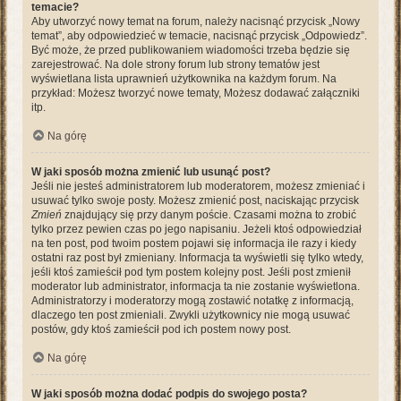
temacie?
Aby utworzyć nowy temat na forum, należy nacisnąć przycisk „Nowy
temat”, aby odpowiedzieć w temacie, nacisnąć przycisk „Odpowiedz”.
Być może, że przed publikowaniem wiadomości trzeba będzie się
zarejestrować. Na dole strony forum lub strony tematów jest
wyświetlana lista uprawnień użytkownika na każdym forum. Na
przykład: Możesz tworzyć nowe tematy, Możesz dodawać załączniki
itp.
Na górę
W jaki sposób można zmienić lub usunąć post?
Jeśli nie jesteś administratorem lub moderatorem, możesz zmieniać i
usuwać tylko swoje posty. Możesz zmienić post, naciskając przycisk
Zmień
znajdujący się przy danym poście. Czasami można to zrobić
tylko przez pewien czas po jego napisaniu. Jeżeli ktoś odpowiedział
na ten post, pod twoim postem pojawi się informacja ile razy i kiedy
ostatni raz post był zmieniany. Informacja ta wyświetli się tylko wtedy,
jeśli ktoś zamieścił pod tym postem kolejny post. Jeśli post zmienił
moderator lub administrator, informacja ta nie zostanie wyświetlona.
Administratorzy i moderatorzy mogą zostawić notatkę z informacją,
dlaczego ten post zmieniali. Zwykli użytkownicy nie mogą usuwać
postów, gdy ktoś zamieścił pod ich postem nowy post.
Na górę
W jaki sposób można dodać podpis do swojego posta?