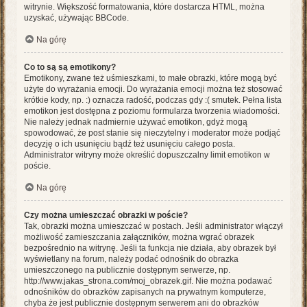
witrynie. Większość formatowania, które dostarcza HTML, można
uzyskać, używając BBCode.
Na górę
Co to są są emotikony?
Emotikony, zwane też uśmieszkami, to małe obrazki, które mogą być
użyte do wyrażania emocji. Do wyrażania emocji można też stosować
krótkie kody, np. :) oznacza radość, podczas gdy :( smutek. Pełna lista
emotikon jest dostępna z poziomu formularza tworzenia wiadomości.
Nie należy jednak nadmiernie używać emotikon, gdyż mogą
spowodować, że post stanie się nieczytelny i moderator może podjąć
decyzję o ich usunięciu bądź też usunięciu całego posta.
Administrator witryny może określić dopuszczalny limit emotikon w
poście.
Na górę
Czy można umieszczać obrazki w poście?
Tak, obrazki można umieszczać w postach. Jeśli administrator włączył
możliwość zamieszczania załączników, można wgrać obrazek
bezpośrednio na witrynę. Jeśli ta funkcja nie działa, aby obrazek był
wyświetlany na forum, należy podać odnośnik do obrazka
umieszczonego na publicznie dostępnym serwerze, np.
http://www.jakas_strona.com/moj_obrazek.gif. Nie można podawać
odnośników do obrazków zapisanych na prywatnym komputerze,
chyba że jest publicznie dostępnym serwerem ani do obrazków