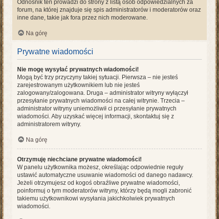
Odnośnik ten prowadzi do strony z listą osób odpowiedzialnych za
forum, na której znajduje się spis administratorów i moderatorów oraz
inne dane, takie jak fora przez nich moderowane.
Na górę
Prywatne wiadomości
Nie mogę wysyłać prywatnych wiadomości!
Mogą być trzy przyczyny takiej sytuacji. Pierwsza – nie jesteś
zarejestrowanym użytkownikiem lub nie jesteś
zalogowany/zalogowana. Druga – administrator witryny wyłączył
przesyłanie prywatnych wiadomości na całej witrynie. Trzecia –
administrator witryny uniemożliwił ci przesyłanie prywatnych
wiadomości. Aby uzyskać więcej informacji, skontaktuj się z
administratorem witryny.
Na górę
Otrzymuję niechciane prywatne wiadomości!
W panelu użytkownika możesz, określając odpowiednie reguły
ustawić automatyczne usuwanie wiadomości od danego nadawcy.
Jeżeli otrzymujesz od kogoś obraźliwe prywatne wiadomości,
poinformuj o tym moderatorów witryny, którzy będą mogli zabronić
takiemu użytkownikowi wysyłania jakichkolwiek prywatnych
wiadomości.