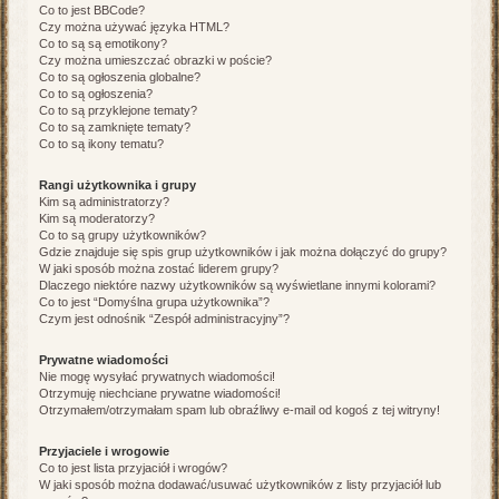
Co to jest BBCode?
Czy można używać języka HTML?
Co to są są emotikony?
Czy można umieszczać obrazki w poście?
Co to są ogłoszenia globalne?
Co to są ogłoszenia?
Co to są przyklejone tematy?
Co to są zamknięte tematy?
Co to są ikony tematu?
Rangi użytkownika i grupy
Kim są administratorzy?
Kim są moderatorzy?
Co to są grupy użytkowników?
Gdzie znajduje się spis grup użytkowników i jak można dołączyć do grupy?
W jaki sposób można zostać liderem grupy?
Dlaczego niektóre nazwy użytkowników są wyświetlane innymi kolorami?
Co to jest “Domyślna grupa użytkownika”?
Czym jest odnośnik “Zespół administracyjny”?
Prywatne wiadomości
Nie mogę wysyłać prywatnych wiadomości!
Otrzymuję niechciane prywatne wiadomości!
Otrzymałem/otrzymałam spam lub obraźliwy e-mail od kogoś z tej witryny!
Przyjaciele i wrogowie
Co to jest lista przyjaciół i wrogów?
W jaki sposób można dodawać/usuwać użytkowników z listy przyjaciół lub