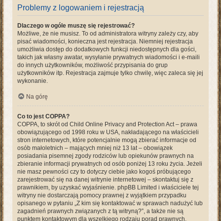
Problemy z logowaniem i rejestracją
Dlaczego w ogóle muszę się rejestrować?
Możliwe, że nie musisz. To od administratora witryny zależy czy, aby
pisać wiadomości, konieczna jest rejestracja. Niemniej rejestracja
umożliwia dostęp do dodatkowych funkcji niedostępnych dla gości,
takich jak własny awatar, wysyłanie prywatnych wiadomości i e-maili
do innych użytkowników, możliwość przypisania do grup
użytkowników itp. Rejestracja zajmuje tylko chwilę, więc zaleca się jej
wykonanie.
Na górę
Co to jest COPPA?
COPPA, to skrót od Child Online Privacy and Protection Act – prawa
obowiązującego od 1998 roku w USA, nakładającego na właścicieli
stron internetowych, które potencjalnie mogą zbierać informacje od
osób małoletnich – mających mniej niż 13 lat – obowiązek
posiadania pisemnej zgody rodziców lub opiekunów prawnych na
zbieranie informacji prywatnych od osób poniżej 13 roku życia. Jeżeli
nie masz pewności czy to dotyczy ciebie jako kogoś próbującego
zarejestrować się na danej witrynie internetowej – skontaktuj się z
prawnikiem, by uzyskać wyjaśnienie. phpBB Limited i właściciele tej
witryny nie dostarczają pomocy prawnej z wyjątkiem przypadku
opisanego w pytaniu „Z kim się kontaktować w sprawach nadużyć lub
zagadnień prawnych związanych z tą witryną?”, a także nie są
punktem kontaktowym dla wszelkiego rodzaju porad prawnych.