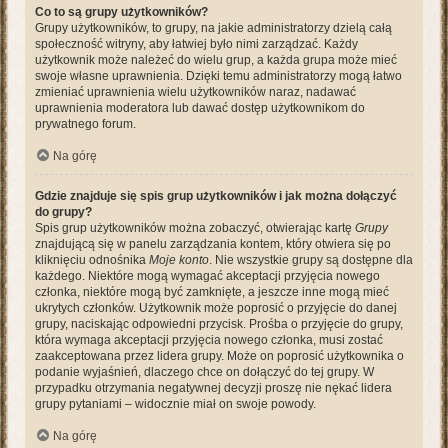
Co to są grupy użytkowników?
Grupy użytkowników, to grupy, na jakie administratorzy dzielą całą
społeczność witryny, aby łatwiej było nimi zarządzać. Każdy
użytkownik może należeć do wielu grup, a każda grupa może mieć
swoje własne uprawnienia. Dzięki temu administratorzy mogą łatwo
zmieniać uprawnienia wielu użytkowników naraz, nadawać
uprawnienia moderatora lub dawać dostęp użytkownikom do
prywatnego forum.
Na górę
Gdzie znajduje się spis grup użytkowników i jak można dołączyć
do grupy?
Spis grup użytkowników można zobaczyć, otwierając kartę
Grupy
znajdującą się w panelu zarządzania kontem, który otwiera się po
kliknięciu odnośnika
Moje konto
. Nie wszystkie grupy są dostępne dla
każdego. Niektóre mogą wymagać akceptacji przyjęcia nowego
członka, niektóre mogą być zamknięte, a jeszcze inne mogą mieć
ukrytych członków. Użytkownik może poprosić o przyjęcie do danej
grupy, naciskając odpowiedni przycisk. Prośba o przyjęcie do grupy,
która wymaga akceptacji przyjęcia nowego członka, musi zostać
zaakceptowana przez lidera grupy. Może on poprosić użytkownika o
podanie wyjaśnień, dlaczego chce on dołączyć do tej grupy. W
przypadku otrzymania negatywnej decyzji proszę nie nękać lidera
grupy pytaniami – widocznie miał on swoje powody.
Na górę