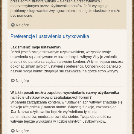
przez administratora witryny – śledzenia przeczytanych i
nieprzeczytanych przez użytkownika postów. Jeśli występują
problemy z logowaniem/wylogowaniem, usunięcie ciasteczek może
być pomocne.
Na górę
Preferencje i ustawienia użytkownika
Jak zmienić moje ustawienia?
Jeżeli jesteś zarejestrowanym użytkownikiem, wszystkie twoje
ustawienia są zapisywane w bazie danych witryny. Aby je zmienić,
przejdź do panelu zarządzania swoim kontem. W tym miejscu możesz
dokonać zmian swoich ustawień i preferencji. Odnośnik do panelu o
nazwie “Moje konto” znajduje się zazwyczaj na górze stron witryny.
Na górę
W jaki sposób można zapobiec wyświetlaniu nazwy użytkownika
na liście użytkowników przeglądających forum?
W panelu zarządzania kontem, w “Ustawieniach witryny” znajduje się
funkcja
Nie pokazuj statusu online
. Włącz tę funkcję, zaznaczając
Tak
. Nazwa użytkownika będzie wyświetlana tylko dla
administratorów, moderatorów i dla ciebie. Twoja obecność na
witrynie będzie wykazana w liczbie ukrytych użytkowników.
Na górę