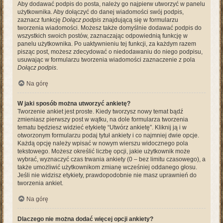
Aby dodawać podpis do posta, należy go najpierw utworzyć w panelu
użytkownika. Aby dołączyć do danej wiadomości swój podpis,
zaznacz funkcję
Dołącz podpis
znajdującą się w formularzu
tworzenia wiadomości. Możesz także domyślnie dodawać podpis do
wszystkich swoich postów, zaznaczając odpowiednią funkcję w
panelu użytkownika. Po uaktywnieniu tej funkcji, za każdym razem
pisząc post, możesz zdecydować o niedodawaniu do niego podpisu,
usuwając w formularzu tworzenia wiadomości zaznaczenie z pola
Dołącz podpis
.
Na górę
W jaki sposób można utworzyć ankietę?
Tworzenie ankiet jest proste. Kiedy tworzysz nowy temat bądź
zmieniasz pierwszy post w wątku, na dole formularza tworzenia
tematu będziesz widzieć etykietę “Utwórz ankietę”. Kliknij ją i w
otworzonym formularzu podaj tytuł ankiety i co najmniej dwie opcje.
Każdą opcję należy wpisać w nowym wierszu widocznego pola
tekstowego. Możesz określić liczbę opcji, jakie użytkownik może
wybrać, wyznaczyć czas trwania ankiety (0 – bez limitu czasowego), a
także umożliwić użytkownikom zmianę wcześniej oddanego głosu.
Jeśli nie widzisz etykiety, prawdopodobnie nie masz uprawnień do
tworzenia ankiet.
Na górę
Dlaczego nie można dodać więcej opcji ankiety?