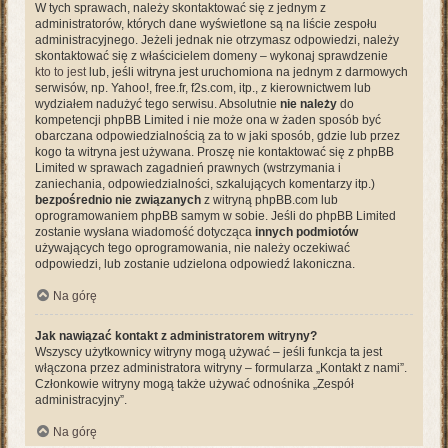
W tych sprawach, należy skontaktować się z jednym z
administratorów, których dane wyświetlone są na liście zespołu
administracyjnego. Jeżeli jednak nie otrzymasz odpowiedzi, należy
skontaktować się z właścicielem domeny – wykonaj sprawdzenie
kto to jest
lub, jeśli witryna jest uruchomiona na jednym z darmowych
serwisów, np. Yahoo!, free.fr, f2s.com, itp., z kierownictwem lub
wydziałem nadużyć tego serwisu. Absolutnie
nie należy
do
kompetencji phpBB Limited i nie może ona w żaden sposób być
obarczana odpowiedzialnością za to w jaki sposób, gdzie lub przez
kogo ta witryna jest używana. Proszę nie kontaktować się z phpBB
Limited w sprawach zagadnień prawnych (wstrzymania i
zaniechania, odpowiedzialności, szkalujących komentarzy itp.)
bezpośrednio nie związanych
z witryną phpBB.com lub
oprogramowaniem phpBB samym w sobie. Jeśli do phpBB Limited
zostanie wysłana wiadomość dotycząca
innych podmiotów
używających tego oprogramowania, nie należy oczekiwać
odpowiedzi, lub zostanie udzielona odpowiedź lakoniczna.
Na górę
Jak nawiązać kontakt z administratorem witryny?
Wszyscy użytkownicy witryny mogą używać – jeśli funkcja ta jest
włączona przez administratora witryny – formularza „Kontakt z nami”.
Członkowie witryny mogą także używać odnośnika „Zespół
administracyjny”.
Na górę