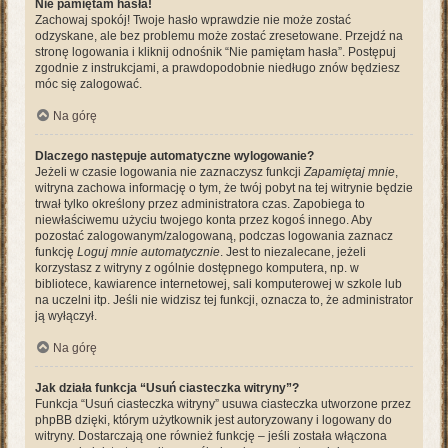
Nie pamiętam hasła!
Zachowaj spokój! Twoje hasło wprawdzie nie może zostać
odzyskane, ale bez problemu może zostać zresetowane. Przejdź na
stronę logowania i kliknij odnośnik “Nie pamiętam hasła”. Postępuj
zgodnie z instrukcjami, a prawdopodobnie niedługo znów będziesz
móc się zalogować.
Na górę
Dlaczego następuje automatyczne wylogowanie?
Jeżeli w czasie logowania nie zaznaczysz funkcji
Zapamiętaj mnie
,
witryna zachowa informację o tym, że twój pobyt na tej witrynie będzie
trwał tylko określony przez administratora czas. Zapobiega to
niewłaściwemu użyciu twojego konta przez kogoś innego. Aby
pozostać zalogowanym/zalogowaną, podczas logowania zaznacz
funkcję
Loguj mnie automatycznie
. Jest to niezalecane, jeżeli
korzystasz z witryny z ogólnie dostępnego komputera, np. w
bibliotece, kawiarence internetowej, sali komputerowej w szkole lub
na uczelni itp. Jeśli nie widzisz tej funkcji, oznacza to, że administrator
ją wyłączył.
Na górę
Jak działa funkcja “Usuń ciasteczka witryny”?
Funkcja “Usuń ciasteczka witryny” usuwa ciasteczka utworzone przez
phpBB dzięki, którym użytkownik jest autoryzowany i logowany do
witryny. Dostarczają one również funkcję – jeśli została włączona