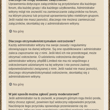
Dlaczego nie mogę dodawać załączników?
Uprawnienia dotyczące załączników są przydzielane dla każdego
forum, dla każdej grupy i dla każdego użytkownika. Administrator
witryny mógł nie zezwolić na zamieszczanie załączników na forum,
na którym piszesz lub przyznał uprawnienia tylko niektórym grupom.
Jeśli nadal nie masz jasności, dlaczego nie możesz zamieszczać
załączników, skontaktuj się z administratorem witryny.
Na górę
Dlaczego otrzymałem/otrzymałam ostrzeżenie?
Każdy administrator witryny ma swoje zasady i regulaminy
obowiązujące na danej witrynie. Są one opublikowane i administrator
zaleca zapoznanie się z nimi. Jeśli ktoś ich nie przestrzegał, może
otrzymać ostrzeżenie. O udzieleniu ostrzeżenia decyduje
administrator witryny. phpBB Limited nie ma nic wspólnego z
ostrzeżeniami udzielanymi na tej witrynie i nie ponosi żadnej
odpowiedzialności związanej z nimi. Jeśli nadal nie masz jasności,
dlaczego otrzymałeś/otrzymałaś ostrzeżenie, skontaktuj się z
administratorem witryny.
Na górę
W jaki sposób można zgłosić posty moderatorowi?
Jeśli administrator na to zezwolił, w prawym górnym rogu treści posta,
który chcesz zgłosić, powinien być widoczny odpowiedni przycisk.
Naciśnięcie tego przycisku spowoduje przeniesienie cię do