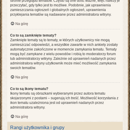
stronie przeglądu tematów. Często są one dość ważne, więc należy je
przeczytać, gdy tylko jest to możliwe. Podobnie, jak uprawnienia
zamieszczania ogłoszeń i globalnych ogłoszeń, uprawnienia
przyklejania tematów są nadawane przez administratora witryny.
Na górę
Co to są zamknięte tematy?
Zamknięte tematy są to tematy, w których użytkownicy nie mogą
zamieszczać odpowiedzi, a wszystkie zawarte w nich ankiety zostały
automatycznie zakończone w momencie zamykania tematu. Tematy
mogą być zamykane z wielu powodów i robią to moderatorzy forum
lub administratorzy witryny. Zależnie od uprawnień nadanych przez
administratora witryny użytkownik może mieć możliwość zamykania
swoich tematów.
Na górę
Co to są ikony tematu?
Ikony tematu są obrazkami wybieranymi przez autora tematu
skojarzonymi z postami – sugerują ich treść. Możliwość korzystania z
ikon tematu uzależniona jest od uprawnień nadanych przez
administratora witryny.
Na górę
Rangi użytkownika i grupy