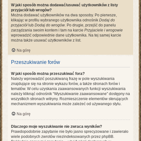
W jaki sposób można dodawać/usuwać użytkowników z listy
przyjaciół lub wrogów?
Można dodawać użytkowników na dwa sposoby. Po pierwsze,
klikając w profilu wybranego użytkownika odnośnik
Dodaj do
przyjaciół
lub
Dodaj do wrogów
. Po drugie, przejść do panelu
zarządzania swoim kontem i tam na karcie
Przyjaciele i wrogowie
wprowadzić odpowiednie dane użytkownika. Na tej samej karcie
można także usuwać użytkowników z list.
Na górę
Przeszukiwanie forów
W jaki sposób można przeszukiwać fora?
Należy wprowadzić poszukiwaną frazę w pole wyszukiwania
znajdujące się na stronie wykazu forów, a także stronach forów i
tematów. W celu uzyskania zaawansowanych funkcji wyszukiwania
należy kliknąć odnośnik “Wyszukiwanie zaawansowane” dostępny na
wszystkich stronach witryny. Rozmieszczenie elementów sterujących
mechanizmem wyszukiwania może zależeć od używanego stylu.
Na górę
Dlaczego moje wyszukiwanie nie zwraca wyników?
Prawdopodobnie zapytanie nie było jasno sprecyzowane i zawierało
wiele podobnych zwrotów niezindeksowanych przez phpBB.