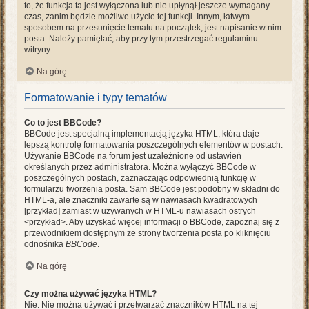
to, że funkcja ta jest wyłączona lub nie upłynął jeszcze wymagany
czas, zanim będzie możliwe użycie tej funkcji. Innym, łatwym
sposobem na przesunięcie tematu na początek, jest napisanie w nim
posta. Należy pamiętać, aby przy tym przestrzegać regulaminu
witryny.
Na górę
Formatowanie i typy tematów
Co to jest BBCode?
BBCode jest specjalną implementacją języka HTML, która daje
lepszą kontrolę formatowania poszczególnych elementów w postach.
Używanie BBCode na forum jest uzależnione od ustawień
określanych przez administratora. Można wyłączyć BBCode w
poszczególnych postach, zaznaczając odpowiednią funkcję w
formularzu tworzenia posta. Sam BBCode jest podobny w składni do
HTML-a, ale znaczniki zawarte są w nawiasach kwadratowych
[przykład] zamiast w używanych w HTML-u nawiasach ostrych
<przykład>. Aby uzyskać więcej informacji o BBCode, zapoznaj się z
przewodnikiem dostępnym ze strony tworzenia posta po kliknięciu
odnośnika
BBCode
.
Na górę
Czy można używać języka HTML?
Nie. Nie można używać i przetwarzać znaczników HTML na tej