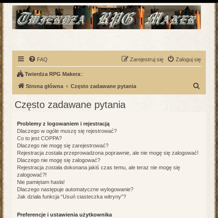
FAQ
Zarejestruj się
Zaloguj się
Twierdza RPG Makera
::
S
Strona główna
Często zadawane pytania
z
Często zadawane pytania
u
k
Problemy z logowaniem i rejestracją
Dlaczego w ogóle muszę się rejestrować?
a
Co to jest COPPA?
j
Dlaczego nie mogę się zarejestrować?
Rejestracja została przeprowadzona poprawnie, ale nie mogę się zalogować!
Dlaczego nie mogę się zalogować?
Rejestracja została dokonana jakiś czas temu, ale teraz nie mogę się
zalogować?!
Nie pamiętam hasła!
Dlaczego następuje automatyczne wylogowanie?
Jak działa funkcja “Usuń ciasteczka witryny”?
Preferencje i ustawienia użytkownika