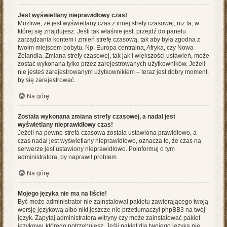
Jest wyświetlany nieprawidłowy czas!
Możliwe, że jest wyświetlany czas z innej strefy czasowej, niż ta, w
której się znajdujesz. Jeśli tak właśnie jest, przejdź do panelu
zarządzania kontem i zmień strefę czasową, tak aby była zgodna z
twoim miejscem pobytu. Np. Europa centralna, Afryka, czy Nowa
Zelandia. Zmiana strefy czasowej, tak jak i większości ustawień, może
zostać wykonana tylko przez zarejestrowanych użytkowników. Jeżeli
nie jesteś zarejestrowanym użytkownikiem – teraz jest dobry moment,
by się zarejestrować.
Na górę
Została wykonana zmiana strefy czasowej, a nadal jest
wyświetlany nieprawidłowy czas!
Jeżeli na pewno strefa czasowa została ustawiona prawidłowo, a
czas nadal jest wyświetlany nieprawidłowo, oznacza to, że czas na
serwerze jest ustawiony nieprawidłowo. Poinformuj o tym
administratora, by naprawił problem.
Na górę
Mojego języka nie ma na liście!
Być może administrator nie zainstalował pakietu zawierającego twoją
wersję językową albo nikt jeszcze nie przetłumaczył phpBB3 na twój
język. Zapytaj administratora witryny czy może zainstalować pakiet
językowy, którego potrzebujesz. Jeśli pakiet dla twojego języka nie