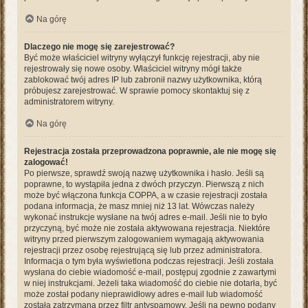
Na górę
Dlaczego nie mogę się zarejestrować?
Być może właściciel witryny wyłączył funkcję rejestracji, aby nie
rejestrowały się nowe osoby. Właściciel witryny mógł także
zablokować twój adres IP lub zabronił nazwy użytkownika, którą
próbujesz zarejestrować. W sprawie pomocy skontaktuj się z
administratorem witryny.
Na górę
Rejestracja została przeprowadzona poprawnie, ale nie mogę się
zalogować!
Po pierwsze, sprawdź swoją nazwę użytkownika i hasło. Jeśli są
poprawne, to wystąpiła jedna z dwóch przyczyn. Pierwszą z nich
może być włączona funkcja COPPA, a w czasie rejestracji została
podana informacja, że masz mniej niż 13 lat. Wówczas należy
wykonać instrukcje wysłane na twój adres e-mail. Jeśli nie to było
przyczyną, być może nie została aktywowana rejestracja. Niektóre
witryny przed pierwszym zalogowaniem wymagają aktywowania
rejestracji przez osobę rejestrującą się lub przez administratora.
Informacja o tym była wyświetlona podczas rejestracji. Jeśli została
wysłana do ciebie wiadomość e-mail, postępuj zgodnie z zawartymi
w niej instrukcjami. Jeżeli taka wiadomość do ciebie nie dotarła, być
może został podany nieprawidłowy adres e-mail lub wiadomość
została zatrzymana przez filtr antyspamowy. Jeśli na pewno podany