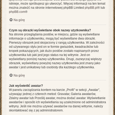
istnieje, może spróbujesz go utworzyć. Więcej informacji na ten temat
można znaleźć na stronie internetowej phpBB Limited
phpBB.pl
® lub
phpBB.com
®
Na górę
Czym są obrazki wyświetlane obok nazwy użytkownika?
Na stronie przeglądania postów, w miejscu, gdzie są wyświetlane
informacje o użytkowniku, mogą być wyświetlane dwa obrazki.
Pierwszy obrazek jest skojarzony z rangą użytkownika. W zależności
od używanego stylu jest on w formie gwiazdek, kwadracików lub
kropek pokazujących, jak dużo postów zostało napisanych przez
użytkownika lub jaki jest jego status na tej witrynie. Jest on
wyświetlany poniżej nazwy użytkownika. Drugi, zazwyczaj większy
obrazek, wyświetlany powyżej nazwy użytkownika jest znany jako
awatar i jest unikatowy lub osobisty dla każdego użytkownika.
Na górę
Jak wyświetlić awatar?
W panelu zarządzania kontem na karcie „Profil” w sekcji „Awatar”,
używając jednej z czterech metod: Gravatar, Galeria awatarów,
Zdalny awatar lub Prześlij awatar, można dodać awatar. Wyświetlanie
awatarów i sposób ich wyświetlania są uzależnione od administratora
witryny. Jeśli nie można używać awatarów na danej witrynie, należy
skontaktować się z jej administratorem.