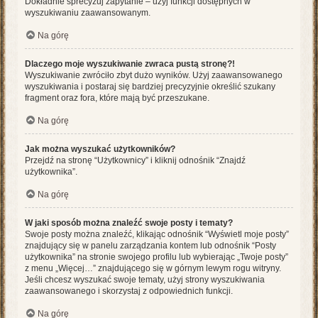
Dokładnie sprecyzuj zapytanie – użyj funkcji dostępnych w
wyszukiwaniu zaawansowanym.
Na górę
Dlaczego moje wyszukiwanie zwraca pustą stronę?!
Wyszukiwanie zwróciło zbyt dużo wyników. Użyj zaawansowanego
wyszukiwania i postaraj się bardziej precyzyjnie określić szukany
fragment oraz fora, które mają być przeszukane.
Na górę
Jak można wyszukać użytkowników?
Przejdź na stronę “Użytkownicy” i kliknij odnośnik “Znajdź
użytkownika”.
Na górę
W jaki sposób można znaleźć swoje posty i tematy?
Swoje posty można znaleźć, klikając odnośnik “Wyświetl moje posty”
znajdujący się w panelu zarządzania kontem lub odnośnik “Posty
użytkownika” na stronie swojego profilu lub wybierając „Twoje posty”
z menu „Więcej…” znajdującego się w górnym lewym rogu witryny.
Jeśli chcesz wyszukać swoje tematy, użyj strony wyszukiwania
zaawansowanego i skorzystaj z odpowiednich funkcji.
Na górę