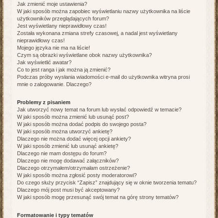
Jak zmienić moje ustawienia?
W jaki sposób można zapobiec wyświetlaniu nazwy użytkownika na liście
użytkowników przeglądających forum?
Jest wyświetlany nieprawidłowy czas!
Została wykonana zmiana strefy czasowej, a nadal jest wyświetlany
nieprawidłowy czas!
Mojego języka nie ma na liście!
Czym są obrazki wyświetlane obok nazwy użytkownika?
Jak wyświetlić awatar?
Co to jest ranga i jak można ją zmienić?
Podczas próby wysłania wiadomości e-mail do użytkownika witryna prosi
mnie o zalogowanie. Dlaczego?
Problemy z pisaniem
Jak utworzyć nowy temat na forum lub wysłać odpowiedź w temacie?
W jaki sposób można zmienić lub usunąć post?
W jaki sposób można dodać podpis do swojego posta?
W jaki sposób można utworzyć ankietę?
Dlaczego nie można dodać więcej opcji ankiety?
W jaki sposób zmienić lub usunąć ankietę?
Dlaczego nie mam dostępu do forum?
Dlaczego nie mogę dodawać załączników?
Dlaczego otrzymałem/otrzymałam ostrzeżenie?
W jaki sposób można zgłosić posty moderatorowi?
Do czego służy przycisk “Zapisz” znajdujący się w oknie tworzenia tematu?
Dlaczego mój post musi być akceptowany?
W jaki sposób mogę przesunąć swój temat na górę strony tematów?
Formatowanie i typy tematów