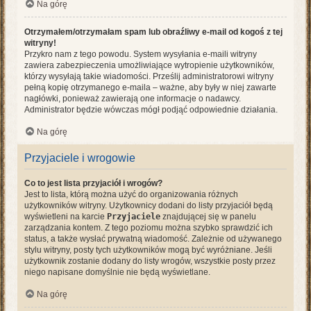
Na górę
Otrzymałem/otrzymałam spam lub obraźliwy e-mail od kogoś z tej
witryny!
Przykro nam z tego powodu. System wysyłania e-maili witryny
zawiera zabezpieczenia umożliwiające wytropienie użytkowników,
którzy wysyłają takie wiadomości. Prześlij administratorowi witryny
pełną kopię otrzymanego e-maila – ważne, aby były w niej zawarte
nagłówki, ponieważ zawierają one informacje o nadawcy.
Administrator będzie wówczas mógł podjąć odpowiednie działania.
Na górę
Przyjaciele i wrogowie
Co to jest lista przyjaciół i wrogów?
Jest to lista, którą można użyć do organizowania różnych
użytkowników witryny. Użytkownicy dodani do listy przyjaciół będą
wyświetleni na karcie
Przyjaciele
znajdującej się w panelu
zarządzania kontem. Z tego poziomu można szybko sprawdzić ich
status, a także wysłać prywatną wiadomość. Zależnie od używanego
stylu witryny, posty tych użytkowników mogą być wyróżniane. Jeśli
użytkownik zostanie dodany do listy wrogów, wszystkie posty przez
niego napisane domyślnie nie będą wyświetlane.
Na górę