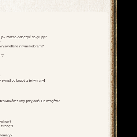
 i jak można dołączyć do grupy?
?
wyświetlane innymi kolorami?
y”?
!
e-mail od kogoś z tej witryny!
owników z listy przyjaciół lub wrogów?
yników?
stronę?!
 tematy?