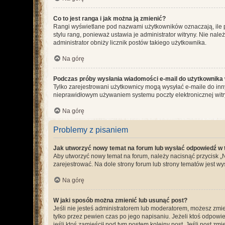
Co to jest ranga i jak można ją zmienić?
Rangi wyświetlane pod nazwami użytkowników oznaczają, ile po
stylu rang, ponieważ ustawia je administrator witryny. Nie należ
administrator obniży licznik postów takiego użytkownika.
Na górę
Podczas próby wysłania wiadomości e-mail do użytkownika 
Tylko zarejestrowani użytkownicy mogą wysyłać e-maile do inny
nieprawidłowym używaniem systemu poczty elektronicznej wit
Na górę
Problemy z pisaniem
Jak utworzyć nowy temat na forum lub wysłać odpowiedź w
Aby utworzyć nowy temat na forum, należy nacisnąć przycisk 
zarejestrować. Na dole strony forum lub strony tematów jest 
Na górę
W jaki sposób można zmienić lub usunąć post?
Jeśli nie jesteś administratorem lub moderatorem, możesz zmie
tylko przez pewien czas po jego napisaniu. Jeżeli ktoś odpowiedz
jeśli ktoś zamieścił pod tym postem kolejny post. Jeśli post zm