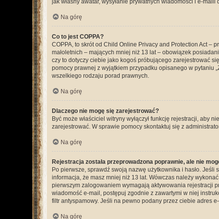
jak własny awatar, wysyłanie prywatnych wiadomości i e-maili 
Na górę
Co to jest COPPA?
COPPA, to skrót od Child Online Privacy and Protection Act – 
małoletnich – mających mniej niż 13 lat – obowiązek posiadan
czy to dotyczy ciebie jako kogoś próbującego zarejestrować się 
pomocy prawnej z wyjątkiem przypadku opisanego w pytaniu „Z
wszelkiego rodzaju porad prawnych.
Na górę
Dlaczego nie mogę się zarejestrować?
Być może właściciel witryny wyłączył funkcję rejestracji, aby n
zarejestrować. W sprawie pomocy skontaktuj się z administrato
Na górę
Rejestracja została przeprowadzona poprawnie, ale nie mog
Po pierwsze, sprawdź swoją nazwę użytkownika i hasło. Jeśli 
informacja, że masz mniej niż 13 lat. Wówczas należy wykonać i
pierwszym zalogowaniem wymagają aktywowania rejestracji przez
wiadomość e-mail, postępuj zgodnie z zawartymi w niej instru
filtr antyspamowy. Jeśli na pewno podany przez ciebie adres e-
Na górę