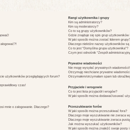
Rangi użytkownika i grupy
Kim są administratorzy?
Kim są moderatorzy?
Co to są grupy użytkowników?
ogować!
Gdzie znajduje się spis grup użytkowników
W jaki sposób można zostać liderem grupy
 zalogować?!
Dlaczego niektóre nazwy użytkowników są 
Co to jest “Domyślna grupa użytkownika”?
Czym jest odnośnik “Zespół administracyjn
Prywatne wiadomości
Nie mogę wysyłać prywatnych wiadomości!
Otrzymuję niechciane prywatne wiadomości
ście użytkowników przeglądających forum?
Otrzymałem/otrzymałam spam lub obraźliwy 
ieprawidłowy czas!
Przyjaciele i wrogowie
Co to jest lista przyjaciół i wrogów?
W jaki sposób można dodawać/usuwać użytk
Przeszukiwanie forów
osi mnie o zalogowanie. Dlaczego?
W jaki sposób można przeszukiwać fora?
Dlaczego moje wyszukiwanie nie zwraca w
Dlaczego moje wyszukiwanie zwraca pustą 
Jak można wyszukać użytkowników?
W jaki sposób można znaleźć swoje posty i