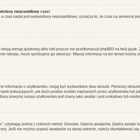
wietlany nieprawidłowy czas!
a czas nadal jest wyświetlany nieprawidłowo, oznacza to, że czas na serwerze jes
 twoją wersję językową albo nikt jeszcze nie przetłumaczył phpBB3 na twój język. 
a nie istnieje, może spróbujesz go utworzyć. Więcej informacji na ten temat można 
ane informacje o użytkowniku, mogą być wyświetlane dwa obrazki. Pierwszy obrazek
pek pokazujących, jak dużo postów zostało napisanych przez użytkownika lub jaki j
lany powyżej nazwy użytkownika jest znany jako awatar i jest unikatowy lub osobi
ar”, używając jednej z czterech metod: Gravatar, Galeria awatarów, Zdalny awatar 
ryny. Jeśli nie można używać awatarów na danej witrynie, należy skontaktować się 