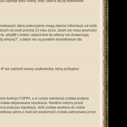
a zajmuje tylko chwilę, więc zaleca się jej wykonanie.
ernetowych, które potencjalnie mogą zbierać informacje od osób
tnych od osób poniżej 13 roku życia. Jeżeli nie masz pewności
e. phpBB Limited i właściciele tej witryny nie dostarczają
ą witryną?”, a także nie są punktem kontaktowym dla
s IP lub zabronił nazwy użytkownika, którą próbujesz
ona funkcja COPPA, a w czasie rejestracji została podana
została aktywowana rejestracja. Niektóre witryny przed
na podczas rejestracji. Jeśli została wysłana do ciebie
rawidłowy adres e-mail lub wiadomość została zatrzymana przez