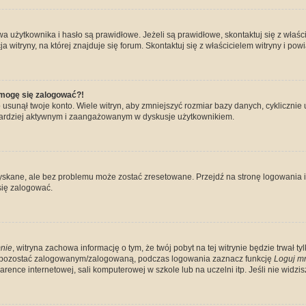
żytkownika i hasło są prawidłowe. Jeżeli są prawidłowe, skontaktuj się z właścicie
itryny, na której znajduje się forum. Skontaktuj się z właścicielem witryny i po
e mogę się zalogować?!
sunął twoje konto. Wiele witryn, aby zmniejszyć rozmiar bazy danych, cyklicznie u
dź bardziej aktywnym i zaangażowanym w dyskusje użytkownikiem.
kane, ale bez problemu może zostać zresetowane. Przejdź na stronę logowania i k
się zalogować.
nie
, witryna zachowa informację o tym, że twój pobyt na tej witrynie będzie trwał t
y pozostać zalogowanym/zalogowaną, podczas logowania zaznacz funkcję
Loguj m
ence internetowej, sali komputerowej w szkole lub na uczelni itp. Jeśli nie widzisz t