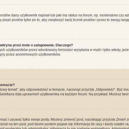
stów dany użytkownik napisał lub jaki ma status na forum, np. moderatora czy a
y pisać postów tylko po to, aby zwiększyć swój licznik postów i przez to swoją rangę
witryna prosi mnie o zalogowanie. Dlaczego?
ch użytkowników przez wbudowany formularz wysyłania e-maili i tylko wtedy, jeżeli
ryny przez anonimowych użytkowników.
 temacie?
„Nowy temat”, aby odpowiedzieć w temacie, nacisnąć przycisk „Odpowiedz”. Być mo
wyświetlana lista uprawnień użytkownika na każdym forum. Na przykład: Możesz two
niać i usuwać tylko swoje posty. Możesz zmienić post, naciskając przycisk
Zmień
z
iał na ten post, pod twoim postem pojawi się informacja ile razy i kiedy ostatni raz
ienił moderator lub administrator, informacja ta nie zostanie wyświetlona. Administr