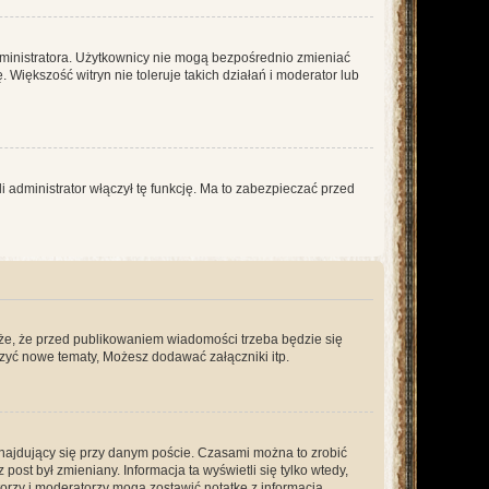
dministratora. Użytkownicy nie mogą bezpośrednio zmieniać
. Większość witryn nie toleruje takich działań i moderator lub
 administrator włączył tę funkcję. Ma to zabezpieczać przed
że, że przed publikowaniem wiadomości trzeba będzie się
rzyć nowe tematy, Możesz dodawać załączniki itp.
najdujący się przy danym poście. Czasami można to zrobić
 post był zmieniany. Informacja ta wyświetli się tylko wtedy,
atorzy i moderatorzy mogą zostawić notatkę z informacją,