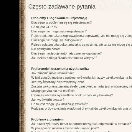
Często zadawane pytania
Problemy z logowaniem i rejestracją
Dlaczego w ogóle muszę się rejestrować?
Co to jest COPPA?
Dlaczego nie mogę się zarejestrować?
Rejestracja została przeprowadzona poprawnie, ale nie mogę się zal
Dlaczego nie mogę się zalogować?
Rejestracja została dokonana jakiś czas temu, ale teraz nie mogę się
Nie pamiętam hasła!
Dlaczego następuje automatyczne wylogowanie?
Jak działa funkcja “Usuń ciasteczka witryny”?
Preferencje i ustawienia użytkownika
Jak zmienić moje ustawienia?
W jaki sposób można zapobiec wyświetlaniu nazwy użytkownika na li
Jest wyświetlany nieprawidłowy czas!
Została wykonana zmiana strefy czasowej, a nadal jest wyświetlany n
Mojego języka nie ma na liście!
Czym są obrazki wyświetlane obok nazwy użytkownika?
Jak wyświetlić awatar?
Co to jest ranga i jak można ją zmienić?
Podczas próby wysłania wiadomości e-mail do użytkownika witryna pr
Problemy z pisaniem
Jak utworzyć nowy temat na forum lub wysłać odpowiedź w temacie?
W jaki sposób można zmienić lub usunąć post?