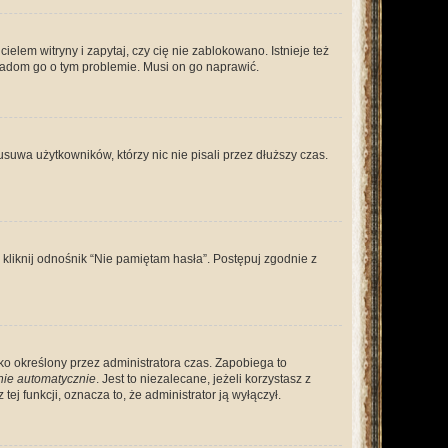
lem witryny i zapytaj, czy cię nie zablokowano. Istnieje też
wiadom go o tym problemie. Musi on go naprawić.
suwa użytkowników, którzy nic nie pisali przez dłuższy czas.
liknij odnośnik “Nie pamiętam hasła”. Postępuj zgodnie z
ylko określony przez administratora czas. Zapobiega to
nie automatycznie
. Jest to niezalecane, jeżeli korzystasz z
ej funkcji, oznacza to, że administrator ją wyłączył.