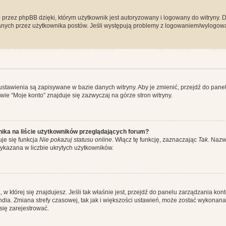
przez phpBB dzięki, którym użytkownik jest autoryzowany i logowany do witryny. D
zytanych przez użytkownika postów. Jeśli występują problemy z logowaniem/wylogo
 ustawienia są zapisywane w bazie danych witryny. Aby je zmienić, przejdź do p
ie “Moje konto” znajduje się zazwyczaj na górze stron witryny.
ika na liście użytkowników przeglądających forum?
je się funkcja
Nie pokazuj statusu online
. Włącz tę funkcję, zaznaczając
Tak
. Nazw
wykazana w liczbie ukrytych użytkowników.
ta, w której się znajdujesz. Jeśli tak właśnie jest, przejdź do panelu zarządzania k
dia. Zmiana strefy czasowej, tak jak i większości ustawień, może zostać wykonana 
się zarejestrować.