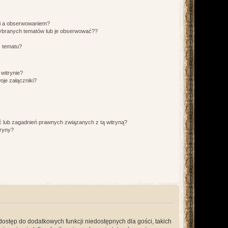
ki a obserwowaniem?
ybranych tematów lub je obserwować??
, tematu?
 witrynie?
je załączniki?
 lub zagadnień prawnych związanych z tą witryną?
tryny?
 dostęp do dodatkowych funkcji niedostępnych dla gości, takich