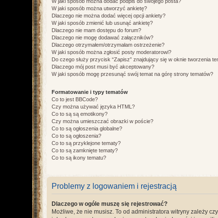
W jaki sposób można dodać podpis do swojego posta?
W jaki sposób można utworzyć ankietę?
Dlaczego nie można dodać więcej opcji ankiety?
W jaki sposób zmienić lub usunąć ankietę?
Dlaczego nie mam dostępu do forum?
Dlaczego nie mogę dodawać załączników?
Dlaczego otrzymałem/otrzymałam ostrzeżenie?
W jaki sposób można zgłosić posty moderatorowi?
Do czego służy przycisk “Zapisz” znajdujący się w oknie tworzenia t
Dlaczego mój post musi być akceptowany?
W jaki sposób mogę przesunąć swój temat na górę strony tematów?
Formatowanie i typy tematów
Co to jest BBCode?
Czy można używać języka HTML?
Co to są są emotikony?
Czy można umieszczać obrazki w poście?
Co to są ogłoszenia globalne?
Co to są ogłoszenia?
Co to są przyklejone tematy?
Co to są zamknięte tematy?
Co to są ikony tematu?
Problemy z logowaniem i rejestracją
Dlaczego w ogóle muszę się rejestrować?
Możliwe, że nie musisz. To od administratora witryny zależy cz