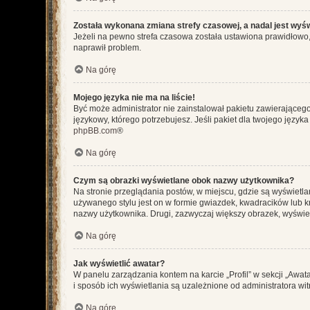
Została wykonana zmiana strefy czasowej, a nadal jest wyś
Jeżeli na pewno strefa czasowa została ustawiona prawidłowo, 
naprawił problem.
Na górę
Mojego języka nie ma na liście!
Być może administrator nie zainstalował pakietu zawierającego
językowy, którego potrzebujesz. Jeśli pakiet dla twojego język
phpBB.com
®
Na górę
Czym są obrazki wyświetlane obok nazwy użytkownika?
Na stronie przeglądania postów, w miejscu, gdzie są wyświetl
używanego stylu jest on w formie gwiazdek, kwadracików lub kro
nazwy użytkownika. Drugi, zazwyczaj większy obrazek, wyświet
Na górę
Jak wyświetlić awatar?
W panelu zarządzania kontem na karcie „Profil” w sekcji „Awat
i sposób ich wyświetlania są uzależnione od administratora wit
Na górę