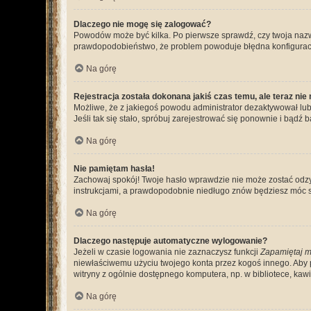
Dlaczego nie mogę się zalogować?
Powodów może być kilka. Po pierwsze sprawdź, czy twoja nazwa u
prawdopodobieństwo, że problem powoduje błędna konfiguracja w
Na górę
Rejestracja została dokonana jakiś czas temu, ale teraz ni
Możliwe, że z jakiegoś powodu administrator dezaktywował lub u
Jeśli tak się stało, spróbuj zarejestrować się ponownie i bą
Na górę
Nie pamiętam hasła!
Zachowaj spokój! Twoje hasło wprawdzie nie może zostać odzys
instrukcjami, a prawdopodobnie niedługo znów będziesz móc 
Na górę
Dlaczego następuje automatyczne wylogowanie?
Jeżeli w czasie logowania nie zaznaczysz funkcji
Zapamiętaj m
niewłaściwemu użyciu twojego konta przez kogoś innego. Ab
witryny z ogólnie dostępnego komputera, np. w bibliotece, kawiar
Na górę