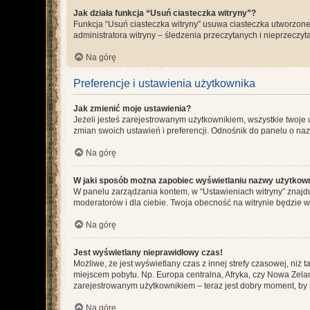
Jak działa funkcja “Usuń ciasteczka witryny”?
Funkcja “Usuń ciasteczka witryny” usuwa ciasteczka utworzone 
administratora witryny – śledzenia przeczytanych i nieprzec
Na górę
Preferencje i ustawienia użytkownika
Jak zmienić moje ustawienia?
Jeżeli jesteś zarejestrowanym użytkownikiem, wszystkie twoje
zmian swoich ustawień i preferencji. Odnośnik do panelu o nazw
Na górę
W jaki sposób można zapobiec wyświetlaniu nazwy użytkown
W panelu zarządzania kontem, w “Ustawieniach witryny” znajdu
moderatorów i dla ciebie. Twoja obecność na witrynie będzie 
Na górę
Jest wyświetlany nieprawidłowy czas!
Możliwe, że jest wyświetlany czas z innej strefy czasowej, niż 
miejscem pobytu. Np. Europa centralna, Afryka, czy Nowa Zelan
zarejestrowanym użytkownikiem – teraz jest dobry moment, by 
Na górę