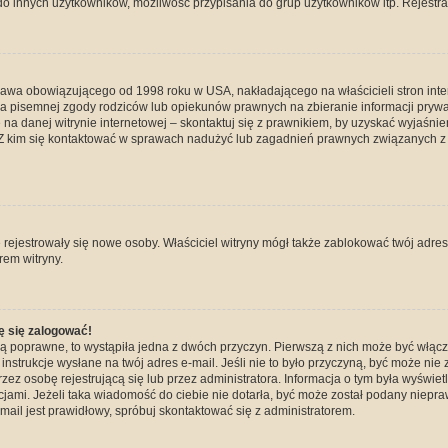
do innych użytkowników, możliwość przypisania do grup użytkowników itp. Rejestracj
prawa obowiązującego od 1998 roku w USA, nakładającego na właścicieli stron int
ia pisemnej zgody rodziców lub opiekunów prawnych na zbieranie informacji prywa
na danej witrynie internetowej – skontaktuj się z prawnikiem, by uzyskać wyjaśnieni
 kim się kontaktować w sprawach nadużyć lub zagadnień prawnych związanych z t
ie rejestrowały się nowe osoby. Właściciel witryny mógł także zablokować twój adre
rem witryny.
ę się zalogować!
są poprawne, to wystąpiła jedna z dwóch przyczyn. Pierwszą z nich może być włącz
nstrukcje wysłane na twój adres e-mail. Jeśli nie to było przyczyną, być może nie 
 osobę rejestrującą się lub przez administratora. Informacja o tym była wyświetlo
kcjami. Jeżeli taka wiadomość do ciebie nie dotarła, być może został podany niep
mail jest prawidłowy, spróbuj skontaktować się z administratorem.