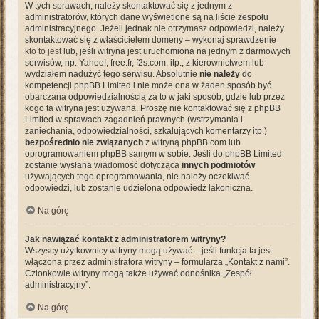
W tych sprawach, należy skontaktować się z jednym z
administratorów, których dane wyświetlone są na liście zespołu
administracyjnego. Jeżeli jednak nie otrzymasz odpowiedzi, należy
skontaktować się z właścicielem domeny – wykonaj sprawdzenie
kto to jest
lub, jeśli witryna jest uruchomiona na jednym z darmowych
serwisów, np. Yahoo!, free.fr, f2s.com, itp., z kierownictwem lub
wydziałem nadużyć tego serwisu. Absolutnie
nie należy
do
kompetencji phpBB Limited i nie może ona w żaden sposób być
obarczana odpowiedzialnością za to w jaki sposób, gdzie lub przez
kogo ta witryna jest używana. Proszę nie kontaktować się z phpBB
Limited w sprawach zagadnień prawnych (wstrzymania i
zaniechania, odpowiedzialności, szkalujących komentarzy itp.)
bezpośrednio nie związanych
z witryną phpBB.com lub
oprogramowaniem phpBB samym w sobie. Jeśli do phpBB Limited
zostanie wysłana wiadomość dotycząca
innych podmiotów
używających tego oprogramowania, nie należy oczekiwać
odpowiedzi, lub zostanie udzielona odpowiedź lakoniczna.
Na górę
Jak nawiązać kontakt z administratorem witryny?
Wszyscy użytkownicy witryny mogą używać – jeśli funkcja ta jest
włączona przez administratora witryny – formularza „Kontakt z nami”.
Członkowie witryny mogą także używać odnośnika „Zespół
administracyjny”.
Na górę