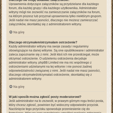
Dlaczego nie mogę dodawać załączników?
Uprawnienia dotyczące załączników są przydzielane dla każdego
forum, dla każdej grupy i dla każdego użytkownika. Administrator
witryny mógł nie zezwolić na zamieszczanie załączników na forum,
na którym piszesz lub przyznał uprawnienia tylko niektórym grupom.
Jeśli nadal nie masz jasności, dlaczego nie możesz zamieszczać
załączników, skontaktuj się z administratorem witryny.
Na górę
Dlaczego otrzymałem/otrzymałam ostrzeżenie?
Każdy administrator witryny ma swoje zasady i regulaminy
obowiązujące na danej witrynie. Są one opublikowane i administrator
zaleca zapoznanie się z nimi. Jeśli ktoś ich nie przestrzegał, może
otrzymać ostrzeżenie. O udzieleniu ostrzeżenia decyduje
administrator witryny. phpBB Limited nie ma nic wspólnego z
ostrzeżeniami udzielanymi na tej witrynie i nie ponosi żadnej
odpowiedzialności związanej z nimi. Jeśli nadal nie masz jasności,
dlaczego otrzymałeś/otrzymałaś ostrzeżenie, skontaktuj się z
administratorem witryny.
Na górę
W jaki sposób można zgłosić posty moderatorowi?
Jeśli administrator na to zezwolił, w prawym górnym rogu treści posta,
który chcesz zgłosić, powinien być widoczny odpowiedni przycisk.
Naciśnięcie tego przycisku spowoduje przeniesienie cię do