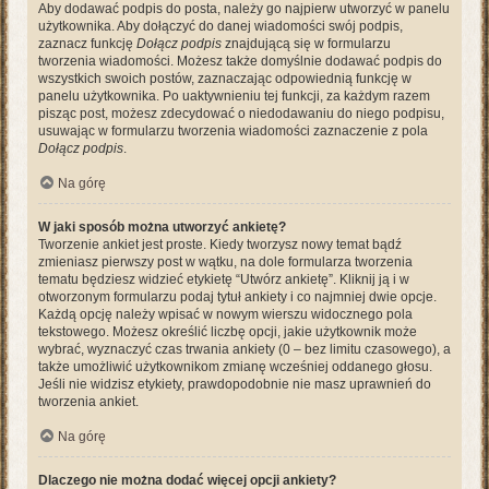
Aby dodawać podpis do posta, należy go najpierw utworzyć w panelu
użytkownika. Aby dołączyć do danej wiadomości swój podpis,
zaznacz funkcję
Dołącz podpis
znajdującą się w formularzu
tworzenia wiadomości. Możesz także domyślnie dodawać podpis do
wszystkich swoich postów, zaznaczając odpowiednią funkcję w
panelu użytkownika. Po uaktywnieniu tej funkcji, za każdym razem
pisząc post, możesz zdecydować o niedodawaniu do niego podpisu,
usuwając w formularzu tworzenia wiadomości zaznaczenie z pola
Dołącz podpis
.
Na górę
W jaki sposób można utworzyć ankietę?
Tworzenie ankiet jest proste. Kiedy tworzysz nowy temat bądź
zmieniasz pierwszy post w wątku, na dole formularza tworzenia
tematu będziesz widzieć etykietę “Utwórz ankietę”. Kliknij ją i w
otworzonym formularzu podaj tytuł ankiety i co najmniej dwie opcje.
Każdą opcję należy wpisać w nowym wierszu widocznego pola
tekstowego. Możesz określić liczbę opcji, jakie użytkownik może
wybrać, wyznaczyć czas trwania ankiety (0 – bez limitu czasowego), a
także umożliwić użytkownikom zmianę wcześniej oddanego głosu.
Jeśli nie widzisz etykiety, prawdopodobnie nie masz uprawnień do
tworzenia ankiet.
Na górę
Dlaczego nie można dodać więcej opcji ankiety?