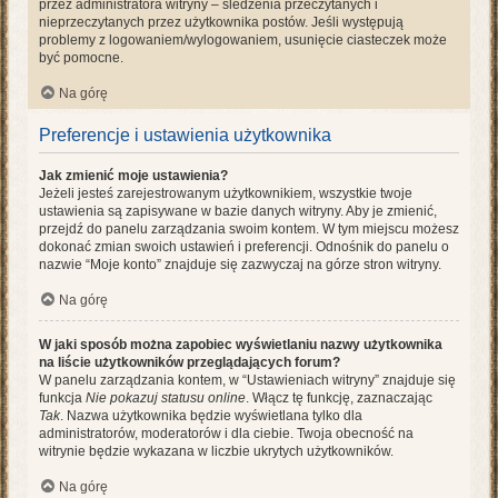
przez administratora witryny – śledzenia przeczytanych i
nieprzeczytanych przez użytkownika postów. Jeśli występują
problemy z logowaniem/wylogowaniem, usunięcie ciasteczek może
być pomocne.
Na górę
Preferencje i ustawienia użytkownika
Jak zmienić moje ustawienia?
Jeżeli jesteś zarejestrowanym użytkownikiem, wszystkie twoje
ustawienia są zapisywane w bazie danych witryny. Aby je zmienić,
przejdź do panelu zarządzania swoim kontem. W tym miejscu możesz
dokonać zmian swoich ustawień i preferencji. Odnośnik do panelu o
nazwie “Moje konto” znajduje się zazwyczaj na górze stron witryny.
Na górę
W jaki sposób można zapobiec wyświetlaniu nazwy użytkownika
na liście użytkowników przeglądających forum?
W panelu zarządzania kontem, w “Ustawieniach witryny” znajduje się
funkcja
Nie pokazuj statusu online
. Włącz tę funkcję, zaznaczając
Tak
. Nazwa użytkownika będzie wyświetlana tylko dla
administratorów, moderatorów i dla ciebie. Twoja obecność na
witrynie będzie wykazana w liczbie ukrytych użytkowników.
Na górę