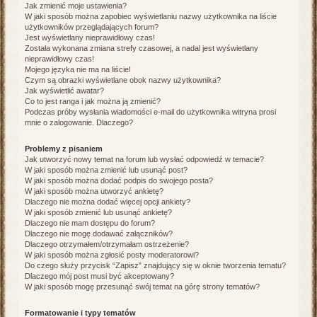
Jak zmienić moje ustawienia?
W jaki sposób można zapobiec wyświetlaniu nazwy użytkownika na liście
użytkowników przeglądających forum?
Jest wyświetlany nieprawidłowy czas!
Została wykonana zmiana strefy czasowej, a nadal jest wyświetlany
nieprawidłowy czas!
Mojego języka nie ma na liście!
Czym są obrazki wyświetlane obok nazwy użytkownika?
Jak wyświetlić awatar?
Co to jest ranga i jak można ją zmienić?
Podczas próby wysłania wiadomości e-mail do użytkownika witryna prosi
mnie o zalogowanie. Dlaczego?
Problemy z pisaniem
Jak utworzyć nowy temat na forum lub wysłać odpowiedź w temacie?
W jaki sposób można zmienić lub usunąć post?
W jaki sposób można dodać podpis do swojego posta?
W jaki sposób można utworzyć ankietę?
Dlaczego nie można dodać więcej opcji ankiety?
W jaki sposób zmienić lub usunąć ankietę?
Dlaczego nie mam dostępu do forum?
Dlaczego nie mogę dodawać załączników?
Dlaczego otrzymałem/otrzymałam ostrzeżenie?
W jaki sposób można zgłosić posty moderatorowi?
Do czego służy przycisk “Zapisz” znajdujący się w oknie tworzenia tematu?
Dlaczego mój post musi być akceptowany?
W jaki sposób mogę przesunąć swój temat na górę strony tematów?
Formatowanie i typy tematów