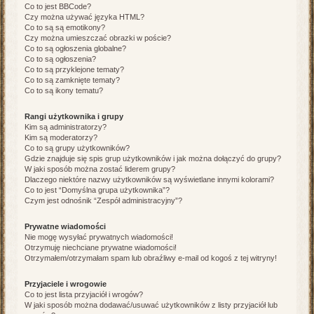
Co to jest BBCode?
Czy można używać języka HTML?
Co to są są emotikony?
Czy można umieszczać obrazki w poście?
Co to są ogłoszenia globalne?
Co to są ogłoszenia?
Co to są przyklejone tematy?
Co to są zamknięte tematy?
Co to są ikony tematu?
Rangi użytkownika i grupy
Kim są administratorzy?
Kim są moderatorzy?
Co to są grupy użytkowników?
Gdzie znajduje się spis grup użytkowników i jak można dołączyć do grupy?
W jaki sposób można zostać liderem grupy?
Dlaczego niektóre nazwy użytkowników są wyświetlane innymi kolorami?
Co to jest “Domyślna grupa użytkownika”?
Czym jest odnośnik “Zespół administracyjny”?
Prywatne wiadomości
Nie mogę wysyłać prywatnych wiadomości!
Otrzymuję niechciane prywatne wiadomości!
Otrzymałem/otrzymałam spam lub obraźliwy e-mail od kogoś z tej witryny!
Przyjaciele i wrogowie
Co to jest lista przyjaciół i wrogów?
W jaki sposób można dodawać/usuwać użytkowników z listy przyjaciół lub