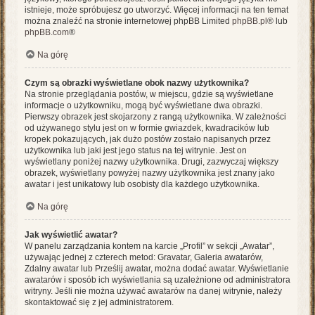
istnieje, może spróbujesz go utworzyć. Więcej informacji na ten temat
można znaleźć na stronie internetowej phpBB Limited
phpBB.pl
® lub
phpBB.com
®
Na górę
Czym są obrazki wyświetlane obok nazwy użytkownika?
Na stronie przeglądania postów, w miejscu, gdzie są wyświetlane
informacje o użytkowniku, mogą być wyświetlane dwa obrazki.
Pierwszy obrazek jest skojarzony z rangą użytkownika. W zależności
od używanego stylu jest on w formie gwiazdek, kwadracików lub
kropek pokazujących, jak dużo postów zostało napisanych przez
użytkownika lub jaki jest jego status na tej witrynie. Jest on
wyświetlany poniżej nazwy użytkownika. Drugi, zazwyczaj większy
obrazek, wyświetlany powyżej nazwy użytkownika jest znany jako
awatar i jest unikatowy lub osobisty dla każdego użytkownika.
Na górę
Jak wyświetlić awatar?
W panelu zarządzania kontem na karcie „Profil” w sekcji „Awatar”,
używając jednej z czterech metod: Gravatar, Galeria awatarów,
Zdalny awatar lub Prześlij awatar, można dodać awatar. Wyświetlanie
awatarów i sposób ich wyświetlania są uzależnione od administratora
witryny. Jeśli nie można używać awatarów na danej witrynie, należy
skontaktować się z jej administratorem.