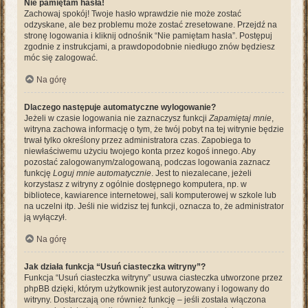
Nie pamiętam hasła!
Zachowaj spokój! Twoje hasło wprawdzie nie może zostać
odzyskane, ale bez problemu może zostać zresetowane. Przejdź na
stronę logowania i kliknij odnośnik “Nie pamiętam hasła”. Postępuj
zgodnie z instrukcjami, a prawdopodobnie niedługo znów będziesz
móc się zalogować.
Na górę
Dlaczego następuje automatyczne wylogowanie?
Jeżeli w czasie logowania nie zaznaczysz funkcji
Zapamiętaj mnie
,
witryna zachowa informację o tym, że twój pobyt na tej witrynie będzie
trwał tylko określony przez administratora czas. Zapobiega to
niewłaściwemu użyciu twojego konta przez kogoś innego. Aby
pozostać zalogowanym/zalogowaną, podczas logowania zaznacz
funkcję
Loguj mnie automatycznie
. Jest to niezalecane, jeżeli
korzystasz z witryny z ogólnie dostępnego komputera, np. w
bibliotece, kawiarence internetowej, sali komputerowej w szkole lub
na uczelni itp. Jeśli nie widzisz tej funkcji, oznacza to, że administrator
ją wyłączył.
Na górę
Jak działa funkcja “Usuń ciasteczka witryny”?
Funkcja “Usuń ciasteczka witryny” usuwa ciasteczka utworzone przez
phpBB dzięki, którym użytkownik jest autoryzowany i logowany do
witryny. Dostarczają one również funkcję – jeśli została włączona