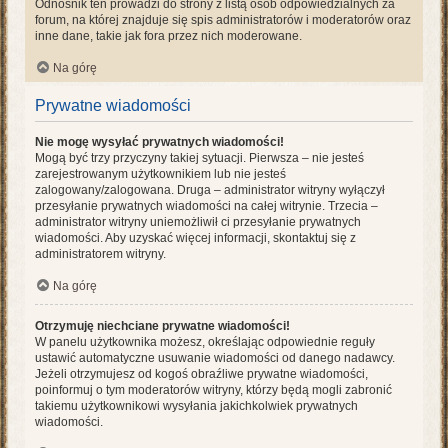
Odnośnik ten prowadzi do strony z listą osób odpowiedzialnych za
forum, na której znajduje się spis administratorów i moderatorów oraz
inne dane, takie jak fora przez nich moderowane.
Na górę
Prywatne wiadomości
Nie mogę wysyłać prywatnych wiadomości!
Mogą być trzy przyczyny takiej sytuacji. Pierwsza – nie jesteś
zarejestrowanym użytkownikiem lub nie jesteś
zalogowany/zalogowana. Druga – administrator witryny wyłączył
przesyłanie prywatnych wiadomości na całej witrynie. Trzecia –
administrator witryny uniemożliwił ci przesyłanie prywatnych
wiadomości. Aby uzyskać więcej informacji, skontaktuj się z
administratorem witryny.
Na górę
Otrzymuję niechciane prywatne wiadomości!
W panelu użytkownika możesz, określając odpowiednie reguły
ustawić automatyczne usuwanie wiadomości od danego nadawcy.
Jeżeli otrzymujesz od kogoś obraźliwe prywatne wiadomości,
poinformuj o tym moderatorów witryny, którzy będą mogli zabronić
takiemu użytkownikowi wysyłania jakichkolwiek prywatnych
wiadomości.