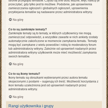
stronie przeglądu tematów. Często są one dość ważne, więc należy je
przeczytać, gdy tylko jest to możliwe. Podobnie, jak uprawnienia
zamieszczania ogłoszeń i globalnych ogłoszeń, uprawnienia
przyklejania tematów są nadawane przez administratora witryny.
Na górę
Co to są zamknięte tematy?
Zamknięte tematy są to tematy, w których użytkownicy nie mogą
zamieszczać odpowiedzi, a wszystkie zawarte w nich ankiety zostały
automatycznie zakończone w momencie zamykania tematu. Tematy
mogą być zamykane z wielu powodów i robią to moderatorzy forum
lub administratorzy witryny. Zależnie od uprawnień nadanych przez
administratora witryny użytkownik może mieć możliwość zamykania
swoich tematów.
Na górę
Co to są ikony tematu?
Ikony tematu są obrazkami wybieranymi przez autora tematu
skojarzonymi z postami – sugerują ich treść. Możliwość korzystania z
ikon tematu uzależniona jest od uprawnień nadanych przez
administratora witryny.
Na górę
Rangi użytkownika i grupy