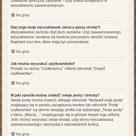
Dokładnie sprecyzuj zapytanie – użyj funkcji dostępnych w
wyszukiwaniu zaawansowanym.
Na górę
Dlaczego moje wyszukiwanie zwraca pustą stronę?!
Wyszukiwanie zwróciło zbyt dużo wyników. Użyj zaawansowanego
wyszukiwania i postaraj się bardziej precyzyjnie określić szukany
fragment oraz fora, które mają być przeszukane.
Na górę
Jak można wyszukać użytkowników?
Przejdź na stronę “Użytkownicy” i kliknij odnośnik “Znajdź
użytkownika”.
Na górę
W jaki sposób można znaleźć swoje posty i tematy?
Swoje posty można znaleźć, klikając odnośnik “Wyświetl moje posty”
znajdujący się w panelu zarządzania kontem lub odnośnik “Posty
użytkownika” na stronie swojego profilu lub wybierając „Twoje posty”
z menu „Więcej…” znajdującego się w górnym lewym rogu witryny.
Jeśli chcesz wyszukać swoje tematy, użyj strony wyszukiwania
zaawansowanego i skorzystaj z odpowiednich funkcji.
Na górę