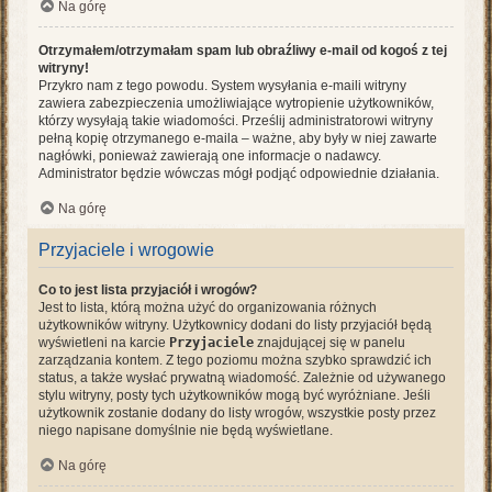
Na górę
Otrzymałem/otrzymałam spam lub obraźliwy e-mail od kogoś z tej
witryny!
Przykro nam z tego powodu. System wysyłania e-maili witryny
zawiera zabezpieczenia umożliwiające wytropienie użytkowników,
którzy wysyłają takie wiadomości. Prześlij administratorowi witryny
pełną kopię otrzymanego e-maila – ważne, aby były w niej zawarte
nagłówki, ponieważ zawierają one informacje o nadawcy.
Administrator będzie wówczas mógł podjąć odpowiednie działania.
Na górę
Przyjaciele i wrogowie
Co to jest lista przyjaciół i wrogów?
Jest to lista, którą można użyć do organizowania różnych
użytkowników witryny. Użytkownicy dodani do listy przyjaciół będą
wyświetleni na karcie
Przyjaciele
znajdującej się w panelu
zarządzania kontem. Z tego poziomu można szybko sprawdzić ich
status, a także wysłać prywatną wiadomość. Zależnie od używanego
stylu witryny, posty tych użytkowników mogą być wyróżniane. Jeśli
użytkownik zostanie dodany do listy wrogów, wszystkie posty przez
niego napisane domyślnie nie będą wyświetlane.
Na górę