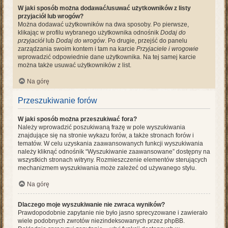
W jaki sposób można dodawać/usuwać użytkowników z listy
przyjaciół lub wrogów?
Można dodawać użytkowników na dwa sposoby. Po pierwsze,
klikając w profilu wybranego użytkownika odnośnik
Dodaj do
przyjaciół
lub
Dodaj do wrogów
. Po drugie, przejść do panelu
zarządzania swoim kontem i tam na karcie
Przyjaciele i wrogowie
wprowadzić odpowiednie dane użytkownika. Na tej samej karcie
można także usuwać użytkowników z list.
Na górę
Przeszukiwanie forów
W jaki sposób można przeszukiwać fora?
Należy wprowadzić poszukiwaną frazę w pole wyszukiwania
znajdujące się na stronie wykazu forów, a także stronach forów i
tematów. W celu uzyskania zaawansowanych funkcji wyszukiwania
należy kliknąć odnośnik “Wyszukiwanie zaawansowane” dostępny na
wszystkich stronach witryny. Rozmieszczenie elementów sterujących
mechanizmem wyszukiwania może zależeć od używanego stylu.
Na górę
Dlaczego moje wyszukiwanie nie zwraca wyników?
Prawdopodobnie zapytanie nie było jasno sprecyzowane i zawierało
wiele podobnych zwrotów niezindeksowanych przez phpBB.