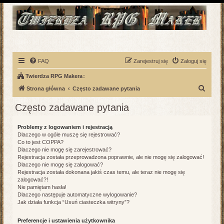
FAQ
Zarejestruj się
Zaloguj się
Twierdza RPG Makera
::
S
Strona główna
Często zadawane pytania
z
Często zadawane pytania
u
k
Problemy z logowaniem i rejestracją
Dlaczego w ogóle muszę się rejestrować?
a
Co to jest COPPA?
j
Dlaczego nie mogę się zarejestrować?
Rejestracja została przeprowadzona poprawnie, ale nie mogę się zalogować!
Dlaczego nie mogę się zalogować?
Rejestracja została dokonana jakiś czas temu, ale teraz nie mogę się
zalogować?!
Nie pamiętam hasła!
Dlaczego następuje automatyczne wylogowanie?
Jak działa funkcja “Usuń ciasteczka witryny”?
Preferencje i ustawienia użytkownika