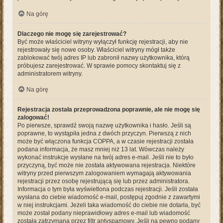
Na górę
Dlaczego nie mogę się zarejestrować?
Być może właściciel witryny wyłączył funkcję rejestracji, aby nie
rejestrowały się nowe osoby. Właściciel witryny mógł także
zablokować twój adres IP lub zabronił nazwy użytkownika, którą
próbujesz zarejestrować. W sprawie pomocy skontaktuj się z
administratorem witryny.
Na górę
Rejestracja została przeprowadzona poprawnie, ale nie mogę się
zalogować!
Po pierwsze, sprawdź swoją nazwę użytkownika i hasło. Jeśli są
poprawne, to wystąpiła jedna z dwóch przyczyn. Pierwszą z nich
może być włączona funkcja COPPA, a w czasie rejestracji została
podana informacja, że masz mniej niż 13 lat. Wówczas należy
wykonać instrukcje wysłane na twój adres e-mail. Jeśli nie to było
przyczyną, być może nie została aktywowana rejestracja. Niektóre
witryny przed pierwszym zalogowaniem wymagają aktywowania
rejestracji przez osobę rejestrującą się lub przez administratora.
Informacja o tym była wyświetlona podczas rejestracji. Jeśli została
wysłana do ciebie wiadomość e-mail, postępuj zgodnie z zawartymi
w niej instrukcjami. Jeżeli taka wiadomość do ciebie nie dotarła, być
może został podany nieprawidłowy adres e-mail lub wiadomość
została zatrzymana przez filtr antyspamowy. Jeśli na pewno podany