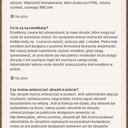
witrynie. Większość formatowania, które dostarcza HTML, można
uzyskać, używając BBCode.
Na górę
Co to są są emotikony?
Emotikony, zwane też uśmieszkami, to małe obrazki, które mogą być
użyte do wyrażania emocji. Do wyrażania emocji można też stosować
krótkie kody, np. :) oznacza radość, podczas gdy :( smutek. Pełna lista
emotikon jest dostępna z poziomu formularza tworzenia wiadomości.
Nie należy jednak nadmiernie używać emotikon, gdyż mogą
spowodować, że post stanie się nieczytelny i moderator może podjąć
decyzję o ich usunięciu bądź też usunięciu całego posta.
Administrator witryny może określić dopuszczalny limit emotikon w
poście.
Na górę
Czy można umieszczać obrazki w poście?
Tak, obrazki można umieszczać w postach. Jeśli administrator włączył
możliwość zamieszczania załączników, można wgrać obrazek
bezpośrednio na witrynę. Jeśli ta funkcja nie działa, aby obrazek był
wyświetlany na forum, należy podać odnośnik do obrazka
umieszczonego na publicznie dostępnym serwerze, np.
http://www.jakas_strona.com/moj_obrazek.gif. Nie można podawać
odnośników do obrazków zapisanych na prywatnym komputerze,
chyba że jest publicznie dostępnym serwerem ani do obrazków