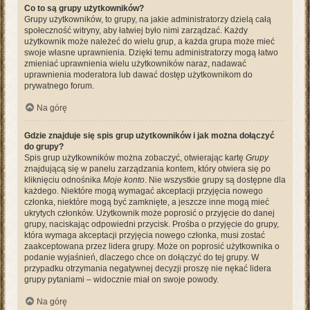
Co to są grupy użytkowników?
Grupy użytkowników, to grupy, na jakie administratorzy dzielą całą
społeczność witryny, aby łatwiej było nimi zarządzać. Każdy
użytkownik może należeć do wielu grup, a każda grupa może mieć
swoje własne uprawnienia. Dzięki temu administratorzy mogą łatwo
zmieniać uprawnienia wielu użytkowników naraz, nadawać
uprawnienia moderatora lub dawać dostęp użytkownikom do
prywatnego forum.
Na górę
Gdzie znajduje się spis grup użytkowników i jak można dołączyć
do grupy?
Spis grup użytkowników można zobaczyć, otwierając kartę
Grupy
znajdującą się w panelu zarządzania kontem, który otwiera się po
kliknięciu odnośnika
Moje konto
. Nie wszystkie grupy są dostępne dla
każdego. Niektóre mogą wymagać akceptacji przyjęcia nowego
członka, niektóre mogą być zamknięte, a jeszcze inne mogą mieć
ukrytych członków. Użytkownik może poprosić o przyjęcie do danej
grupy, naciskając odpowiedni przycisk. Prośba o przyjęcie do grupy,
która wymaga akceptacji przyjęcia nowego członka, musi zostać
zaakceptowana przez lidera grupy. Może on poprosić użytkownika o
podanie wyjaśnień, dlaczego chce on dołączyć do tej grupy. W
przypadku otrzymania negatywnej decyzji proszę nie nękać lidera
grupy pytaniami – widocznie miał on swoje powody.
Na górę