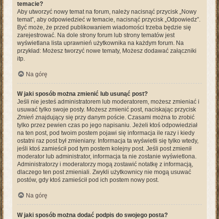
temacie?
Aby utworzyć nowy temat na forum, należy nacisnąć przycisk „Nowy
temat”, aby odpowiedzieć w temacie, nacisnąć przycisk „Odpowiedz”.
Być może, że przed publikowaniem wiadomości trzeba będzie się
zarejestrować. Na dole strony forum lub strony tematów jest
wyświetlana lista uprawnień użytkownika na każdym forum. Na
przykład: Możesz tworzyć nowe tematy, Możesz dodawać załączniki
itp.
Na górę
W jaki sposób można zmienić lub usunąć post?
Jeśli nie jesteś administratorem lub moderatorem, możesz zmieniać i
usuwać tylko swoje posty. Możesz zmienić post, naciskając przycisk
Zmień
znajdujący się przy danym poście. Czasami można to zrobić
tylko przez pewien czas po jego napisaniu. Jeżeli ktoś odpowiedział
na ten post, pod twoim postem pojawi się informacja ile razy i kiedy
ostatni raz post był zmieniany. Informacja ta wyświetli się tylko wtedy,
jeśli ktoś zamieścił pod tym postem kolejny post. Jeśli post zmienił
moderator lub administrator, informacja ta nie zostanie wyświetlona.
Administratorzy i moderatorzy mogą zostawić notatkę z informacją,
dlaczego ten post zmieniali. Zwykli użytkownicy nie mogą usuwać
postów, gdy ktoś zamieścił pod ich postem nowy post.
Na górę
W jaki sposób można dodać podpis do swojego posta?