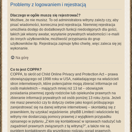
Problemy z logowaniem i rejestracją
Dlaczego w ogóle muszę się rejestrować?
Możliwe, że nie musisz. To od administratora witryny zależy czy, aby
pisać wiadomości, konieczna jest rejestracja. Niemniej rejestracja
umożliwia dostęp do dodatkowych funkcji niedostępnych dla gości,
takich jak własny awatar, wysyłanie prywatnych wiadomości i e-maili
do innych użytkowników, możliwość przypisania do grup
użytkowników itp. Rejestracja zajmuje tylko chwilę, więc zaleca się jej
wykonanie.
Na górę
Co to jest COPPA?
COPPA, to skrót od Child Online Privacy and Protection Act – prawa
obowiązującego od 1998 roku w USA, nakładającego na właścicieli
stron internetowych, które potencjalnie mogą zbierać informacje od
osób małoletnich – mających mniej niż 13 lat – obowiązek
posiadania pisemnej zgody rodziców lub opiekunów prawnych na
zbieranie informacji prywatnych od osób poniżej 13 roku życia. Jeżeli
nie masz pewności czy to dotyczy ciebie jako kogoś próbującego
zarejestrować się na danej witrynie internetowej – skontaktuj się z
prawnikiem, by uzyskać wyjaśnienie. phpBB Limited i właściciele tej
witryny nie dostarczają pomocy prawnej z wyjątkiem przypadku
opisanego w pytaniu „Z kim się kontaktować w sprawach nadużyć lub
zagadnień prawnych związanych z tą witryną?”, a także nie są
punktem kontaktowym dla wszelkiego rodzaju porad prawnych.