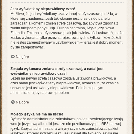
Jest wyświetlany nieprawidłowy czas!
Możliwe, że jest wyświetlany czas z innej strefy czasowej, niż ta, w
której się znajdujesz. Jeśli tak właśnie jest, przejdź do panelu
zarządzania kontem i zmień strefę czasową, tak aby była zgodna z
twoim miejscem pobytu. Np. Europa centralna, Afryka, czy Nowa
Zelandia. Zmiana strefy czasowej, tak jak i większości ustawień, może
zostać wykonana tylko przez zarejestrowanych użytkowników. Jeżeli
nie jesteś zarejestrowanym użytkownikiem – teraz jest dobry moment,
by się zarejestrować.
Na górę
Została wykonana zmiana strefy czasowej, a nadal jest
wyświetlany nieprawidłowy czas!
Jeżeli na pewno strefa czasowa została ustawiona prawidłowo, a
czas nadal jest wyświetlany nieprawidłowo, oznacza to, że czas na
serwerze jest ustawiony nieprawidłowo. Poinformuj o tym
administratora, by naprawił problem.
Na górę
Mojego języka nie ma na liście!
Być może administrator nie zainstalował pakietu zawierającego twoją
wersję językową albo nikt jeszcze nie przetłumaczył phpBB3 na twój
język. Zapytaj administratora witryny czy może zainstalować pakiet
językowy, którego potrzebujesz. Jeśli pakiet dla twojego języka nie