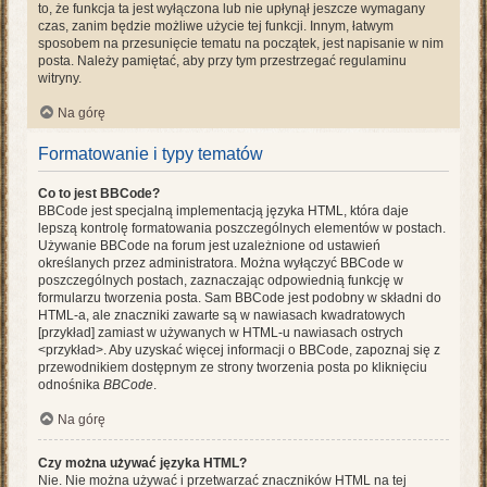
to, że funkcja ta jest wyłączona lub nie upłynął jeszcze wymagany
czas, zanim będzie możliwe użycie tej funkcji. Innym, łatwym
sposobem na przesunięcie tematu na początek, jest napisanie w nim
posta. Należy pamiętać, aby przy tym przestrzegać regulaminu
witryny.
Na górę
Formatowanie i typy tematów
Co to jest BBCode?
BBCode jest specjalną implementacją języka HTML, która daje
lepszą kontrolę formatowania poszczególnych elementów w postach.
Używanie BBCode na forum jest uzależnione od ustawień
określanych przez administratora. Można wyłączyć BBCode w
poszczególnych postach, zaznaczając odpowiednią funkcję w
formularzu tworzenia posta. Sam BBCode jest podobny w składni do
HTML-a, ale znaczniki zawarte są w nawiasach kwadratowych
[przykład] zamiast w używanych w HTML-u nawiasach ostrych
<przykład>. Aby uzyskać więcej informacji o BBCode, zapoznaj się z
przewodnikiem dostępnym ze strony tworzenia posta po kliknięciu
odnośnika
BBCode
.
Na górę
Czy można używać języka HTML?
Nie. Nie można używać i przetwarzać znaczników HTML na tej