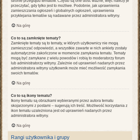
stronie przeglądu tematów. Często są one dość ważne, więc należy je
przeczytać, gdy tylko jest to możliwe. Podobnie, jak uprawnienia
zamieszczania ogłoszeń i globalnych ogłoszeń, uprawnienia
przyklejania tematów są nadawane przez administratora witryny.
Na górę
Co to są zamknięte tematy?
Zamknięte tematy są to tematy, w których użytkownicy nie mogą
zamieszczać odpowiedzi, a wszystkie zawarte w nich ankiety zostały
automatycznie zakończone w momencie zamykania tematu. Tematy
mogą być zamykane z wielu powodów i robią to moderatorzy forum
lub administratorzy witryny. Zależnie od uprawnień nadanych przez
administratora witryny użytkownik może mieć możliwość zamykania
swoich tematów.
Na górę
Co to są ikony tematu?
Ikony tematu są obrazkami wybieranymi przez autora tematu
skojarzonymi z postami – sugerują ich treść. Możliwość korzystania z
ikon tematu uzależniona jest od uprawnień nadanych przez
administratora witryny.
Na górę
Rangi użytkownika i grupy