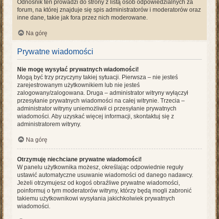
Odnośnik ten prowadzi do strony z listą osób odpowiedzialnych za
forum, na której znajduje się spis administratorów i moderatorów oraz
inne dane, takie jak fora przez nich moderowane.
Na górę
Prywatne wiadomości
Nie mogę wysyłać prywatnych wiadomości!
Mogą być trzy przyczyny takiej sytuacji. Pierwsza – nie jesteś
zarejestrowanym użytkownikiem lub nie jesteś
zalogowany/zalogowana. Druga – administrator witryny wyłączył
przesyłanie prywatnych wiadomości na całej witrynie. Trzecia –
administrator witryny uniemożliwił ci przesyłanie prywatnych
wiadomości. Aby uzyskać więcej informacji, skontaktuj się z
administratorem witryny.
Na górę
Otrzymuję niechciane prywatne wiadomości!
W panelu użytkownika możesz, określając odpowiednie reguły
ustawić automatyczne usuwanie wiadomości od danego nadawcy.
Jeżeli otrzymujesz od kogoś obraźliwe prywatne wiadomości,
poinformuj o tym moderatorów witryny, którzy będą mogli zabronić
takiemu użytkownikowi wysyłania jakichkolwiek prywatnych
wiadomości.