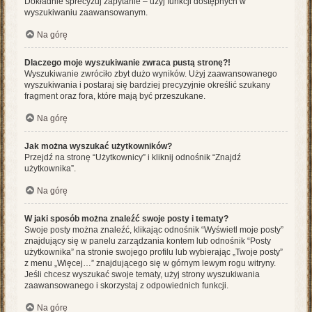
Dokładnie sprecyzuj zapytanie – użyj funkcji dostępnych w
wyszukiwaniu zaawansowanym.
Na górę
Dlaczego moje wyszukiwanie zwraca pustą stronę?!
Wyszukiwanie zwróciło zbyt dużo wyników. Użyj zaawansowanego
wyszukiwania i postaraj się bardziej precyzyjnie określić szukany
fragment oraz fora, które mają być przeszukane.
Na górę
Jak można wyszukać użytkowników?
Przejdź na stronę “Użytkownicy” i kliknij odnośnik “Znajdź
użytkownika”.
Na górę
W jaki sposób można znaleźć swoje posty i tematy?
Swoje posty można znaleźć, klikając odnośnik “Wyświetl moje posty”
znajdujący się w panelu zarządzania kontem lub odnośnik “Posty
użytkownika” na stronie swojego profilu lub wybierając „Twoje posty”
z menu „Więcej…” znajdującego się w górnym lewym rogu witryny.
Jeśli chcesz wyszukać swoje tematy, użyj strony wyszukiwania
zaawansowanego i skorzystaj z odpowiednich funkcji.
Na górę