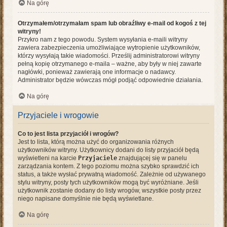
Na górę
Otrzymałem/otrzymałam spam lub obraźliwy e-mail od kogoś z tej
witryny!
Przykro nam z tego powodu. System wysyłania e-maili witryny
zawiera zabezpieczenia umożliwiające wytropienie użytkowników,
którzy wysyłają takie wiadomości. Prześlij administratorowi witryny
pełną kopię otrzymanego e-maila – ważne, aby były w niej zawarte
nagłówki, ponieważ zawierają one informacje o nadawcy.
Administrator będzie wówczas mógł podjąć odpowiednie działania.
Na górę
Przyjaciele i wrogowie
Co to jest lista przyjaciół i wrogów?
Jest to lista, którą można użyć do organizowania różnych
użytkowników witryny. Użytkownicy dodani do listy przyjaciół będą
wyświetleni na karcie
Przyjaciele
znajdującej się w panelu
zarządzania kontem. Z tego poziomu można szybko sprawdzić ich
status, a także wysłać prywatną wiadomość. Zależnie od używanego
stylu witryny, posty tych użytkowników mogą być wyróżniane. Jeśli
użytkownik zostanie dodany do listy wrogów, wszystkie posty przez
niego napisane domyślnie nie będą wyświetlane.
Na górę