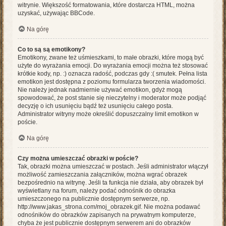
witrynie. Większość formatowania, które dostarcza HTML, można
uzyskać, używając BBCode.
Na górę
Co to są są emotikony?
Emotikony, zwane też uśmieszkami, to małe obrazki, które mogą być
użyte do wyrażania emocji. Do wyrażania emocji można też stosować
krótkie kody, np. :) oznacza radość, podczas gdy :( smutek. Pełna lista
emotikon jest dostępna z poziomu formularza tworzenia wiadomości.
Nie należy jednak nadmiernie używać emotikon, gdyż mogą
spowodować, że post stanie się nieczytelny i moderator może podjąć
decyzję o ich usunięciu bądź też usunięciu całego posta.
Administrator witryny może określić dopuszczalny limit emotikon w
poście.
Na górę
Czy można umieszczać obrazki w poście?
Tak, obrazki można umieszczać w postach. Jeśli administrator włączył
możliwość zamieszczania załączników, można wgrać obrazek
bezpośrednio na witrynę. Jeśli ta funkcja nie działa, aby obrazek był
wyświetlany na forum, należy podać odnośnik do obrazka
umieszczonego na publicznie dostępnym serwerze, np.
http://www.jakas_strona.com/moj_obrazek.gif. Nie można podawać
odnośników do obrazków zapisanych na prywatnym komputerze,
chyba że jest publicznie dostępnym serwerem ani do obrazków