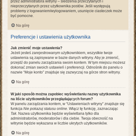
przez administratora witryny – śledzenia przeczytanych i
nieprzeczytanych przez użytkownika postów. Jeśli występują
problemy z logowaniem/wylogowaniem, usunięcie ciasteczek może
być pomocne.
Na górę
Preferencje i ustawienia użytkownika
Jak zmienić moje ustawienia?
Jeżeli jesteś zarejestrowanym użytkownikiem, wszystkie twoje
ustawienia są zapisywane w bazie danych witryny. Aby je zmienić,
przejdź do panelu zarządzania swoim kontem. W tym miejscu możesz
dokonać zmian swoich ustawień i preferencji. Odnośnik do panelu o
nazwie “Moje konto” znajduje się zazwyczaj na górze stron witryny.
Na górę
W jaki sposób można zapobiec wyświetlaniu nazwy użytkownika
na liście użytkowników przeglądających forum?
W panelu zarządzania kontem, w “Ustawieniach witryny” znajduje się
funkcja
Nie pokazuj statusu online
. Włącz tę funkcję, zaznaczając
Tak
. Nazwa użytkownika będzie wyświetlana tylko dla
administratorów, moderatorów i dla ciebie. Twoja obecność na
witrynie będzie wykazana w liczbie ukrytych użytkowników.
Na górę