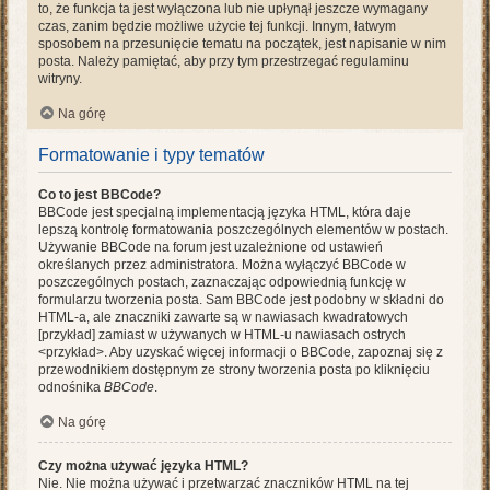
to, że funkcja ta jest wyłączona lub nie upłynął jeszcze wymagany
czas, zanim będzie możliwe użycie tej funkcji. Innym, łatwym
sposobem na przesunięcie tematu na początek, jest napisanie w nim
posta. Należy pamiętać, aby przy tym przestrzegać regulaminu
witryny.
Na górę
Formatowanie i typy tematów
Co to jest BBCode?
BBCode jest specjalną implementacją języka HTML, która daje
lepszą kontrolę formatowania poszczególnych elementów w postach.
Używanie BBCode na forum jest uzależnione od ustawień
określanych przez administratora. Można wyłączyć BBCode w
poszczególnych postach, zaznaczając odpowiednią funkcję w
formularzu tworzenia posta. Sam BBCode jest podobny w składni do
HTML-a, ale znaczniki zawarte są w nawiasach kwadratowych
[przykład] zamiast w używanych w HTML-u nawiasach ostrych
<przykład>. Aby uzyskać więcej informacji o BBCode, zapoznaj się z
przewodnikiem dostępnym ze strony tworzenia posta po kliknięciu
odnośnika
BBCode
.
Na górę
Czy można używać języka HTML?
Nie. Nie można używać i przetwarzać znaczników HTML na tej