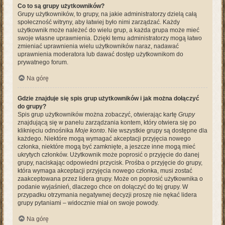
Co to są grupy użytkowników?
Grupy użytkowników, to grupy, na jakie administratorzy dzielą całą
społeczność witryny, aby łatwiej było nimi zarządzać. Każdy
użytkownik może należeć do wielu grup, a każda grupa może mieć
swoje własne uprawnienia. Dzięki temu administratorzy mogą łatwo
zmieniać uprawnienia wielu użytkowników naraz, nadawać
uprawnienia moderatora lub dawać dostęp użytkownikom do
prywatnego forum.
Na górę
Gdzie znajduje się spis grup użytkowników i jak można dołączyć
do grupy?
Spis grup użytkowników można zobaczyć, otwierając kartę
Grupy
znajdującą się w panelu zarządzania kontem, który otwiera się po
kliknięciu odnośnika
Moje konto
. Nie wszystkie grupy są dostępne dla
każdego. Niektóre mogą wymagać akceptacji przyjęcia nowego
członka, niektóre mogą być zamknięte, a jeszcze inne mogą mieć
ukrytych członków. Użytkownik może poprosić o przyjęcie do danej
grupy, naciskając odpowiedni przycisk. Prośba o przyjęcie do grupy,
która wymaga akceptacji przyjęcia nowego członka, musi zostać
zaakceptowana przez lidera grupy. Może on poprosić użytkownika o
podanie wyjaśnień, dlaczego chce on dołączyć do tej grupy. W
przypadku otrzymania negatywnej decyzji proszę nie nękać lidera
grupy pytaniami – widocznie miał on swoje powody.
Na górę