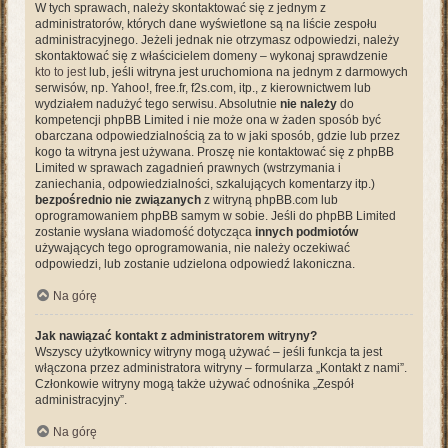
W tych sprawach, należy skontaktować się z jednym z
administratorów, których dane wyświetlone są na liście zespołu
administracyjnego. Jeżeli jednak nie otrzymasz odpowiedzi, należy
skontaktować się z właścicielem domeny – wykonaj sprawdzenie
kto to jest
lub, jeśli witryna jest uruchomiona na jednym z darmowych
serwisów, np. Yahoo!, free.fr, f2s.com, itp., z kierownictwem lub
wydziałem nadużyć tego serwisu. Absolutnie
nie należy
do
kompetencji phpBB Limited i nie może ona w żaden sposób być
obarczana odpowiedzialnością za to w jaki sposób, gdzie lub przez
kogo ta witryna jest używana. Proszę nie kontaktować się z phpBB
Limited w sprawach zagadnień prawnych (wstrzymania i
zaniechania, odpowiedzialności, szkalujących komentarzy itp.)
bezpośrednio nie związanych
z witryną phpBB.com lub
oprogramowaniem phpBB samym w sobie. Jeśli do phpBB Limited
zostanie wysłana wiadomość dotycząca
innych podmiotów
używających tego oprogramowania, nie należy oczekiwać
odpowiedzi, lub zostanie udzielona odpowiedź lakoniczna.
Na górę
Jak nawiązać kontakt z administratorem witryny?
Wszyscy użytkownicy witryny mogą używać – jeśli funkcja ta jest
włączona przez administratora witryny – formularza „Kontakt z nami”.
Członkowie witryny mogą także używać odnośnika „Zespół
administracyjny”.
Na górę