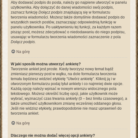
Aby dodawać podpis do posta, należy go najpierw utworzyć w panelu
użytkownika. Aby dołączyć do danej wiadomości swój podpis,
zaznacz funkcję
Dołącz podpis
znajdującą się w formularzu
tworzenia wiadomości. Możesz także domyślnie dodawać podpis do
wszystkich swoich postów, zaznaczając odpowiednią funkcję w
panelu użytkownika. Po uaktywnieniu tej funkcji, za każdym razem
pisząc post, możesz zdecydować o niedodawaniu do niego podpisu,
usuwając w formularzu tworzenia wiadomości zaznaczenie z pola
Dołącz podpis
.
Na górę
W jaki sposób można utworzyć ankietę?
Tworzenie ankiet jest proste. Kiedy tworzysz nowy temat bądź
zmieniasz pierwszy post w wątku, na dole formularza tworzenia
tematu będziesz widzieć etykietę “Utwórz ankietę”. Kliknij ją i w
otworzonym formularzu podaj tytuł ankiety i co najmniej dwie opcje.
Każdą opcję należy wpisać w nowym wierszu widocznego pola
tekstowego. Możesz określić liczbę opcji, jakie użytkownik może
wybrać, wyznaczyć czas trwania ankiety (0 – bez limitu czasowego), a
także umożliwić użytkownikom zmianę wcześniej oddanego głosu.
Jeśli nie widzisz etykiety, prawdopodobnie nie masz uprawnień do
tworzenia ankiet.
Na górę
Dlaczego nie można dodać więcej opcji ankiety?