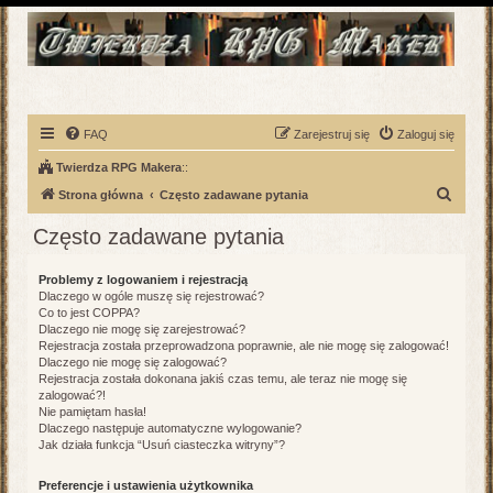
FAQ
Zarejestruj się
Zaloguj się
Twierdza RPG Makera
::
S
Strona główna
Często zadawane pytania
z
Często zadawane pytania
u
k
Problemy z logowaniem i rejestracją
Dlaczego w ogóle muszę się rejestrować?
a
Co to jest COPPA?
j
Dlaczego nie mogę się zarejestrować?
Rejestracja została przeprowadzona poprawnie, ale nie mogę się zalogować!
Dlaczego nie mogę się zalogować?
Rejestracja została dokonana jakiś czas temu, ale teraz nie mogę się
zalogować?!
Nie pamiętam hasła!
Dlaczego następuje automatyczne wylogowanie?
Jak działa funkcja “Usuń ciasteczka witryny”?
Preferencje i ustawienia użytkownika