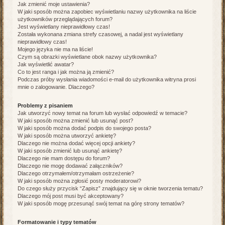
Jak zmienić moje ustawienia?
W jaki sposób można zapobiec wyświetlaniu nazwy użytkownika na liście
użytkowników przeglądających forum?
Jest wyświetlany nieprawidłowy czas!
Została wykonana zmiana strefy czasowej, a nadal jest wyświetlany
nieprawidłowy czas!
Mojego języka nie ma na liście!
Czym są obrazki wyświetlane obok nazwy użytkownika?
Jak wyświetlić awatar?
Co to jest ranga i jak można ją zmienić?
Podczas próby wysłania wiadomości e-mail do użytkownika witryna prosi
mnie o zalogowanie. Dlaczego?
Problemy z pisaniem
Jak utworzyć nowy temat na forum lub wysłać odpowiedź w temacie?
W jaki sposób można zmienić lub usunąć post?
W jaki sposób można dodać podpis do swojego posta?
W jaki sposób można utworzyć ankietę?
Dlaczego nie można dodać więcej opcji ankiety?
W jaki sposób zmienić lub usunąć ankietę?
Dlaczego nie mam dostępu do forum?
Dlaczego nie mogę dodawać załączników?
Dlaczego otrzymałem/otrzymałam ostrzeżenie?
W jaki sposób można zgłosić posty moderatorowi?
Do czego służy przycisk “Zapisz” znajdujący się w oknie tworzenia tematu?
Dlaczego mój post musi być akceptowany?
W jaki sposób mogę przesunąć swój temat na górę strony tematów?
Formatowanie i typy tematów