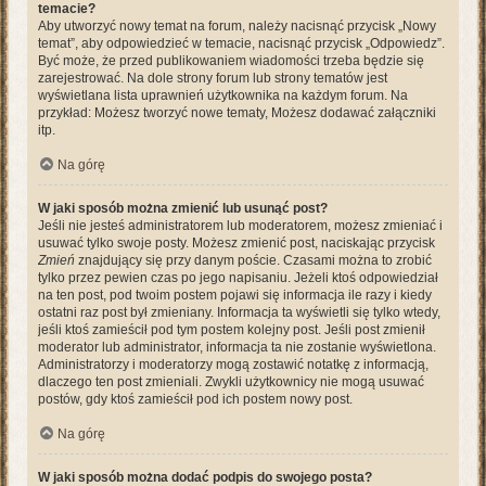
temacie?
Aby utworzyć nowy temat na forum, należy nacisnąć przycisk „Nowy
temat”, aby odpowiedzieć w temacie, nacisnąć przycisk „Odpowiedz”.
Być może, że przed publikowaniem wiadomości trzeba będzie się
zarejestrować. Na dole strony forum lub strony tematów jest
wyświetlana lista uprawnień użytkownika na każdym forum. Na
przykład: Możesz tworzyć nowe tematy, Możesz dodawać załączniki
itp.
Na górę
W jaki sposób można zmienić lub usunąć post?
Jeśli nie jesteś administratorem lub moderatorem, możesz zmieniać i
usuwać tylko swoje posty. Możesz zmienić post, naciskając przycisk
Zmień
znajdujący się przy danym poście. Czasami można to zrobić
tylko przez pewien czas po jego napisaniu. Jeżeli ktoś odpowiedział
na ten post, pod twoim postem pojawi się informacja ile razy i kiedy
ostatni raz post był zmieniany. Informacja ta wyświetli się tylko wtedy,
jeśli ktoś zamieścił pod tym postem kolejny post. Jeśli post zmienił
moderator lub administrator, informacja ta nie zostanie wyświetlona.
Administratorzy i moderatorzy mogą zostawić notatkę z informacją,
dlaczego ten post zmieniali. Zwykli użytkownicy nie mogą usuwać
postów, gdy ktoś zamieścił pod ich postem nowy post.
Na górę
W jaki sposób można dodać podpis do swojego posta?