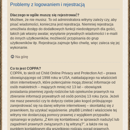
Problemy z logowaniem i rejestracją
Dlaczego w ogóle muszę się rejestrować?
Możliwe, że nie musisz. To od administratora witryny zależy czy, aby
pisać wiadomości, konieczna jest rejestracja. Niemniej rejestracja
umożliwia dostęp do dodatkowych funkcji niedostępnych dla gości,
takich jak własny awatar, wysyłanie prywatnych wiadomości i e-maili
do innych użytkowników, możliwość przypisania do grup
użytkowników itp. Rejestracja zajmuje tylko chwilę, więc zaleca się jej
wykonanie.
Na górę
Co to jest COPPA?
COPPA, to skrót od Child Online Privacy and Protection Act – prawa
obowiązującego od 1998 roku w USA, nakładającego na właścicieli
stron internetowych, które potencjalnie mogą zbierać informacje od
osób małoletnich – mających mniej niż 13 lat – obowiązek
posiadania pisemnej zgody rodziców lub opiekunów prawnych na
zbieranie informacji prywatnych od osób poniżej 13 roku życia. Jeżeli
nie masz pewności czy to dotyczy ciebie jako kogoś próbującego
zarejestrować się na danej witrynie internetowej – skontaktuj się z
prawnikiem, by uzyskać wyjaśnienie. phpBB Limited i właściciele tej
witryny nie dostarczają pomocy prawnej z wyjątkiem przypadku
opisanego w pytaniu „Z kim się kontaktować w sprawach nadużyć lub
zagadnień prawnych związanych z tą witryną?”, a także nie są
punktem kontaktowym dla wszelkiego rodzaju porad prawnych.