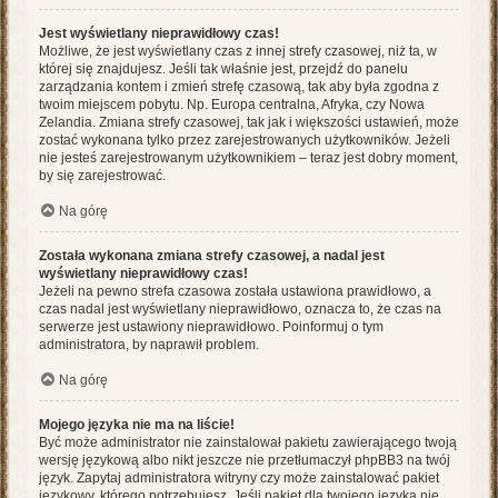
Jest wyświetlany nieprawidłowy czas!
Możliwe, że jest wyświetlany czas z innej strefy czasowej, niż ta, w
której się znajdujesz. Jeśli tak właśnie jest, przejdź do panelu
zarządzania kontem i zmień strefę czasową, tak aby była zgodna z
twoim miejscem pobytu. Np. Europa centralna, Afryka, czy Nowa
Zelandia. Zmiana strefy czasowej, tak jak i większości ustawień, może
zostać wykonana tylko przez zarejestrowanych użytkowników. Jeżeli
nie jesteś zarejestrowanym użytkownikiem – teraz jest dobry moment,
by się zarejestrować.
Na górę
Została wykonana zmiana strefy czasowej, a nadal jest
wyświetlany nieprawidłowy czas!
Jeżeli na pewno strefa czasowa została ustawiona prawidłowo, a
czas nadal jest wyświetlany nieprawidłowo, oznacza to, że czas na
serwerze jest ustawiony nieprawidłowo. Poinformuj o tym
administratora, by naprawił problem.
Na górę
Mojego języka nie ma na liście!
Być może administrator nie zainstalował pakietu zawierającego twoją
wersję językową albo nikt jeszcze nie przetłumaczył phpBB3 na twój
język. Zapytaj administratora witryny czy może zainstalować pakiet
językowy, którego potrzebujesz. Jeśli pakiet dla twojego języka nie