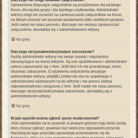
Dlaczego nie mogę dodawać załączników?
Uprawnienia dotyczące załączników są przydzielane dla każdego
forum, dla każdej grupy i dla każdego użytkownika. Administrator
witryny mógł nie zezwolić na zamieszczanie załączników na forum,
na którym piszesz lub przyznał uprawnienia tylko niektórym grupom.
Jeśli nadal nie masz jasności, dlaczego nie możesz zamieszczać
załączników, skontaktuj się z administratorem witryny.
Na górę
Dlaczego otrzymałem/otrzymałam ostrzeżenie?
Każdy administrator witryny ma swoje zasady i regulaminy
obowiązujące na danej witrynie. Są one opublikowane i administrator
zaleca zapoznanie się z nimi. Jeśli ktoś ich nie przestrzegał, może
otrzymać ostrzeżenie. O udzieleniu ostrzeżenia decyduje
administrator witryny. phpBB Limited nie ma nic wspólnego z
ostrzeżeniami udzielanymi na tej witrynie i nie ponosi żadnej
odpowiedzialności związanej z nimi. Jeśli nadal nie masz jasności,
dlaczego otrzymałeś/otrzymałaś ostrzeżenie, skontaktuj się z
administratorem witryny.
Na górę
W jaki sposób można zgłosić posty moderatorowi?
Jeśli administrator na to zezwolił, w prawym górnym rogu treści posta,
który chcesz zgłosić, powinien być widoczny odpowiedni przycisk.
Naciśnięcie tego przycisku spowoduje przeniesienie cię do