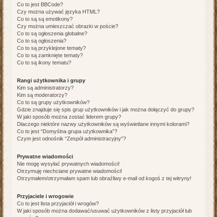
Co to jest BBCode?
Czy można używać języka HTML?
Co to są są emotikony?
Czy można umieszczać obrazki w poście?
Co to są ogłoszenia globalne?
Co to są ogłoszenia?
Co to są przyklejone tematy?
Co to są zamknięte tematy?
Co to są ikony tematu?
Rangi użytkownika i grupy
Kim są administratorzy?
Kim są moderatorzy?
Co to są grupy użytkowników?
Gdzie znajduje się spis grup użytkowników i jak można dołączyć do grupy?
W jaki sposób można zostać liderem grupy?
Dlaczego niektóre nazwy użytkowników są wyświetlane innymi kolorami?
Co to jest “Domyślna grupa użytkownika”?
Czym jest odnośnik “Zespół administracyjny”?
Prywatne wiadomości
Nie mogę wysyłać prywatnych wiadomości!
Otrzymuję niechciane prywatne wiadomości!
Otrzymałem/otrzymałam spam lub obraźliwy e-mail od kogoś z tej witryny!
Przyjaciele i wrogowie
Co to jest lista przyjaciół i wrogów?
W jaki sposób można dodawać/usuwać użytkowników z listy przyjaciół lub