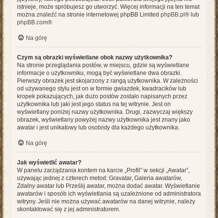
istnieje, może spróbujesz go utworzyć. Więcej informacji na ten temat
można znaleźć na stronie internetowej phpBB Limited
phpBB.pl
® lub
phpBB.com
®
Na górę
Czym są obrazki wyświetlane obok nazwy użytkownika?
Na stronie przeglądania postów, w miejscu, gdzie są wyświetlane
informacje o użytkowniku, mogą być wyświetlane dwa obrazki.
Pierwszy obrazek jest skojarzony z rangą użytkownika. W zależności
od używanego stylu jest on w formie gwiazdek, kwadracików lub
kropek pokazujących, jak dużo postów zostało napisanych przez
użytkownika lub jaki jest jego status na tej witrynie. Jest on
wyświetlany poniżej nazwy użytkownika. Drugi, zazwyczaj większy
obrazek, wyświetlany powyżej nazwy użytkownika jest znany jako
awatar i jest unikatowy lub osobisty dla każdego użytkownika.
Na górę
Jak wyświetlić awatar?
W panelu zarządzania kontem na karcie „Profil” w sekcji „Awatar”,
używając jednej z czterech metod: Gravatar, Galeria awatarów,
Zdalny awatar lub Prześlij awatar, można dodać awatar. Wyświetlanie
awatarów i sposób ich wyświetlania są uzależnione od administratora
witryny. Jeśli nie można używać awatarów na danej witrynie, należy
skontaktować się z jej administratorem.