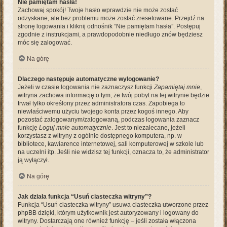
Nie pamiętam hasła!
Zachowaj spokój! Twoje hasło wprawdzie nie może zostać
odzyskane, ale bez problemu może zostać zresetowane. Przejdź na
stronę logowania i kliknij odnośnik “Nie pamiętam hasła”. Postępuj
zgodnie z instrukcjami, a prawdopodobnie niedługo znów będziesz
móc się zalogować.
Na górę
Dlaczego następuje automatyczne wylogowanie?
Jeżeli w czasie logowania nie zaznaczysz funkcji
Zapamiętaj mnie
,
witryna zachowa informację o tym, że twój pobyt na tej witrynie będzie
trwał tylko określony przez administratora czas. Zapobiega to
niewłaściwemu użyciu twojego konta przez kogoś innego. Aby
pozostać zalogowanym/zalogowaną, podczas logowania zaznacz
funkcję
Loguj mnie automatycznie
. Jest to niezalecane, jeżeli
korzystasz z witryny z ogólnie dostępnego komputera, np. w
bibliotece, kawiarence internetowej, sali komputerowej w szkole lub
na uczelni itp. Jeśli nie widzisz tej funkcji, oznacza to, że administrator
ją wyłączył.
Na górę
Jak działa funkcja “Usuń ciasteczka witryny”?
Funkcja “Usuń ciasteczka witryny” usuwa ciasteczka utworzone przez
phpBB dzięki, którym użytkownik jest autoryzowany i logowany do
witryny. Dostarczają one również funkcję – jeśli została włączona