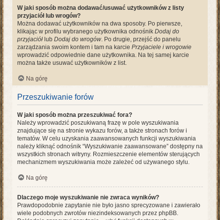
W jaki sposób można dodawać/usuwać użytkowników z listy
przyjaciół lub wrogów?
Można dodawać użytkowników na dwa sposoby. Po pierwsze,
klikając w profilu wybranego użytkownika odnośnik
Dodaj do
przyjaciół
lub
Dodaj do wrogów
. Po drugie, przejść do panelu
zarządzania swoim kontem i tam na karcie
Przyjaciele i wrogowie
wprowadzić odpowiednie dane użytkownika. Na tej samej karcie
można także usuwać użytkowników z list.
Na górę
Przeszukiwanie forów
W jaki sposób można przeszukiwać fora?
Należy wprowadzić poszukiwaną frazę w pole wyszukiwania
znajdujące się na stronie wykazu forów, a także stronach forów i
tematów. W celu uzyskania zaawansowanych funkcji wyszukiwania
należy kliknąć odnośnik “Wyszukiwanie zaawansowane” dostępny na
wszystkich stronach witryny. Rozmieszczenie elementów sterujących
mechanizmem wyszukiwania może zależeć od używanego stylu.
Na górę
Dlaczego moje wyszukiwanie nie zwraca wyników?
Prawdopodobnie zapytanie nie było jasno sprecyzowane i zawierało
wiele podobnych zwrotów niezindeksowanych przez phpBB.