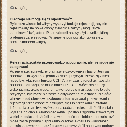
Na górę
Dlaczego nie mogę się zarejestrować?
Być może właściciel witryny wyłączył funkcję rejestracji, aby nie
rejestrowały się nowe osoby. Właściciel witryny mógł także
zablokować twój adres IP lub zabronił nazwy użytkownika, którą
próbujesz zarejestrować. W sprawie pomocy skontaktuj się z
administratorem witryny.
Na górę
Rejestracja została przeprowadzona poprawnie, ale nie mogę się
zalogować!
Po pierwsze, sprawdź swoją nazwę użytkownika i hasło. Jeśli są
poprawne, to wystąpiła jedna z dwóch przyczyn. Pierwszą z nich
może być włączona funkcja COPPA, a w czasie rejestracji została
podana informacja, że masz mniej niż 13 lat. Wówczas należy
wykonać instrukcje wysłane na twój adres e-mail. Jeśli nie to było
przyczyną, być może nie została aktywowana rejestracja. Niektóre
witryny przed pierwszym zalogowaniem wymagają aktywowania
rejestracji przez osobę rejestrującą się lub przez administratora.
Informacja o tym była wyświetlona podczas rejestracji. Jeśli została
wysłana do ciebie wiadomość e-mail, postępuj zgodnie z zawartymi
w niej instrukcjami. Jeżeli taka wiadomość do ciebie nie dotarła, być
może został podany nieprawidłowy adres e-mail lub wiadomość
została zatrzymana przez filtr antyspamowy. Jeśli na pewno podany